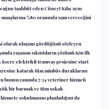
acağını taahhüt eden Cüneyt Kılıç aynı
 maaşlarına %80 oranında zam vereceğini
si olarak ulaşımı gördüğünü söyleyen
aşımda yaşanan sıkıntıların çözümü için ilk
üzere elektrikli tramvay projesine start
nyesine katarak tüm minbüs duraklarını
en bunun yanında 7/24 veteriner hizmeti
üyük bir barınak ve tüm sokak
n hizmete sokulmasını planladığını da