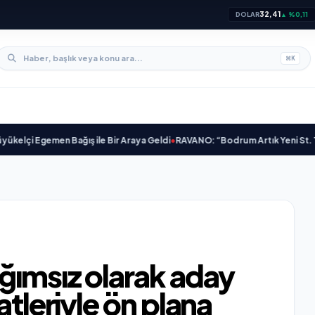
32,41
DOLAR
▲ %0,11
⌘
K
i Egemen Bağış ile Bir Araya Geldi
•
RAVANO: “Bodrum Artık Yeni St. Tropez 
ğımsız olarak aday
atleriyle ön plana