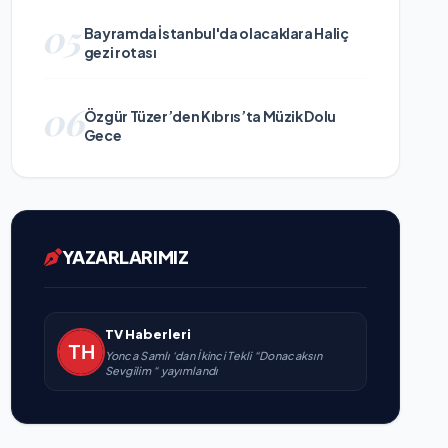
05
Bayramda İstanbul'da olacaklara Haliç
gezi rotası
06
Özgür Tüzer’den Kıbrıs’ta Müzik Dolu
Gece
YAZARLARIMIZ
TV Haberleri
Yonca Samlı ‘dan İkinci Tekli “Donacaksın
Sevgilim “ yayımlandı