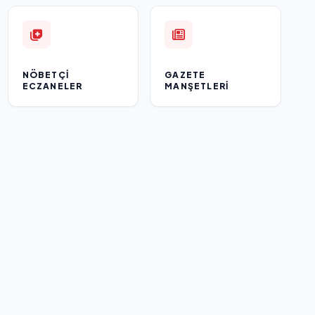
NÖBETÇI
GAZETE
ECZANELER
MANŞETLERI