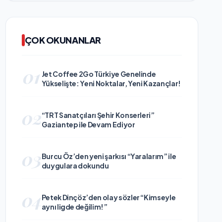
ÇOK OKUNANLAR
01
Jet Coffee 2Go Türkiye Genelinde
Yükselişte: Yeni Noktalar, Yeni Kazançlar!
02
“TRT Sanatçıları Şehir Konserleri”
Gaziantep ile Devam Ediyor
03
Burcu Öz’den yeni şarkısı “Yaralarım” ile
duygulara dokundu
04
Petek Dinçöz’den olay sözler “Kimseyle
aynı ligde değilim!”