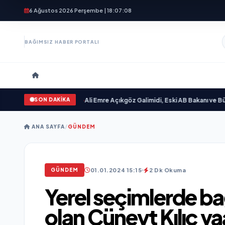
6 Ağustos 2026 Perşembe | 18:07:09
BAĞIMSIZ HABER PORTALI
SON DAKİKA
Sevgilim “ yayımlandı
•
Ali Emre Açıkgöz Galimidi, Eski AB Bakanı ve Büyükelç
ANA SAYFA
/
GÜNDEM
01.01.2024 15:15
2 Dk Okuma
GÜNDEM
Yerel seçimlerde ba
olan Cüneyt Kılıç va