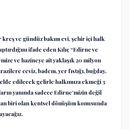
kreş ve gündüz bakım evi, şehir içi halk
 yaptırdığını ifade eden Kılıç “Edirne ve
emize ve hazineye ait yaklaşık 20 milyon
razilere ceviz, badem, yer fıstığı, buğday,
elde edilecek gelirle halkımıza ekmeği 3
rın yanında sadece Edirne’mizin değil
dan biri olan kentsel dönüşüm konusunda
ayacağız.