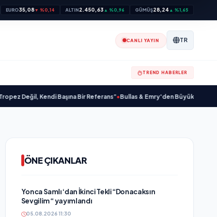
35,08
2.450,63
28,24
EURO
▼ %0,14
ALTIN
▲ %0,96
GÜMÜŞ
▲ %1,65
TR
CANLI YAYIN
TREND HABERLER
Değil, Kendi Başına Bir Referans”
•
Bullas & Emry'den Büyük Sürpriz! "Kaç Ku
ÖNE ÇIKANLAR
Yonca Samlı ‘dan İkinci Tekli “Donacaksın
Sevgilim “ yayımlandı
05.08.2026 11:30