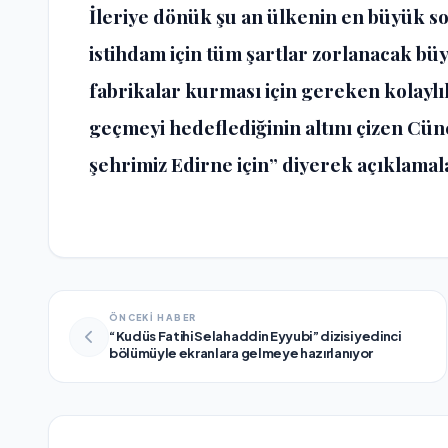
İleriye dönük şu an ülkenin en büyük soru
istihdam için tüm şartlar zorlanacak bü
fabrikalar kurması için gereken kolaylı
geçmeyi hedeflediğinin altını çizen Cüne
şehrimiz Edirne için” diyerek açıklamal
ÖNCEKİ HABER
“Kudüs Fatihi Selahaddin Eyyubi” dizisi yedinci
bölümüyle ekranlara gelmeye hazırlanıyor