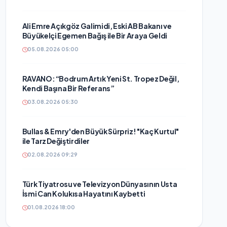
Ali Emre Açıkgöz Galimidi, Eski AB Bakanı ve
Büyükelçi Egemen Bağış ile Bir Araya Geldi
05.08.2026 05:00
RAVANO: “Bodrum Artık Yeni St. Tropez Değil,
Kendi Başına Bir Referans”
03.08.2026 05:30
Bullas & Emry'den Büyük Sürpriz! "Kaç Kurtul"
ile Tarz Değiştirdiler
02.08.2026 09:29
Türk Tiyatrosu ve Televizyon Dünyasının Usta
İsmi Can Kolukısa Hayatını Kaybetti
01.08.2026 18:00