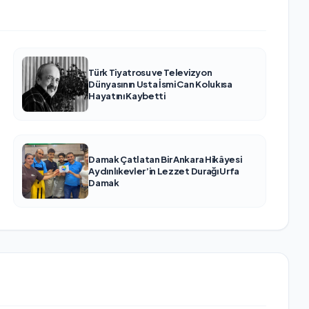
Türk Tiyatrosu ve Televizyon
Dünyasının Usta İsmi Can Kolukısa
Hayatını Kaybetti
Damak Çatlatan Bir Ankara Hikâyesi
Aydınlıkevler’in Lezzet Durağı Urfa
Damak