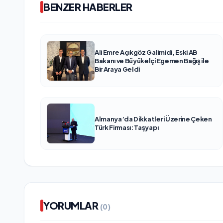
BENZER HABERLER
Ali Emre Açıkgöz Galimidi, Eski AB
Bakanı ve Büyükelçi Egemen Bağış ile
Bir Araya Geldi
Almanya’da Dikkatleri Üzerine Çeken
Türk Firması: Taşyapı
YORUMLAR
(0)