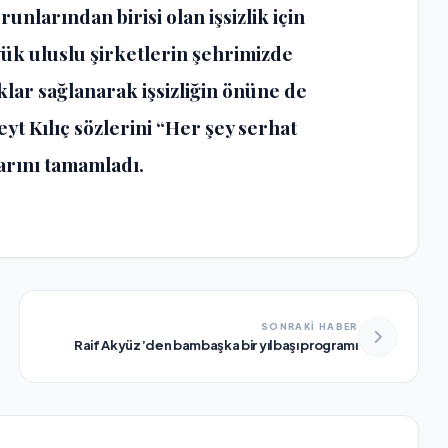
nlarından birisi olan işsizlik için
yük uluslu şirketlerin şehrimizde
klar sağlanarak işsizliğin önüne de
yt Kılıç sözlerini “Her şey serhat
arını tamamladı.
SONRAKİ HABER
Raif Akyüz’den bambaşka bir yılbaşı programı