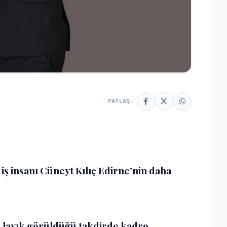
PAYLAŞ:
n iş insanı Cüneyt Kılıç Edirne’nin daha
e layık görüldüğü takdirde kadro