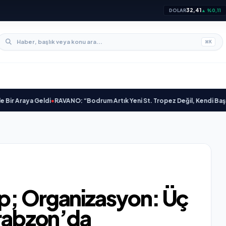
32,41
DOLAR
▲ %0,11
⌘
K
ya Geldi
•
RAVANO: “Bodrum Artık Yeni St. Tropez Değil, Kendi Başına Bir Re
p; Organizasyon: Üç
Trabzon’da