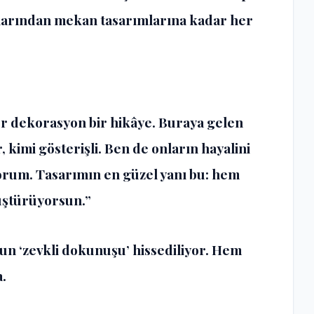
larından mekan tasarımlarına kadar her
er dekorasyon bir hikâye. Buraya gelen
, kimi gösterişli. Ben de onların hayalini
orum. Tasarımın en güzel yanı bu: hem
üştürüyorsun.”
n ‘zevkli dokunuşu’ hissediliyor. Hem
.