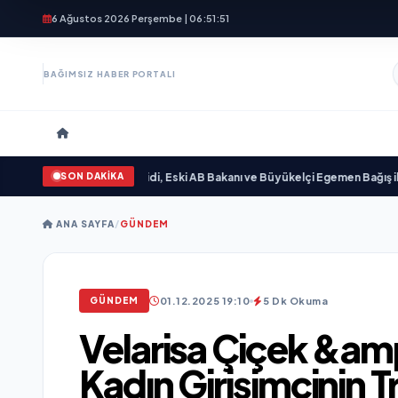
6 Ağustos 2026 Perşembe | 06:51:53
BAĞIMSIZ HABER PORTALI
SON DAKİKA
Emre Açıkgöz Galimidi, Eski AB Bakanı ve Büyükelçi Egemen Bağış ile Bir Ara
ANA SAYFA
/
GÜNDEM
01.12.2025 19:10
5 Dk Okuma
GÜNDEM
Velarisa Çiçek &am
Kadın Girişimcinin 