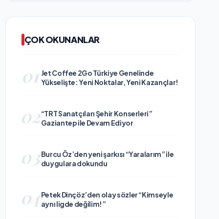
ÇOK OKUNANLAR
01
Jet Coffee 2Go Türkiye Genelinde
Yükselişte: Yeni Noktalar, Yeni Kazançlar!
02
“TRT Sanatçıları Şehir Konserleri”
Gaziantep ile Devam Ediyor
03
Burcu Öz’den yeni şarkısı “Yaralarım” ile
duygulara dokundu
04
Petek Dinçöz’den olay sözler “Kimseyle
aynı ligde değilim!”