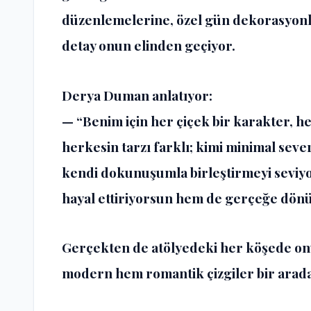
düzenlemelerine, özel gün dekorasyon
detay onun elinden geçiyor.
Derya Duman anlatıyor:
— “Benim için her çiçek bir karakter, h
herkesin tarzı farklı; kimi minimal sever
kendi dokunuşumla birleştirmeyi seviy
hayal ettiriyorsun hem de gerçeğe dön
Gerçekten de atölyedeki her köşede onu
modern hem romantik çizgiler bir arada