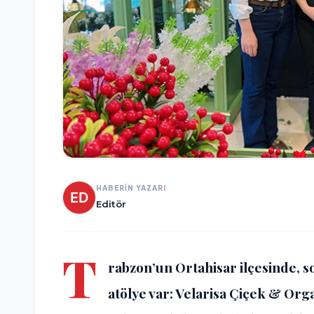
HABERİN YAZARI
Editör
T
rabzon’un Ortahisar ilçesinde, so
atölye var: Velarisa Çiçek & Org