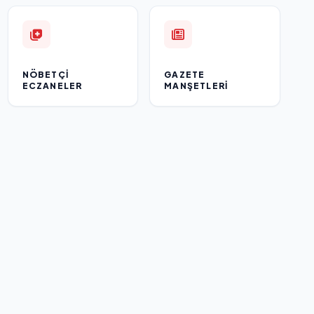
NÖBETÇI
GAZETE
ECZANELER
MANŞETLERI