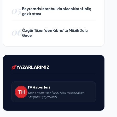
05
Bayramda İstanbul'da olacaklara Haliç
gezi rotası
06
Özgür Tüzer’den Kıbrıs’ta Müzik Dolu
Gece
YAZARLARIMIZ
TV Haberleri
Yonca Samlı ‘dan İkinci Tekli “Donacaksın
Sevgilim “ yayımlandı