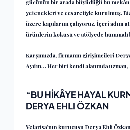
gücünün bir arada büyüdüğü bu mekân; ü
yetenekleri ve cesaretiyle kurulmuş. Bi
üzere kapılarını çalıyoruz. İçeri adım at
ürünlerin kokusu ve atölyede hummalı bir
Karşımızda, firmanın girişimcileri Der
Aydın… Her biri kendi alanında uzman, he
“BU HİKÂYE HAYAL KUR
DERYA EHLI ÖZKAN
Velarisa’nın kurucusu Derya Ehli Özkan