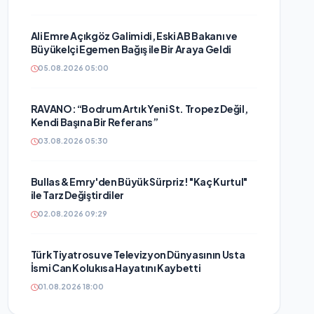
Ali Emre Açıkgöz Galimidi, Eski AB Bakanı ve
Büyükelçi Egemen Bağış ile Bir Araya Geldi
05.08.2026 05:00
RAVANO: “Bodrum Artık Yeni St. Tropez Değil,
Kendi Başına Bir Referans”
03.08.2026 05:30
Bullas & Emry'den Büyük Sürpriz! "Kaç Kurtul"
ile Tarz Değiştirdiler
02.08.2026 09:29
Türk Tiyatrosu ve Televizyon Dünyasının Usta
İsmi Can Kolukısa Hayatını Kaybetti
01.08.2026 18:00