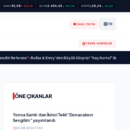
35,08
2.450,63
28,24
EURO
▼ %0,14
ALTIN
▲ %0,96
GÜMÜŞ
▲ %1,65
TR
CANLI YAYIN
TREND HABERLER
ferans”
•
Bullas & Emry'den Büyük Sürpriz! "Kaç Kurtul" ile Tarz Değiştirdile
ÖNE ÇIKANLAR
Yonca Samlı ‘dan İkinci Tekli “Donacaksın
Sevgilim “ yayımlandı
05.08.2026 11:30