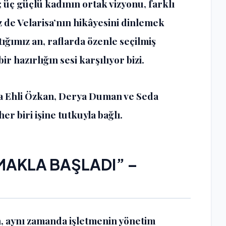
ç güçlü kadının ortak vizyonu, farklı
z de Velarisa’nın hikâyesini dinlemek
tığımız an, raflarda özenle seçilmiş
 hazırlığın sesi karşılıyor bizi.
ya Ehli Özkan, Derya Duman ve Seda
r biri işine tutkuyla bağlı.
MAKLA BAŞLADI” –
, aynı zamanda işletmenin yönetim