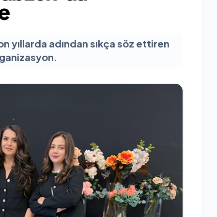
ye
n yıllarda adından sıkça söz ettiren
rganizasyon.