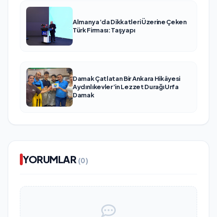
Almanya’da Dikkatleri Üzerine Çeken
Türk Firması: Taşyapı
Damak Çatlatan Bir Ankara Hikâyesi
Aydınlıkevler’in Lezzet Durağı Urfa
Damak
YORUMLAR
(0)