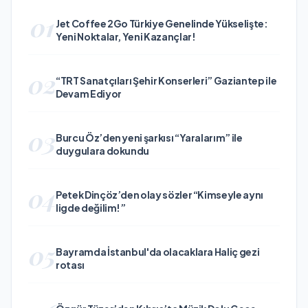
01
Jet Coffee 2Go Türkiye Genelinde Yükselişte:
Yeni Noktalar, Yeni Kazançlar!
02
“TRT Sanatçıları Şehir Konserleri” Gaziantep ile
Devam Ediyor
03
Burcu Öz’den yeni şarkısı “Yaralarım” ile
duygulara dokundu
04
Petek Dinçöz’den olay sözler “Kimseyle aynı
ligde değilim!”
05
Bayramda İstanbul'da olacaklara Haliç gezi
rotası