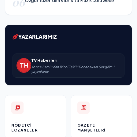
06
Özgür Tüzer’den Kıbrıs’ta Müzik Dolu Gece
YAZARLARIMIZ
TV Haberleri
Yonca Samlı ‘dan İkinci Tekli “Donacaksın Sevgilim “
yayımlandı
NÖBETÇI
GAZETE
ECZANELER
MANŞETLERI