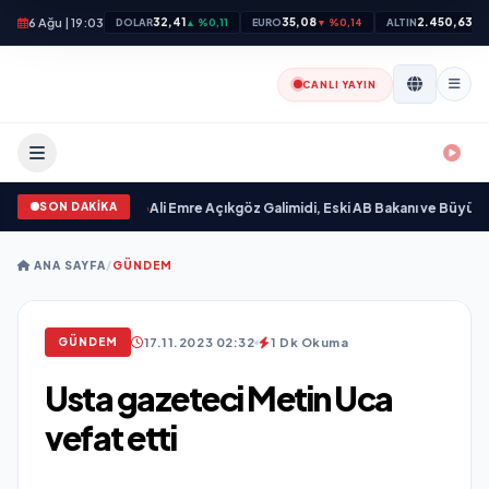
6 Ağu | 19:03
32,41
35,08
2.450,63
DOLAR
▲ %0,11
EURO
▼ %0,14
ALTIN
▲ 
CANLI YAYIN
SON DAKİKA
gilim “ yayımlandı
•
Ali Emre Açıkgöz Galimidi, Eski AB Bakanı ve Büyükelçi E
ANA SAYFA
/
GÜNDEM
17.11.2023 02:32
1 Dk Okuma
GÜNDEM
Usta gazeteci Metin Uca
vefat etti