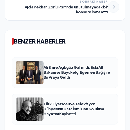
SONRAKİ HABER
Ajda Pekkan Zorlu PSM’de unutulmayacak bir
konsere imza attı
BENZER HABERLER
Ali Emre Açıkgöz Galimidi, Eski AB
Bakanı ve Büyükelçi Egemen Bağış ile
Bir Araya Geldi
Türk Tiyatrosu ve Televizyon
Dünyasının Usta İsmi Can Kolukısa
Hayatını Kaybetti