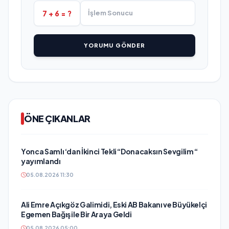
7 + 6 = ?
YORUMU GÖNDER
ÖNE ÇIKANLAR
Yonca Samlı ‘dan İkinci Tekli “Donacaksın Sevgilim “
yayımlandı
05.08.2026 11:30
Ali Emre Açıkgöz Galimidi, Eski AB Bakanı ve Büyükelçi
Egemen Bağış ile Bir Araya Geldi
05.08.2026 05:00