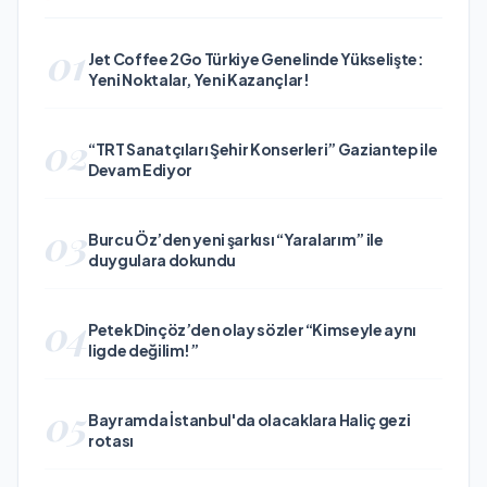
01
Jet Coffee 2Go Türkiye Genelinde Yükselişte:
Yeni Noktalar, Yeni Kazançlar!
02
“TRT Sanatçıları Şehir Konserleri” Gaziantep ile
Devam Ediyor
03
Burcu Öz’den yeni şarkısı “Yaralarım” ile
duygulara dokundu
04
Petek Dinçöz’den olay sözler “Kimseyle aynı
ligde değilim!”
05
Bayramda İstanbul'da olacaklara Haliç gezi
rotası