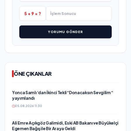
5 + 9 = ?
YORUMU GÖNDER
ÖNE ÇIKANLAR
Yonca Samlı ‘dan İkinci Tekli “Donacaksın Sevgilim “
yayımlandı
05.08.2026 11:30
Ali Emre Açıkgöz Galimidi, Eski AB Bakanı ve Büyükelçi
Egemen Bağış ile Bir Araya Geldi