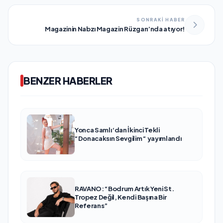
SONRAKİ HABER
Magazinin Nabzı Magazin Rüzgarı’nda atıyor!
BENZER HABERLER
Yonca Samlı ‘dan İkinci Tekli
“Donacaksın Sevgilim “ yayımlandı
RAVANO: “Bodrum Artık Yeni St.
Tropez Değil, Kendi Başına Bir
Referans”