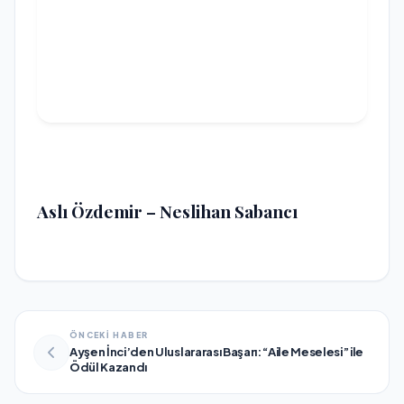
Aslı Özdemir
–
Neslihan Sabancı
ÖNCEKİ HABER
Ayşen İnci’den Uluslararası Başarı: “Aile Meselesi” ile
Ödül Kazandı