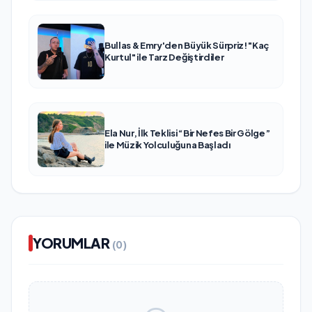
Bullas & Emry'den Büyük Sürpriz! "Kaç
Kurtul" ile Tarz Değiştirdiler
Ela Nur, İlk Teklisi “Bir Nefes Bir Gölge”
ile Müzik Yolculuğuna Başladı
YORUMLAR
(0)