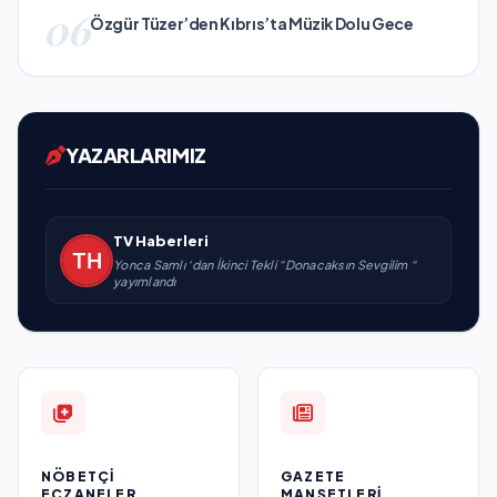
06
Özgür Tüzer’den Kıbrıs’ta Müzik Dolu Gece
YAZARLARIMIZ
TV Haberleri
Yonca Samlı ‘dan İkinci Tekli “Donacaksın Sevgilim “
yayımlandı
NÖBETÇI
GAZETE
ECZANELER
MANŞETLERI