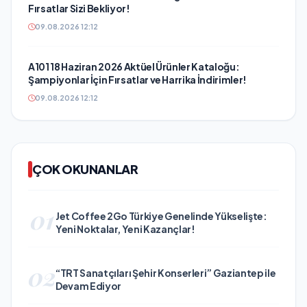
Fırsatlar Sizi Bekliyor!
09.08.2026 12:12
A101 18 Haziran 2026 Aktüel Ürünler Kataloğu:
Şampiyonlar İçin Fırsatlar ve Harrika İndirimler!
09.08.2026 12:12
ÇOK OKUNANLAR
01
Jet Coffee 2Go Türkiye Genelinde Yükselişte:
Yeni Noktalar, Yeni Kazançlar!
02
“TRT Sanatçıları Şehir Konserleri” Gaziantep ile
Devam Ediyor