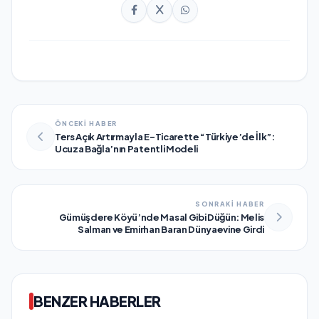
ÖNCEKİ HABER
Ters Açık Artırmayla E-Ticarette “Türkiye’de İlk”:
Ucuza Bağla’nın Patentli Modeli
SONRAKİ HABER
Gümüşdere Köyü’nde Masal Gibi Düğün: Melis
Salman ve Emirhan Baran Dünyaevine Girdi
BENZER HABERLER