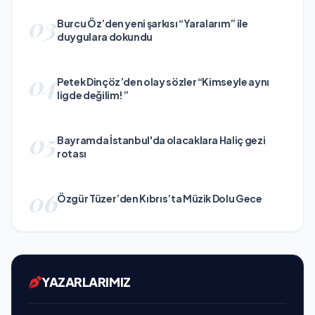
03
Burcu Öz’den yeni şarkısı “Yaralarım” ile
duygulara dokundu
04
Petek Dinçöz’den olay sözler “Kimseyle aynı
ligde değilim!”
05
Bayramda İstanbul'da olacaklara Haliç gezi
rotası
06
Özgür Tüzer’den Kıbrıs’ta Müzik Dolu Gece
YAZARLARIMIZ