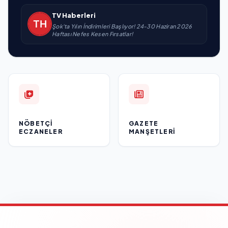
TV Haberleri
Şok'ta Yılın İndirimleri Başlıyor! 24-30 Haziran 2026
Haftası Nefes Kesen Fırsatlar!
NÖBETÇI
GAZETE
ECZANELER
MANŞETLERI