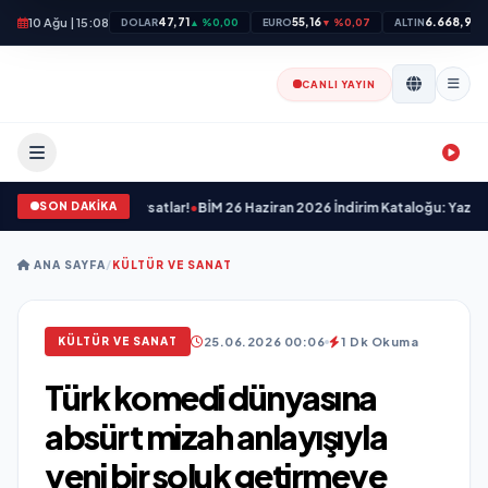
10 Ağu | 15:08
47,71
55,16
6.668,96
DOLAR
▲ %0,00
EURO
▼ %0,07
ALTIN
▲
CANLI YAYIN
SON DAKİKA
ası Nefes Kesen Fırsatlar!
•
BİM 26 Haziran 2026 İndirim Kataloğu: Yazınızı Renk
ANA SAYFA
/
KÜLTÜR VE SANAT
25.06.2026 00:06
1 Dk Okuma
KÜLTÜR VE SANAT
Türk komedi dünyasına
absürt mizah anlayışıyla
yeni bir soluk getirmeye