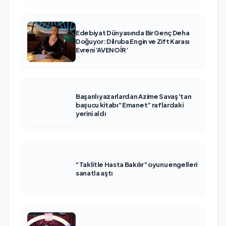
Edebiyat Dünyasında Bir Genç Deha
Doğuyor: Dilruba Engin ve Zift Karası
Evreni ‘AVENOİR’
Başarılı yazarlardan Azime Savaş’tan
başucu kitabı “Emanet” raflardaki
yerini aldı
“Taklitle Hasta Bakılır” oyunu engelleri
sanatla aştı