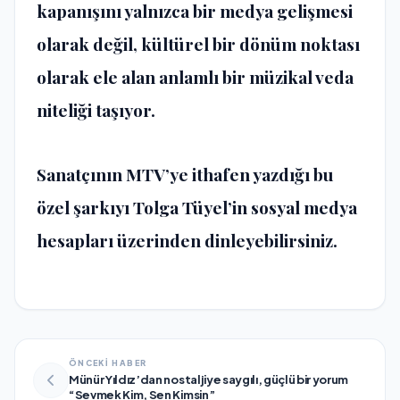
kapanışını yalnızca bir medya gelişmesi
olarak değil, kültürel bir dönüm noktası
olarak ele alan anlamlı bir müzikal veda
niteliği taşıyor.
Sanatçının MTV’ye ithafen yazdığı bu
özel şarkıyı Tolga Tüyel’in sosyal medya
hesapları üzerinden dinleyebilirsiniz.
ÖNCEKİ HABER
Münür Yıldız’dan nostaljiye saygılı, güçlü bir yorum
“Sevmek Kim, Sen Kimsin”