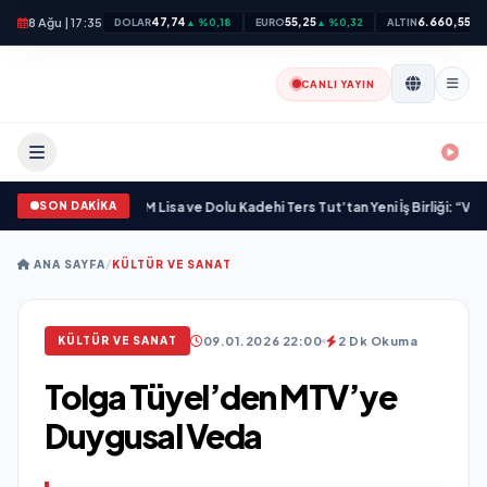
8 Ağu | 17:35
47,74
55,25
6.660,55
DOLAR
▲ %0,18
EURO
▲ %0,32
ALTIN
▲ 
CANLI YAYIN
SON DAKİKA
r Marka Kazandırdı
•
M Lisa ve Dolu Kadehi Ters Tut’tan Yeni İş Birliği: “Vişne”
•
ANA SAYFA
/
KÜLTÜR VE SANAT
09.01.2026 22:00
2 Dk Okuma
KÜLTÜR VE SANAT
Tolga Tüyel’den MTV’ye
Duygusal Veda