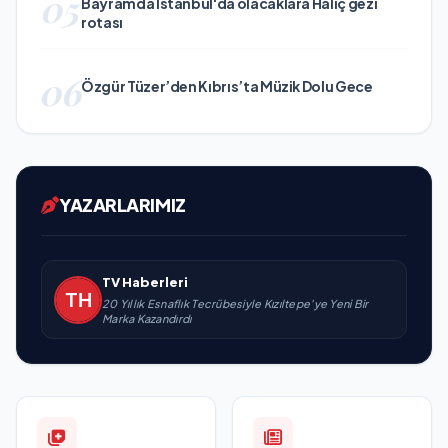
05
Bayramda İstanbul'da olacaklara Haliç gezi
rotası
06
Özgür Tüzer’den Kıbrıs’ta Müzik Dolu Gece
YAZARLARIMIZ
TV Haberleri
20 Yıllık Esnaflık Tecrübesiyle Kızıltepe'ye Yeni Bir
Marka Kazandırdı