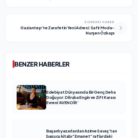
SONRAKİ HABER
Gaziantep’te Zarafetin Yeni Adresi: Safir Moda-
Nurşen Özkapı
BENZER HABERLER
Edebiyat Dünyasında Bir Genç Deha
Doğuyor: Dilruba Engin ve Zift Karası
Evreni ‘AVENOİR’
Başarılı yazarlardan Azime Savaş’tan
başucu kitabı “Emanet” raflardaki