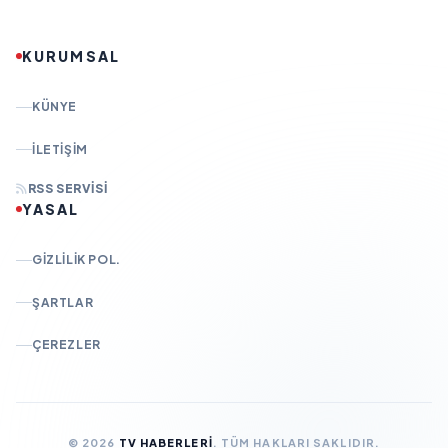
KURUMSAL
KÜNYE
İLETIŞIM
RSS SERVISI
YASAL
GIZLILIK POL.
ŞARTLAR
ÇEREZLER
© 2026
TV HABERLERI
. TÜM HAKLARI SAKLIDIR.