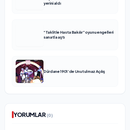
yerini aldı
“Taklitle Hasta Bakılır” oyunu engelleri
sanatla aştı
Dürdane 1901’de Unutulmaz Açılış
YORUMLAR
(0)