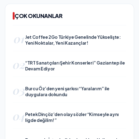
ÇOK OKUNANLAR
01
Jet Coffee 2Go Türkiye Genelinde Yükselişte:
Yeni Noktalar, Yeni Kazançlar!
02
“TRT Sanatçıları Şehir Konserleri” Gaziantep ile
Devam Ediyor
03
Burcu Öz’den yeni şarkısı “Yaralarım” ile
duygulara dokundu
04
Petek Dinçöz’den olay sözler “Kimseyle aynı
ligde değilim!”