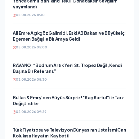
Yonca Samlı ‘dan İkinci Tekli “Donacaksın Sevgilim “
yayımlandı
05.08.2026 11:30
Ali Emre Açıkgöz Galimidi, Eski AB Bakanı ve Büyükelçi
Egemen Bağış ile Bir Araya Geldi
05.08.2026 05:00
RAVANO: “Bodrum Artık Yeni St. Tropez Değil, Kendi
Başına Bir Referans”
03.08.2026 05:30
Bullas & Emry'den Büyük Sürpriz! "Kaç Kurtul" ile Tarz
Değiştirdiler
02.08.2026 09:29
Türk Tiyatrosu ve Televizyon Dünyasının Usta İsmi Can
Kolukısa Hayatını Kaybetti