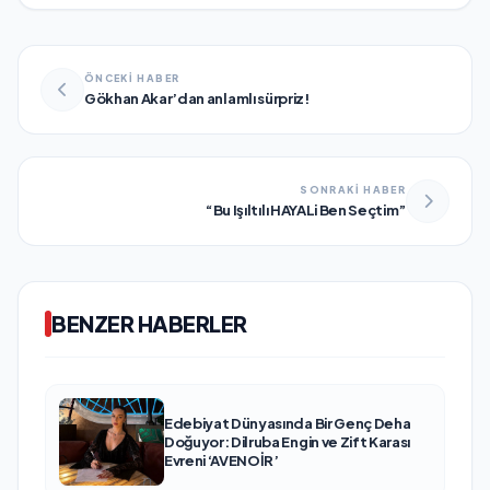
ÖNCEKİ HABER
Gökhan Akar’dan anlamlı sürpriz!
SONRAKİ HABER
“Bu Işıltılı HAYALi Ben Seçtim”
BENZER HABERLER
Edebiyat Dünyasında Bir Genç Deha
Doğuyor: Dilruba Engin ve Zift Karası
Evreni ‘AVENOİR’