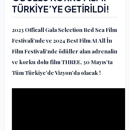
TÜRKİYE’YE GETİRİLDİ!
2023 Officall Gala Selection Red Sea Film
Festivali’nde ve 2024 Best Film At All İn
Film Festivali’nde ödüller alan adrenalin
ve korku dolu film THREE, 30 Mayıs’ta
Tüm Türkiye’de Vizyon’da olacak !