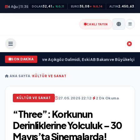
6 Ağu | 11:35
32,41
35,08
2.450,63
DOLAR
▲ %0,11
EURO
▼ %0,14
ALTIN
▲ %
CANLI YAYIN
SON DAKİKA
 yayımlandı
•
Ali Emre Açıkgöz Galimidi, Eski AB Bakanı ve Büyükelçi Egemen B
ANA SAYFA
/
KÜLTÜR VE SANAT
27.05.2025 22:12
2 Dk Okuma
KÜLTÜR VE SANAT
“Three”: Korkunun
Derinliklerine Yolculuk – 30
Mayıs’ta Sinemalarda!