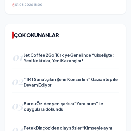
01.08.2026 18:00
ÇOK OKUNANLAR
01
Jet Coffee 2Go Türkiye Genelinde Yükselişte:
Yeni Noktalar, Yeni Kazançlar!
02
“TRT Sanatçıları Şehir Konserleri” Gaziantep ile
Devam Ediyor
03
Burcu Öz’den yeni şarkısı “Yaralarım” ile
duygulara dokundu
04
Petek Dinçöz’den olay sözler “Kimseyle aynı