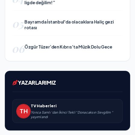
ligde değilim!”
05
Bayramda İstanbul'da olacaklara Haliç gezi
rotası
06
Özgür Tüzer’den Kıbrıs’ta Müzik Dolu Gece
YAZARLARIMIZ
TV Haberleri
Yonca Samlı ‘dan İkinci Tekli “Donacaksın Sevgilim “
yayımlandı