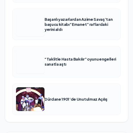
Başarılı yazarlardan Azime Savaş’tan
başucu kitabı “Emanet” raflardaki
yerini aldı
“Taklitle Hasta Bakılır” oyunu engelleri
sanatla aştı
Dürdane 1901’de Unutulmaz Açılış