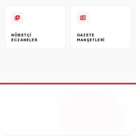
NÖBETÇI
GAZETE
ECZANELER
MANŞETLERI