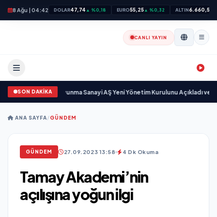
8 Ağu | 04:42
47,74
55,25
6.660,55
DOLAR
▲ %0,18
EURO
▲ %0,32
ALTIN
▲
CANLI YAYIN
SON DAKİKA
r
•
Açıkgöz Savunma Sanayi AŞ Yeni Yönetim Kurulunu Açıkladı ve Savunma
ANA SAYFA
/
GÜNDEM
27.09.2023 13:58
4 Dk Okuma
GÜNDEM
Tamay Akademi’nin
açılışına yoğun ilgi