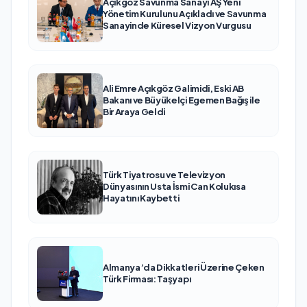
Açıkgöz Savunma Sanayi AŞ Yeni
Yönetim Kurulunu Açıkladı ve Savunma
Sanayinde Küresel Vizyon Vurgusu
Ali Emre Açıkgöz Galimidi, Eski AB
Bakanı ve Büyükelçi Egemen Bağış ile
Bir Araya Geldi
Türk Tiyatrosu ve Televizyon
Dünyasının Usta İsmi Can Kolukısa
Hayatını Kaybetti
Almanya’da Dikkatleri Üzerine Çeken
Türk Firması: Taşyapı