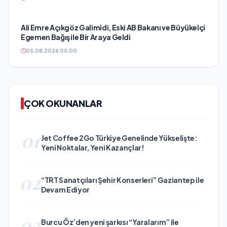
Ali Emre Açıkgöz Galimidi, Eski AB Bakanı ve Büyükelçi
Egemen Bağış ile Bir Araya Geldi
05.08.2026 05:00
ÇOK OKUNANLAR
01
Jet Coffee 2Go Türkiye Genelinde Yükselişte:
Yeni Noktalar, Yeni Kazançlar!
02
“TRT Sanatçıları Şehir Konserleri” Gaziantep ile
Devam Ediyor
03
Burcu Öz’den yeni şarkısı “Yaralarım” ile