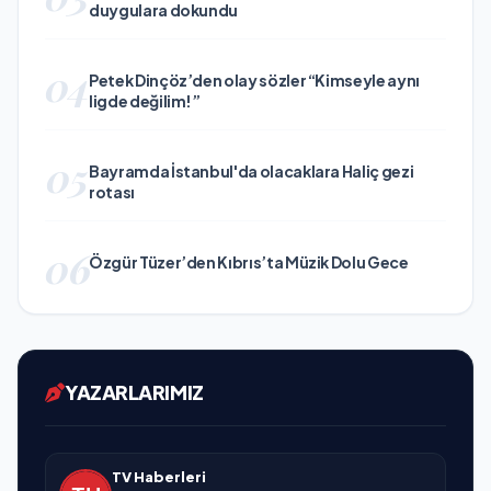
duygulara dokundu
04
Petek Dinçöz’den olay sözler “Kimseyle aynı
ligde değilim!”
05
Bayramda İstanbul'da olacaklara Haliç gezi
rotası
06
Özgür Tüzer’den Kıbrıs’ta Müzik Dolu Gece
YAZARLARIMIZ
TV Haberleri