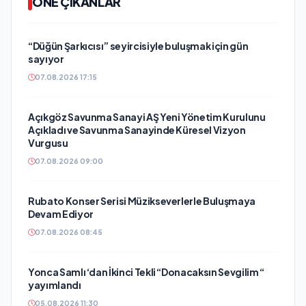
ÖNE ÇIKANLAR
“Düğün Şarkıcısı” seyircisiyle buluşmak için gün
sayıyor
07.08.2026 17:15
Açıkgöz Savunma Sanayi AŞ Yeni Yönetim Kurulunu
Açıkladı ve Savunma Sanayinde Küresel Vizyon
Vurgusu
07.08.2026 09:00
Rubato Konser Serisi Müzikseverlerle Buluşmaya
Devam Ediyor
07.08.2026 08:45
Yonca Samlı ‘dan İkinci Tekli “Donacaksın Sevgilim “
yayımlandı
05.08.2026 11:30