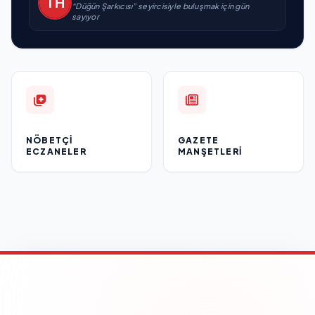
“Düğün Şarkıcısı” seyircisiyle buluşmak için gün
sayıyor
NÖBETÇI
GAZETE
ECZANELER
MANŞETLERI