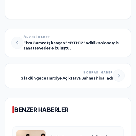
ÖNCEKİ HABER
Ebru Gamze Işıksaçan “MYTH 12” adlı ilk solo sergisi
sanatseverlerle buluştu.
SONRAKİ HABER
Sıla dün gece Harbiye Açık Hava Sahnesini salladı
BENZER HABERLER