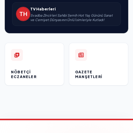
TV Haberleri
Svadba Zincirleri Sahibi Semih Hot Yaş Gününü Sanat
ve Cemiyet Dünyasının Ünlü İsimleriyle Kutladı!
NÖBETÇI
GAZETE
ECZANELER
MANŞETLERI