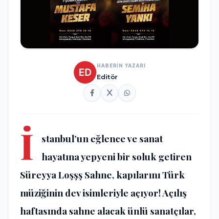
HABERİN YAZARI
Editör
İ
stanbul’un eğlence ve sanat
hayatına yepyeni bir soluk getiren
Süreyya Loşşş Sahne, kapılarını Türk
müziğinin dev isimleriyle açıyor! Açılış
haftasında sahne alacak ünlü sanatçılar,