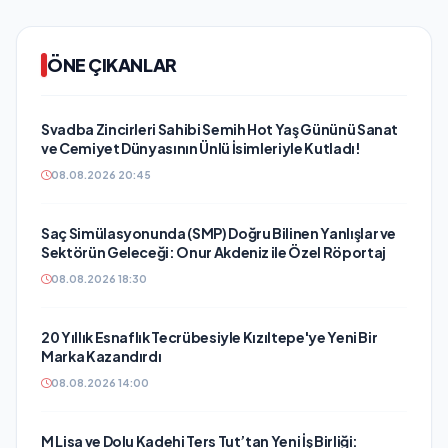
ÖNE ÇIKANLAR
Svadba Zincirleri Sahibi Semih Hot Yaş Gününü Sanat
ve Cemiyet Dünyasının Ünlü İsimleriyle Kutladı!
08.08.2026 20:45
Saç Simülasyonunda (SMP) Doğru Bilinen Yanlışlar ve
Sektörün Geleceği: Onur Akdeniz ile Özel Röportaj
08.08.2026 18:30
20 Yıllık Esnaflık Tecrübesiyle Kızıltepe'ye Yeni Bir
Marka Kazandırdı
08.08.2026 14:00
M Lisa ve Dolu Kadehi Ters Tut’tan Yeni İş Birliği: