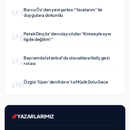
03
Burcu Öz’den yeni şarkısı “Yaralarım” ile
duygulara dokundu
04
Petek Dinçöz’den olay sözler “Kimseyle aynı
ligde değilim!”
05
Bayramda İstanbul'da olacaklara Haliç gezi
rotası
06
Özgür Tüzer’den Kıbrıs’ta Müzik Dolu Gece
YAZARLARIMIZ