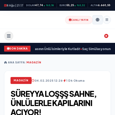
8 Ağu | 21:17
47,74
55,25
6.660,55
DOLAR
▲ %0,18
EURO
▲ %0,32
ALTIN
▲ %
CANLI YAYIN
SON DAKİKA
ve Cemiyet Dünyasının Ünlü İsimleriyle Kutladı!
•
Saç Simülasyonunda (SMP) 
ANA SAYFA
/
MAGAZIN
04.02.2025 12:26
1 Dk Okuma
MAGAZIN
SÜREYYA LOŞŞŞ SAHNE,
ÜNLÜLERLE KAPILARINI
AÇIYOR!