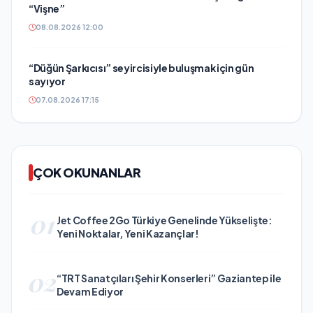
“Vişne”
08.08.2026 12:00
“Düğün Şarkıcısı” seyircisiyle buluşmak için gün
sayıyor
07.08.2026 17:15
ÇOK OKUNANLAR
01
Jet Coffee 2Go Türkiye Genelinde Yükselişte:
Yeni Noktalar, Yeni Kazançlar!
02
“TRT Sanatçıları Şehir Konserleri” Gaziantep ile
Devam Ediyor