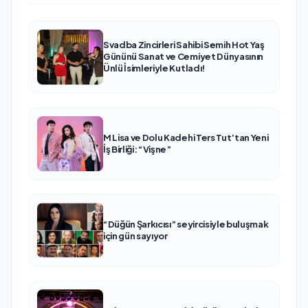
Svadba Zincirleri Sahibi Semih Hot Yaş
Gününü Sanat ve Cemiyet Dünyasının
Ünlü İsimleriyle Kutladı!
M Lisa ve Dolu Kadehi Ters Tut’tan Yeni
İş Birliği: “Vişne”
“Düğün Şarkıcısı” seyircisiyle buluşmak
için gün sayıyor