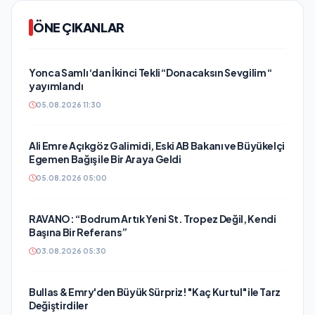
ÖNE ÇIKANLAR
Yonca Samlı ‘dan İkinci Tekli “Donacaksın Sevgilim “
yayımlandı
05.08.2026 11:30
Ali Emre Açıkgöz Galimidi, Eski AB Bakanı ve Büyükelçi
Egemen Bağış ile Bir Araya Geldi
05.08.2026 05:00
RAVANO: “Bodrum Artık Yeni St. Tropez Değil, Kendi
Başına Bir Referans”
03.08.2026 05:30
Bullas & Emry'den Büyük Sürpriz! "Kaç Kurtul" ile Tarz
Değiştirdiler