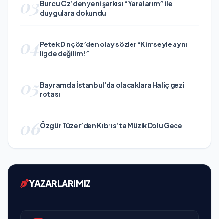
03
Burcu Öz’den yeni şarkısı “Yaralarım” ile
duygulara dokundu
04
Petek Dinçöz’den olay sözler “Kimseyle aynı
ligde değilim!”
05
Bayramda İstanbul'da olacaklara Haliç gezi
rotası
06
Özgür Tüzer’den Kıbrıs’ta Müzik Dolu Gece
YAZARLARIMIZ