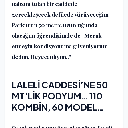
nabzını tutan bir caddede
gerçekleşecek defilede yürüyeceğim.
Parkurun 50 metre uzunluğunda
olacağını öğrendiğimde de “Merak
etmeyin kondisyonuma güveniyorum”
dedim. Heyecanlıyım..”
LALELİ CADDESİ’NE 50
MT’LİK PODYUM… 110
KOMBİN, 60 MODEL…
Sokak modasının öne çıkacağı 11. Laleli