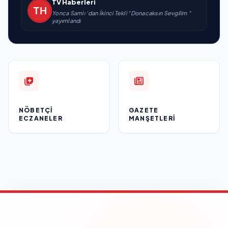
TV Haberleri
Yonca Samlı ‘dan İkinci Tekli “Donacaksın Sevgilim “
yayımlandı
NÖBETÇI
GAZETE
ECZANELER
MANŞETLERI