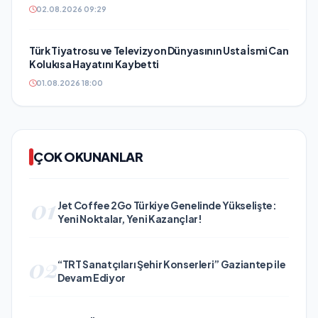
02.08.2026 09:29
Türk Tiyatrosu ve Televizyon Dünyasının Usta İsmi Can
Kolukısa Hayatını Kaybetti
01.08.2026 18:00
ÇOK OKUNANLAR
01
Jet Coffee 2Go Türkiye Genelinde Yükselişte:
Yeni Noktalar, Yeni Kazançlar!
02
“TRT Sanatçıları Şehir Konserleri” Gaziantep ile
Devam Ediyor