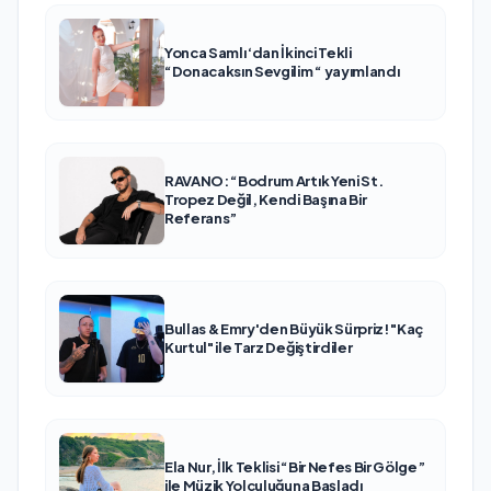
Yonca Samlı ‘dan İkinci Tekli
“Donacaksın Sevgilim “ yayımlandı
RAVANO: “Bodrum Artık Yeni St.
Tropez Değil, Kendi Başına Bir
Referans”
Bullas & Emry'den Büyük Sürpriz! "Kaç
Kurtul" ile Tarz Değiştirdiler
Ela Nur, İlk Teklisi “Bir Nefes Bir Gölge”
ile Müzik Yolculuğuna Başladı