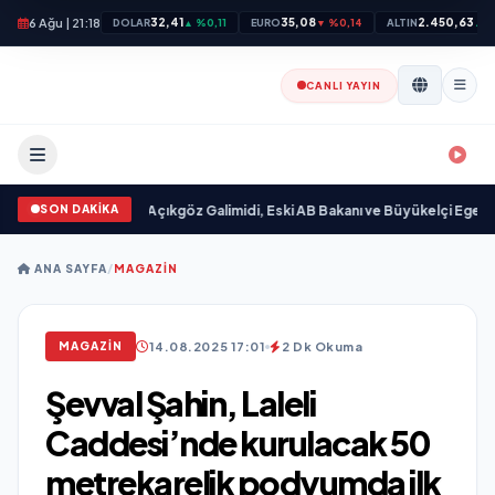
6 Ağu | 21:18
32,41
35,08
2.450,63
DOLAR
▲ %0,11
EURO
▼ %0,14
ALTIN
▲ %
CANLI YAYIN
SON DAKİKA
ımlandı
•
Ali Emre Açıkgöz Galimidi, Eski AB Bakanı ve Büyükelçi Egemen Bağış
ANA SAYFA
/
MAGAZIN
14.08.2025 17:01
2 Dk Okuma
MAGAZIN
Şevval Şahin, Laleli
Caddesi’nde kurulacak 50
metrekarelik podyumda ilk