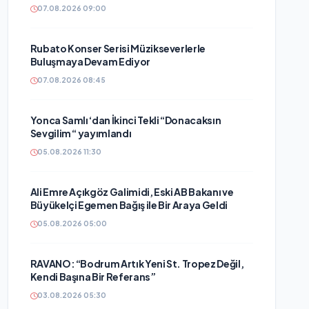
07.08.2026 09:00
Rubato Konser Serisi Müzikseverlerle
Buluşmaya Devam Ediyor
07.08.2026 08:45
Yonca Samlı ‘dan İkinci Tekli “Donacaksın
Sevgilim “ yayımlandı
05.08.2026 11:30
Ali Emre Açıkgöz Galimidi, Eski AB Bakanı ve
Büyükelçi Egemen Bağış ile Bir Araya Geldi
05.08.2026 05:00
RAVANO: “Bodrum Artık Yeni St. Tropez Değil,
Kendi Başına Bir Referans”
03.08.2026 05:30