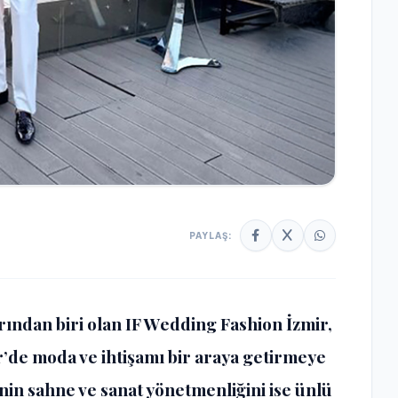
PAYLAŞ:
ından biri olan IF Wedding Fashion İzmir,
r’de moda ve ihtişamı bir araya getirmeye
inin sahne ve sanat yönetmenliğini ise ünlü