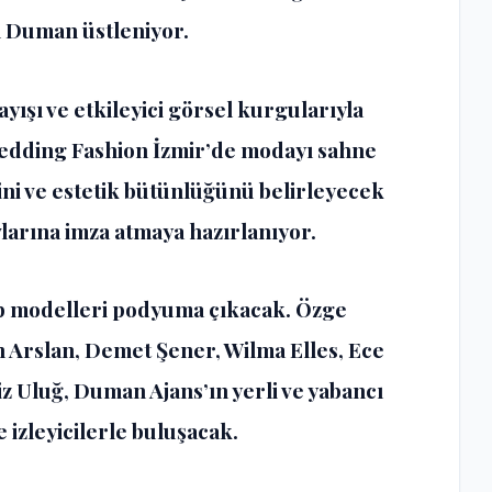
n Duman
üstleniyor.
ayışı ve etkileyici görsel kurgularıyla
edding Fashion İzmir’de modayı sahne
ini ve estetik bütünlüğünü belirleyecek
vlarına imza atmaya hazırlanıyor.
p modelleri podyuma çıkacak. Özge
n Arslan, Demet Şener, Wilma Elles, Ece
 Uluğ, Duman Ajans’ın yerli ve yabancı
 izleyicilerle buluşacak.