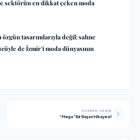
de sektörün en dikkat çeken moda
a özgün tasarımlarıyla değil; sahne
ücüyle de İzmir’i moda dünyasının
SONRAKİ HABER
“Mega” Bir Başarı Hikayesi!