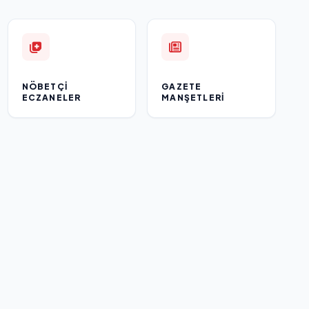
NÖBETÇI
GAZETE
ECZANELER
MANŞETLERI