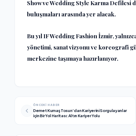
Show ve Wedding Style Karma Defilesi 
buluşmaları arasında yer alacak.
Bu yıl IF Wedding Fashion İzmir, yalnızc
yönetimi, sanat vizyonu ve koreografi g
merkezine taşımaya hazırlanıyor.
ÖNCEKİ HABER
Demet Kumaş Tosun’dan Kariyerini Sorgulayanlar
için Bir Yol Haritası: Altın Kariyer Yolu