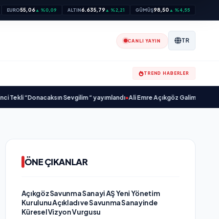
55,06
6.635,79
98,50
EURO
▲ %0,09
ALTIN
▲ %2,21
GÜMÜŞ
▲ %4,55
TR
CANLI YAYIN
TREND HABERLER
i “Donacaksın Sevgilim “ yayımlandı
•
Ali Emre Açıkgöz Galimidi, Eski AB Baka
ÖNE ÇIKANLAR
Açıkgöz Savunma Sanayi AŞ Yeni Yönetim
Kurulunu Açıkladı ve Savunma Sanayinde
Küresel Vizyon Vurgusu