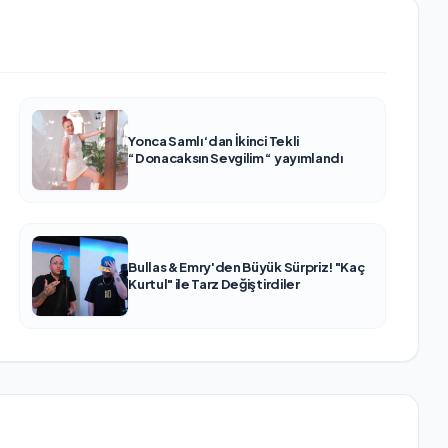
Yonca Samlı ‘dan İkinci Tekli
“Donacaksın Sevgilim “ yayımlandı
Bullas & Emry'den Büyük Sürpriz! "Kaç
Kurtul" ile Tarz Değiştirdiler