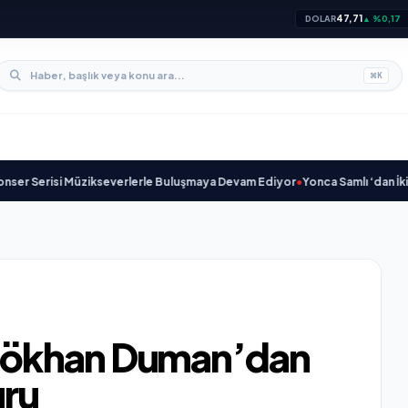
47,71
DOLAR
▲ %0,17
⌘
K
isi Müzikseverlerle Buluşmaya Devam Ediyor
•
Yonca Samlı ‘dan İkinci Tekl
Gökhan Duman’dan
uru