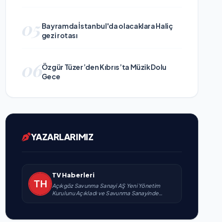
05
Bayramda İstanbul'da olacaklara Haliç
gezi rotası
06
Özgür Tüzer’den Kıbrıs’ta Müzik Dolu
Gece
YAZARLARIMIZ
TV Haberleri
Açıkgöz Savunma Sanayi AŞ Yeni Yönetim
Kurulunu Açıkladı ve Savunma Sanayinde
Küresel Vizyon Vurgusu