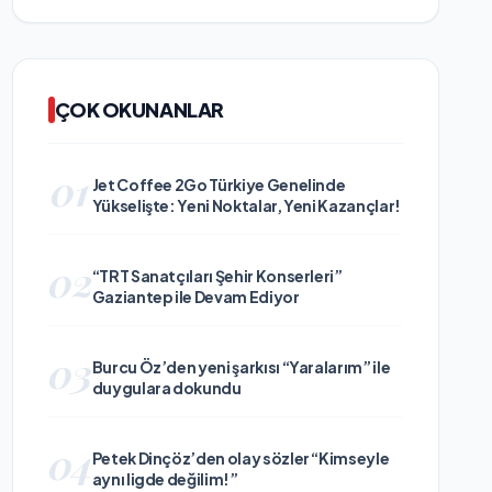
ÇOK OKUNANLAR
01
Jet Coffee 2Go Türkiye Genelinde
Yükselişte: Yeni Noktalar, Yeni Kazançlar!
02
“TRT Sanatçıları Şehir Konserleri”
Gaziantep ile Devam Ediyor
03
Burcu Öz’den yeni şarkısı “Yaralarım” ile
duygulara dokundu
04
Petek Dinçöz’den olay sözler “Kimseyle
aynı ligde değilim!”