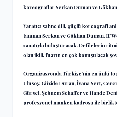
koreograflar
Serkan Duman
ve
Gökha
Yaratıcı sahne dili, güçlü koreografi anl
tanınan Serkan ve Gökhan Duman, IF W
sanatıyla buluşturacak. Defilelerin ritm
olan ikili, fuarın en çok konuşulacak şo
Organizasyonda Türkiye’nin en ünlü to
Ulusoy, Güzide Duran, İvana Sert, Cere
Gürsel, Şebnem Schaffer ve Hande Deniz
profesyonel manken kadrosu ile birlikte