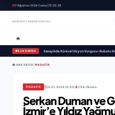
7 Ağustos 2026 Cuma | 13:20:29
BAĞIMSIZ HABER PORTALI
SON DAKİKA
çıkladı ve Savunma Sanayinde Küresel Vizyon Vurgusu
•
Rubato Konser Ser
ANA SAYFA
/
MAGAZIN
15.01.2026 22:50
2 Dk Okuma
MAGAZIN
Serkan Duman ve 
İzmir’e Yıldız Yağm