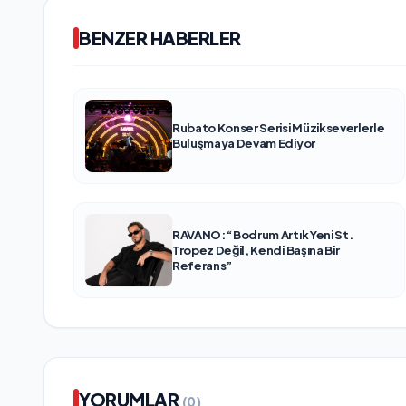
BENZER HABERLER
Rubato Konser Serisi Müzikseverlerle
Buluşmaya Devam Ediyor
RAVANO: “Bodrum Artık Yeni St.
Tropez Değil, Kendi Başına Bir
Referans”
YORUMLAR
(0)