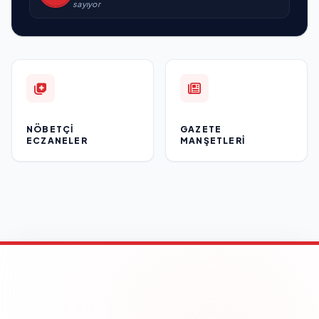
sayıyor
NÖBETÇI
GAZETE
ECZANELER
MANŞETLERI