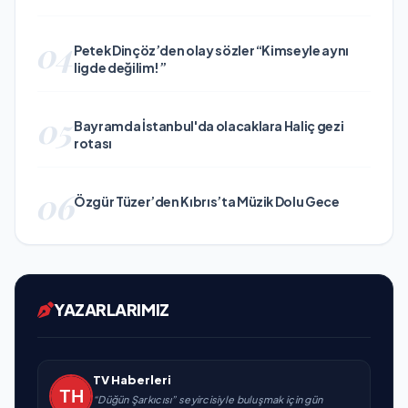
04
Petek Dinçöz’den olay sözler “Kimseyle aynı
ligde değilim!”
05
Bayramda İstanbul'da olacaklara Haliç gezi
rotası
06
Özgür Tüzer’den Kıbrıs’ta Müzik Dolu Gece
YAZARLARIMIZ
TV Haberleri
“Düğün Şarkıcısı” seyircisiyle buluşmak için gün