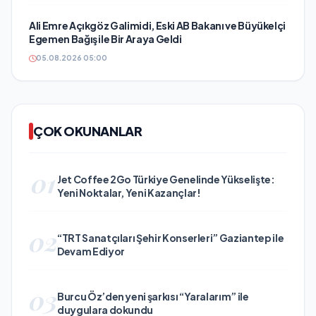
Ali Emre Açıkgöz Galimidi, Eski AB Bakanı ve Büyükelçi
Egemen Bağış ile Bir Araya Geldi
05.08.2026 05:00
ÇOK OKUNANLAR
01
Jet Coffee 2Go Türkiye Genelinde Yükselişte:
Yeni Noktalar, Yeni Kazançlar!
02
“TRT Sanatçıları Şehir Konserleri” Gaziantep ile
Devam Ediyor
03
Burcu Öz’den yeni şarkısı “Yaralarım” ile
duygulara dokundu