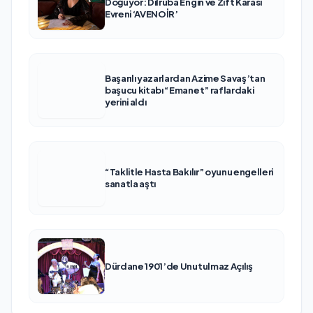
Doğuyor: Dilruba Engin ve Zift Karası
Evreni ‘AVENOİR’
Başarılı yazarlardan Azime Savaş’tan
başucu kitabı “Emanet” raflardaki
yerini aldı
“Taklitle Hasta Bakılır” oyunu engelleri
sanatla aştı
Dürdane 1901’de Unutulmaz Açılış