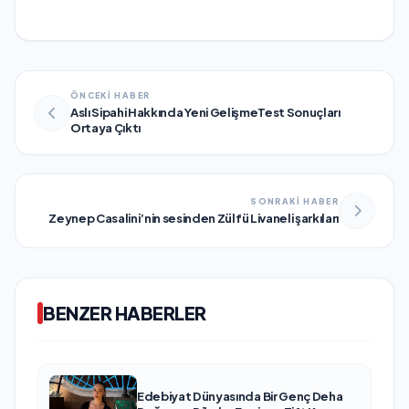
ÖNCEKİ HABER
Aslı Sipahi Hakkında Yeni GelişmeTest Sonuçları
Ortaya Çıktı
SONRAKİ HABER
Zeynep Casalini’nin sesinden Zülfü Livaneli şarkıları
BENZER HABERLER
Edebiyat Dünyasında Bir Genç Deha