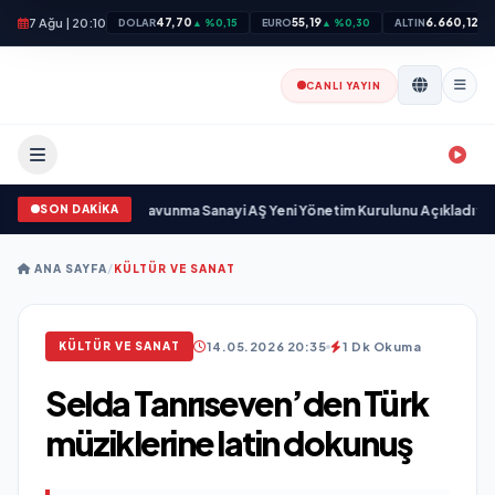
7 Ağu | 20:10
47,70
55,19
6.660,12
DOLAR
▲ %0,15
EURO
▲ %0,30
ALTIN
▲ 
CANLI YAYIN
SON DAKİKA
ayıyor
•
Açıkgöz Savunma Sanayi AŞ Yeni Yönetim Kurulunu Açıkladı ve Sav
ANA SAYFA
/
KÜLTÜR VE SANAT
14.05.2026 20:35
1 Dk Okuma
KÜLTÜR VE SANAT
Selda Tanrıseven’den Türk
müziklerine latin dokunuş