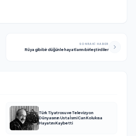
SONRAKİ HABER
Rüya gibi bir düğünle hayatlarını birleştirdiler
Türk Tiyatrosu ve Televizyon
Dünyasının Usta İsmi Can Kolukısa
Hayatını Kaybetti