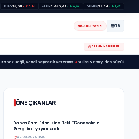
35,08
2.450,63
28,24
EURO
▼ %0,14
ALTIN
▲ %0,96
GÜMÜŞ
▲ %1,65
TR
CANLI YAYIN
TREND HABERLER
ğil, Kendi Başına Bir Referans”
•
Bullas & Emry'den Büyük Sürpriz! "Kaç Kurt
ÖNE ÇIKANLAR
Yonca Samlı ‘dan İkinci Tekli “Donacaksın
Sevgilim “ yayımlandı
05.08.2026 11:30