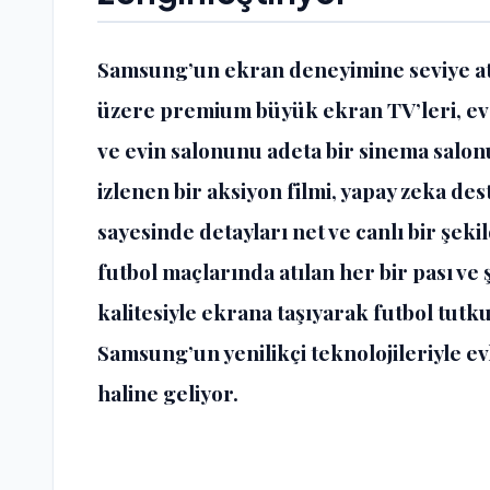
Samsung’un ekran deneyimine seviye atl
üzere premium büyük ekran TV’leri, evd
ve evin salonunu adeta bir sinema salo
izlenen bir aksiyon filmi, yapay zeka des
sayesinde detayları net ve canlı bir şek
futbol maçlarında atılan her bir pası ve
kalitesiyle ekrana taşıyarak futbol tut
Samsung’un yenilikçi teknolojileriyle ev
haline geliyor.