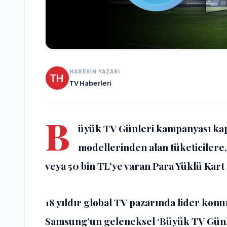
HABERİN YAZARI
TV Haberleri
B
üyük TV Günleri kampanyası ka
modellerinden alan tüketicilere
veya 50 bin TL’ye varan Para Yüklü Kart 
18 yıldır global TV pazarında lider ko
Samsung’un geleneksel ‘Büyük TV Günle