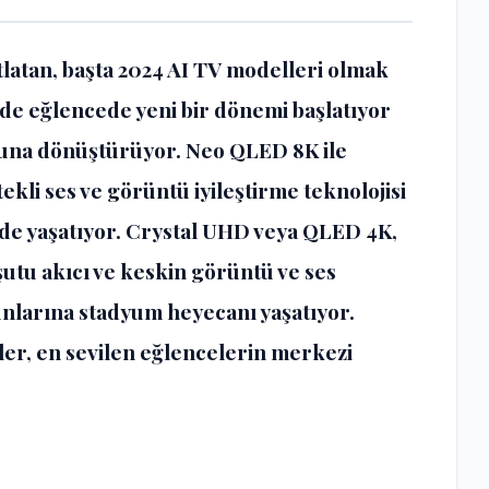
atan, başta 2024 AI TV modelleri olmak
e eğlencede yeni bir dönemi başlatıyor
nuna dönüştürüyor. Neo QLED 8K ile
tekli ses ve görüntü iyileştirme teknolojisi
ilde yaşatıyor. Crystal UHD veya QLED 4K,
 şutu akıcı ve keskin görüntü ve ses
kunlarına stadyum heyecanı yaşatıyor.
ler, en sevilen eğlencelerin merkezi