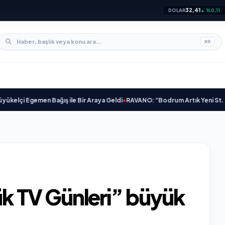
32,41
DOLAR
▲ %0,11
⌘
K
 Egemen Bağış ile Bir Araya Geldi
•
RAVANO: “Bodrum Artık Yeni St. Tropez De
 TV Günleri” büyük