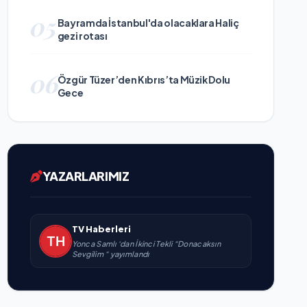
05
Bayramda İstanbul'da olacaklara Haliç
gezi rotası
06
Özgür Tüzer’den Kıbrıs’ta Müzik Dolu
Gece
YAZARLARIMIZ
TV Haberleri
Yonca Samlı ‘dan İkinci Tekli “Donacaksın
Sevgilim “ yayımlandı