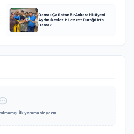
Damak Çatlatan Bir Ankara Hikâyesi
Aydınlıkevler’in Lezzet Durağı Urfa
Damak
lmamış. İlk yorumu siz yazın.