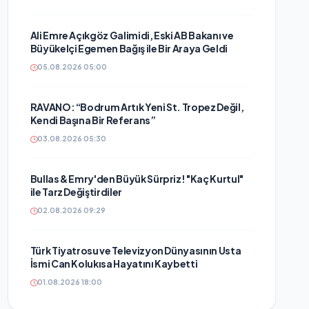
Ali Emre Açıkgöz Galimidi, Eski AB Bakanı ve
Büyükelçi Egemen Bağış ile Bir Araya Geldi
05.08.2026 05:00
RAVANO: “Bodrum Artık Yeni St. Tropez Değil,
Kendi Başına Bir Referans”
03.08.2026 05:30
Bullas & Emry'den Büyük Sürpriz! "Kaç Kurtul"
ile Tarz Değiştirdiler
02.08.2026 09:29
Türk Tiyatrosu ve Televizyon Dünyasının Usta
İsmi Can Kolukısa Hayatını Kaybetti
01.08.2026 18:00