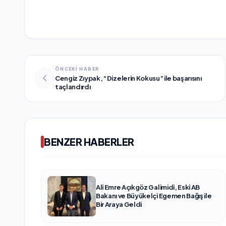
ÖNCEKİ HABER
Cengiz Zıypak, “Dizelerin Kokusu” ile başarısını
taçlandırdı
BENZER HABERLER
Ali Emre Açıkgöz Galimidi, Eski AB
Bakanı ve Büyükelçi Egemen Bağış ile
Bir Araya Geldi