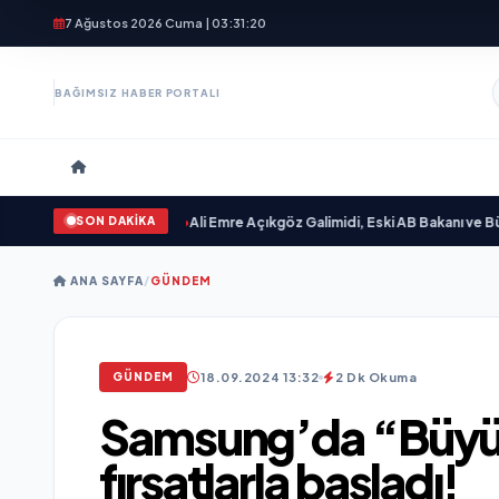
7 Ağustos 2026 Cuma | 03:31:21
BAĞIMSIZ HABER PORTALI
SON DAKİKA
evgilim “ yayımlandı
•
Ali Emre Açıkgöz Galimidi, Eski AB Bakanı ve Büyükelçi
ANA SAYFA
/
GÜNDEM
18.09.2024 13:32
2 Dk Okuma
GÜNDEM
Samsung’da “Büyük
fırsatlarla başladı!