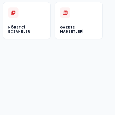
NÖBETÇI
GAZETE
ECZANELER
MANŞETLERI