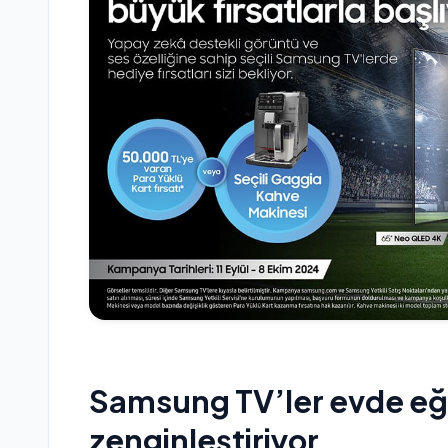
Samsung TV’ler evde eğl
zenginleştiriyor