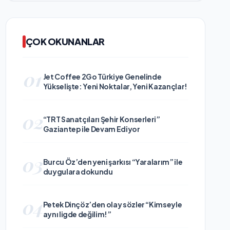
ÇOK OKUNANLAR
01
Jet Coffee 2Go Türkiye Genelinde
Yükselişte: Yeni Noktalar, Yeni Kazançlar!
02
“TRT Sanatçıları Şehir Konserleri”
Gaziantep ile Devam Ediyor
03
Burcu Öz’den yeni şarkısı “Yaralarım” ile
duygulara dokundu
04
Petek Dinçöz’den olay sözler “Kimseyle
aynı ligde değilim!”