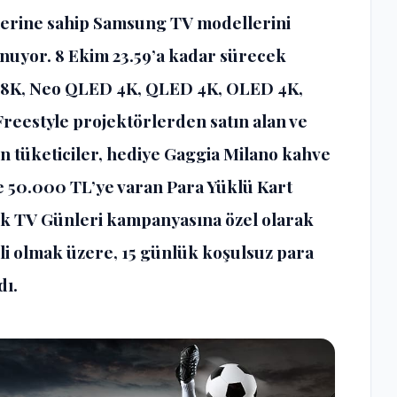
klerine sahip Samsung TV modellerini
sunuyor. 8 Ekim 23.59’a kadar sürecek
 8K, Neo QLED 4K, QLED 4K, OLED 4K,
Freestyle projektörlerden satın alan ve
n tüketiciler, hediye Gaggia Milano kahve
e 50.000 TL’ye varan Para Yüklü Kart
k TV Günleri kampanyasına özel olarak
li olmak üzere, 15 günlük koşulsuz para
dı.