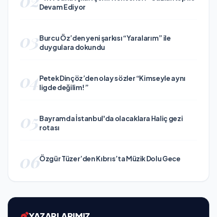
Devam Ediyor
03
Burcu Öz’den yeni şarkısı “Yaralarım” ile
duygulara dokundu
04
Petek Dinçöz’den olay sözler “Kimseyle aynı
ligde değilim!”
05
Bayramda İstanbul'da olacaklara Haliç gezi
rotası
06
Özgür Tüzer’den Kıbrıs’ta Müzik Dolu Gece
YAZARLARIMIZ