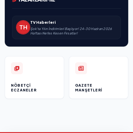
TV Haberleri
Şok'ta Yılın İndirimleri Başlıyor! 24-30 Haziran 2026
Haftası Nefes Kesen Fırsatlar!
NÖBETÇI
GAZETE
ECZANELER
MANŞETLERI