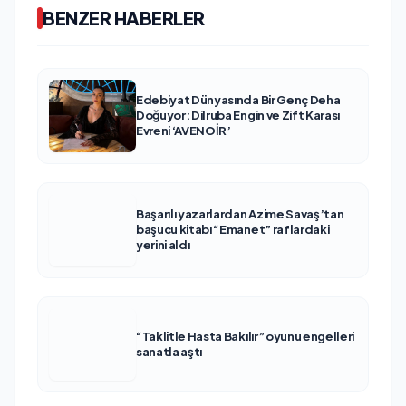
BENZER HABERLER
Edebiyat Dünyasında Bir Genç Deha
Doğuyor: Dilruba Engin ve Zift Karası
Evreni ‘AVENOİR’
Başarılı yazarlardan Azime Savaş’tan
başucu kitabı “Emanet” raflardaki
yerini aldı
“Taklitle Hasta Bakılır” oyunu engelleri
sanatla aştı