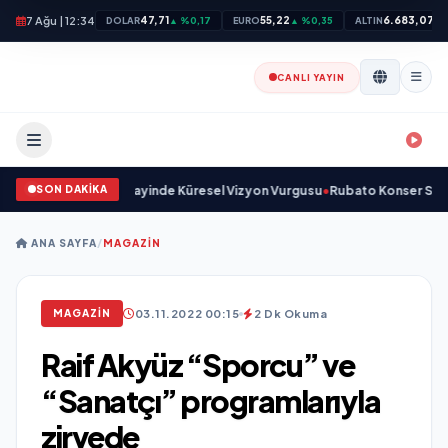
7 Ağu | 12:34
47,71
55,22
6.683,07
DOLAR
▲ %0,17
EURO
▲ %0,35
ALTIN
▲ 
CANLI YAYIN
SON DAKİKA
 ve Savunma Sanayinde Küresel Vizyon Vurgusu
•
Rubato Konser Serisi Müz
ANA SAYFA
/
MAGAZIN
03.11.2022 00:15
2 Dk Okuma
MAGAZIN
Raif Akyüz “Sporcu” ve
“Sanatçı” programlarıyla
zirvede