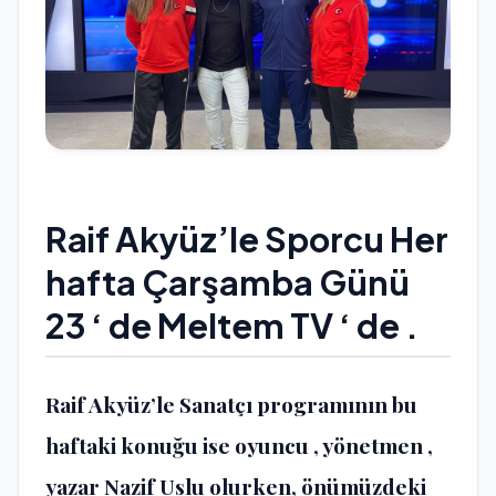
Raif Akyüz’le Sporcu Her
hafta Çarşamba Günü
23 ‘ de Meltem TV ‘ de
.
Raif Akyüz’le Sanatçı programının bu
haftaki konuğu ise oyuncu , yönetmen ,
yazar Nazif Uslu olurken, önümüzdeki