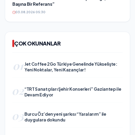
Başına Bir Referans”
03.08.2026 05:30
ÇOK OKUNANLAR
01
Jet Coffee 2Go Türkiye Genelinde Yükselişte:
Yeni Noktalar, Yeni Kazançlar!
02
“TRT Sanatçıları Şehir Konserleri” Gaziantep ile
Devam Ediyor
03
Burcu Öz’den yeni şarkısı “Yaralarım” ile
duygulara dokundu