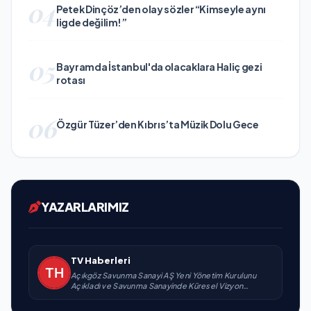
04
Petek Dinçöz’den olay sözler “Kimseyle aynı
ligde değilim!”
05
Bayramda İstanbul'da olacaklara Haliç gezi
rotası
06
Özgür Tüzer’den Kıbrıs’ta Müzik Dolu Gece
YAZARLARIMIZ
TV Haberleri
Açıkgöz Savunma Sanayi AŞ Yeni Yönetim Kurulunu
Açıkladı ve Savunma Sanayinde Küresel Vizyon
Vurgusu