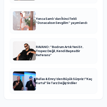
Yonca Samlı ‘dan İkinci Tekli
“Donacaksın Sevgilim “ yayımlandı
RAVANO: “Bodrum Artık Yeni St.
Tropez Değil, Kendi Başına Bir
Referans”
Bullas & Emry'den Büyük Sürpriz! "Kaç
Kurtul" ile Tarz Değiştirdiler