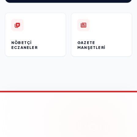
NÖBETÇI
GAZETE
ECZANELER
MANŞETLERI