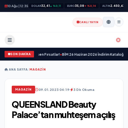
10 Ağu | 12:35
32,41
35,08
2.450,63
DOLAR
▲ %0,11
EURO
▼ %0,14
ALTIN
▲
CANLI YAYIN
SON DAKİKA
sı Nefes Kesen Fırsatlar!
•
BİM 26 Haziran 2026 İndirim Kataloğu: Yazınızı Renk
ANA SAYFA
/
MAGAZIN
09.01.2023 04:19
3 Dk Okuma
MAGAZIN
QUEENSLAND Beauty
Palace’tan muhteşem açılış