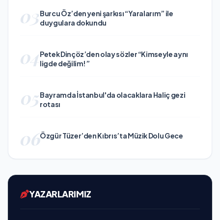
03
Burcu Öz’den yeni şarkısı “Yaralarım” ile
duygulara dokundu
04
Petek Dinçöz’den olay sözler “Kimseyle aynı
ligde değilim!”
05
Bayramda İstanbul'da olacaklara Haliç gezi
rotası
06
Özgür Tüzer’den Kıbrıs’ta Müzik Dolu Gece
YAZARLARIMIZ