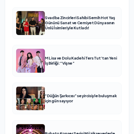
Svadba Zincirleri Sahibi Semih Hot Yaş
Gününü Sanat ve Cemiyet Dünyasının
Ünlü İsimleriyle Kutladı!
M Lisa ve Dolu Kadehi Ters Tut’tan Yeni
İş Birliği: “Vişne”
“Düğün Şarkıcısı” seyircisiyle buluşmak
için gün sayıyor
Rubato Konser Serisi Müzikseverlerle