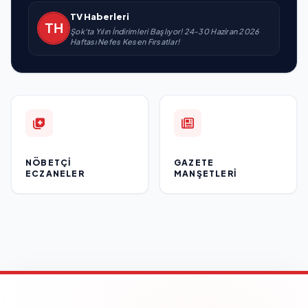
TV Haberleri
Şok'ta Yılın İndirimleri Başlıyor! 24-30 Haziran 2026
Haftası Nefes Kesen Fırsatlar!
NÖBETÇI
GAZETE
ECZANELER
MANŞETLERI