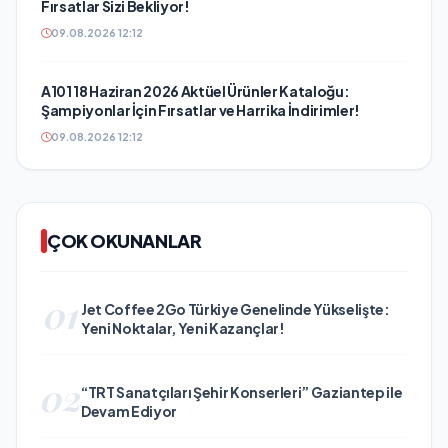
Fırsatlar Sizi Bekliyor!
09.08.2026 12:12
A101 18 Haziran 2026 Aktüel Ürünler Kataloğu:
Şampiyonlar İçin Fırsatlar ve Harrika İndirimler!
09.08.2026 12:12
ÇOK OKUNANLAR
01
Jet Coffee 2Go Türkiye Genelinde Yükselişte:
Yeni Noktalar, Yeni Kazançlar!
02
“TRT Sanatçıları Şehir Konserleri” Gaziantep ile
Devam Ediyor