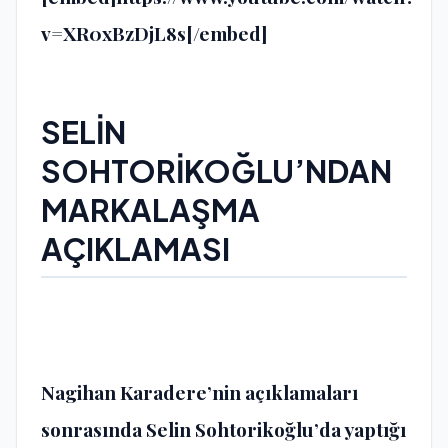
v=XR0xBzDjL8s[/embed]
SELİN
SOHTORİKOĞLU’NDAN
MARKALAŞMA
AÇIKLAMASI
Nagihan Karadere’nin açıklamaları
sonrasında Selin Sohtorikoğlu’da yaptığı