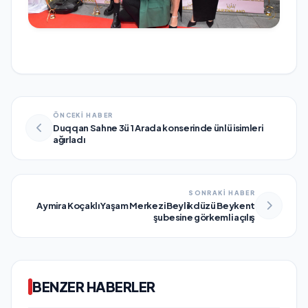
ÖNCEKİ HABER
Duqqan Sahne 3ü 1 Arada konserinde ünlü isimleri
ağırladı
SONRAKİ HABER
Aymira Koçaklı Yaşam Merkezi Beylikdüzü Beykent
şubesine görkemli açılış
BENZER HABERLER