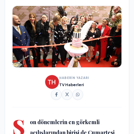
HABERİN YAZARI
TV Haberleri
S
on dönemlerin en görkemli
açılışlarından birisi de Cumartesi