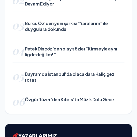
Devam Ediyor
03
Burcu Öz’den yeni şarkısı “Yaralarım” ile
duygulara dokundu
04
Petek Dinçöz’den olay sözler “Kimseyle aynı
ligde değilim!”
05
Bayramda İstanbul'da olacaklara Haliç gezi
rotası
06
Özgür Tüzer’den Kıbrıs’ta Müzik Dolu Gece
YAZARLARIMIZ