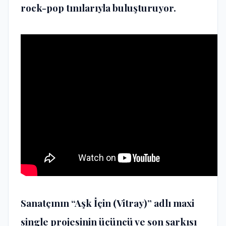
rock-pop tınılarıyla buluşturuyor.
Sanatçının “Aşk İçin (Vitray)” adlı maxi
single projesinin üçüncü ve son şarkısı