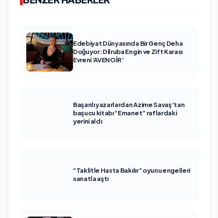
Edebiyat Dünyasında Bir Genç Deha
Doğuyor: Dilruba Engin ve Zift Karası
Evreni ‘AVENOİR’
Başarılı yazarlardan Azime Savaş’tan
başucu kitabı “Emanet” raflardaki
yerini aldı
“Taklitle Hasta Bakılır” oyunu engelleri
sanatla aştı