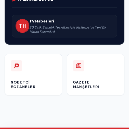
TV Haberleri
20 Yıllık Esnaflık Tecrübesiyle Kızıltepe'ye Yeni Bir
Marka Kazandırdı
NÖBETÇI
GAZETE
ECZANELER
MANŞETLERI