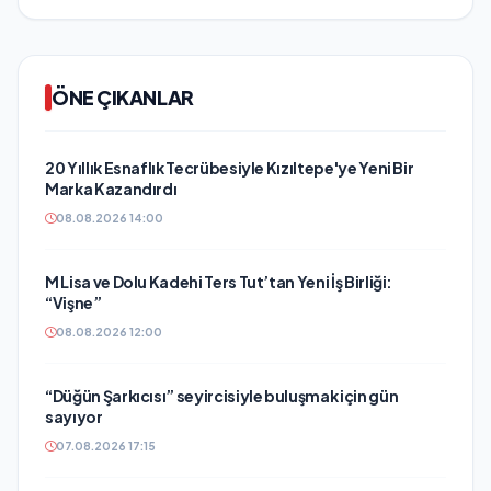
ÖNE ÇIKANLAR
20 Yıllık Esnaflık Tecrübesiyle Kızıltepe'ye Yeni Bir
Marka Kazandırdı
08.08.2026 14:00
M Lisa ve Dolu Kadehi Ters Tut’tan Yeni İş Birliği:
“Vişne”
08.08.2026 12:00
“Düğün Şarkıcısı” seyircisiyle buluşmak için gün
sayıyor
07.08.2026 17:15