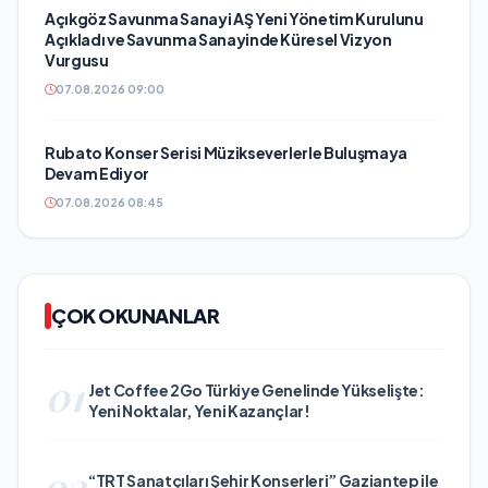
Açıkgöz Savunma Sanayi AŞ Yeni Yönetim Kurulunu
Açıkladı ve Savunma Sanayinde Küresel Vizyon
Vurgusu
07.08.2026 09:00
Rubato Konser Serisi Müzikseverlerle Buluşmaya
Devam Ediyor
07.08.2026 08:45
ÇOK OKUNANLAR
01
Jet Coffee 2Go Türkiye Genelinde Yükselişte:
Yeni Noktalar, Yeni Kazançlar!
02
“TRT Sanatçıları Şehir Konserleri” Gaziantep ile