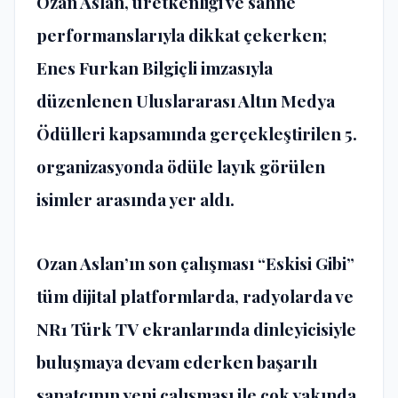
Ozan Aslan, üretkenliği ve sahne
performanslarıyla dikkat çekerken;
Enes Furkan Bilgiçli imzasıyla
düzenlenen Uluslararası Altın Medya
Ödülleri kapsamında gerçekleştirilen 5.
organizasyonda ödüle layık görülen
isimler arasında yer aldı.
Ozan Aslan’ın son çalışması “Eskisi Gibi”
tüm dijital platformlarda, radyolarda ve
NR1 Türk TV ekranlarında dinleyicisiyle
buluşmaya devam ederken başarılı
sanatçının yeni çalışması ile çok yakında