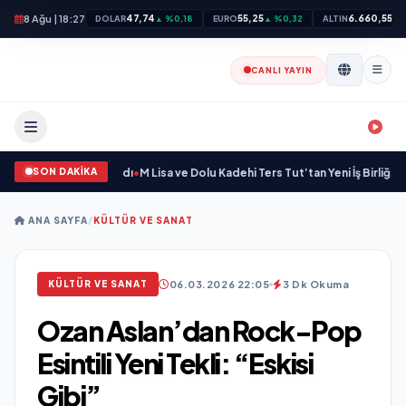
8 Ağu | 18:27
47,74
55,25
6.660,55
DOLAR
▲ %0,18
EURO
▲ %0,32
ALTIN
▲ 
CANLI YAYIN
SON DAKİKA
ir Marka Kazandırdı
•
M Lisa ve Dolu Kadehi Ters Tut’tan Yeni İş Birliği: “Vişne”
ANA SAYFA
/
KÜLTÜR VE SANAT
06.03.2026 22:05
3 Dk Okuma
KÜLTÜR VE SANAT
Ozan Aslan’dan Rock-Pop
Esintili Yeni Tekli: “Eskisi
Gibi”