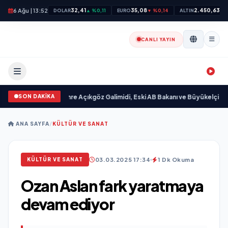
6 Ağu | 13:52
32,41
35,08
2.450,63
DOLAR
▲ %0,11
EURO
▼ %0,14
ALTIN
▲ 
CANLI YAYIN
SON DAKİKA
 yayımlandı
•
Ali Emre Açıkgöz Galimidi, Eski AB Bakanı ve Büyükelçi Egemen 
ANA SAYFA
/
KÜLTÜR VE SANAT
03.03.2025 17:34
1 Dk Okuma
KÜLTÜR VE SANAT
Ozan Aslan fark yaratmaya
devam ediyor