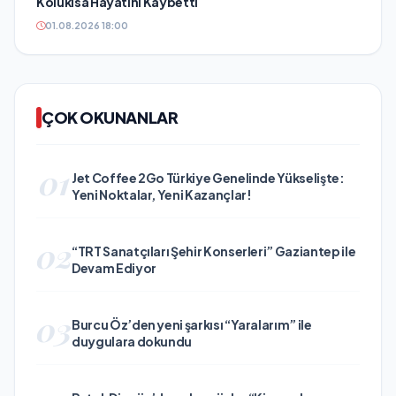
Kolukısa Hayatını Kaybetti
01.08.2026 18:00
ÇOK OKUNANLAR
01
Jet Coffee 2Go Türkiye Genelinde Yükselişte:
Yeni Noktalar, Yeni Kazançlar!
02
“TRT Sanatçıları Şehir Konserleri” Gaziantep ile
Devam Ediyor
03
Burcu Öz’den yeni şarkısı “Yaralarım” ile
duygulara dokundu