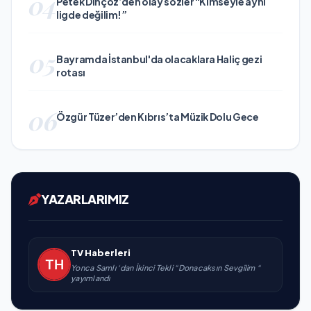
04
Petek Dinçöz’den olay sözler “Kimseyle aynı
ligde değilim!”
05
Bayramda İstanbul'da olacaklara Haliç gezi
rotası
06
Özgür Tüzer’den Kıbrıs’ta Müzik Dolu Gece
YAZARLARIMIZ
TV Haberleri
Yonca Samlı ‘dan İkinci Tekli “Donacaksın Sevgilim “
yayımlandı