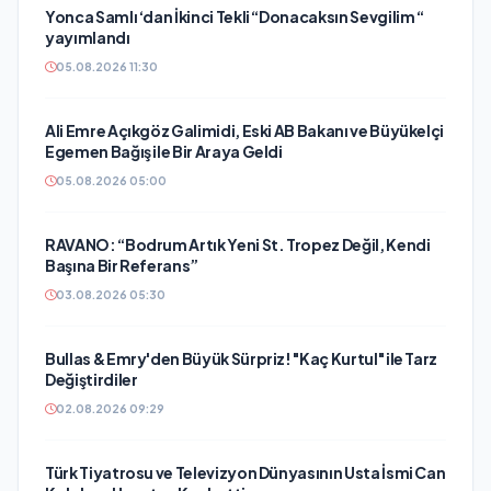
Yonca Samlı ‘dan İkinci Tekli “Donacaksın Sevgilim “
yayımlandı
05.08.2026 11:30
Ali Emre Açıkgöz Galimidi, Eski AB Bakanı ve Büyükelçi
Egemen Bağış ile Bir Araya Geldi
05.08.2026 05:00
RAVANO: “Bodrum Artık Yeni St. Tropez Değil, Kendi
Başına Bir Referans”
03.08.2026 05:30
Bullas & Emry'den Büyük Sürpriz! "Kaç Kurtul" ile Tarz
Değiştirdiler
02.08.2026 09:29
Türk Tiyatrosu ve Televizyon Dünyasının Usta İsmi Can