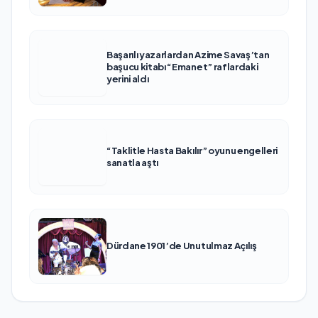
Başarılı yazarlardan Azime Savaş’tan
başucu kitabı “Emanet” raflardaki
yerini aldı
“Taklitle Hasta Bakılır” oyunu engelleri
sanatla aştı
Dürdane 1901’de Unutulmaz Açılış