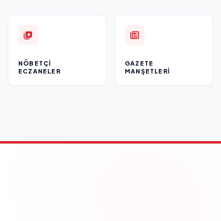
NÖBETÇI
GAZETE
ECZANELER
MANŞETLERI