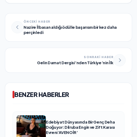
ÖNCEKİ HABER
Nazire İlbasan aldığı ödülle başarısını bir kez daha
perçinledi
SONRAKİ HABER
Gelin Damat Dergisi’nden Türkiye’nin İlk
BENZER HABERLER
Edebiyat Dünyasında Bir Genç Deha
Doğuyor: Dilruba Engin ve Zift Karası
Evreni ‘AVENOİR’