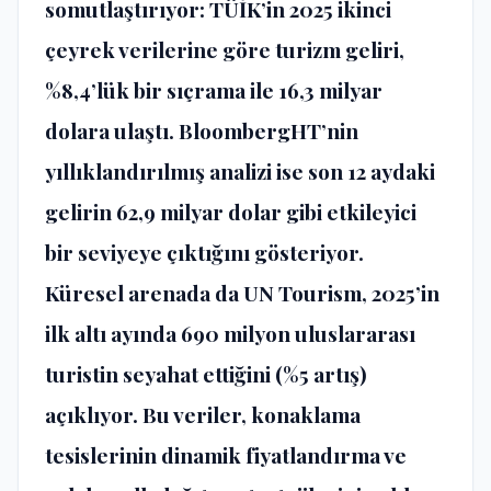
somutla
ş
t
ı
r
ı
yor: T
Üİ
K’in 2025 ikinci
ç
eyrek verilerine g
ö
re turizm geliri,
%8,4’l
ü
k bir s
ıç
rama ile 16,3 milyar
dolara ula
ş
t
ı
. BloombergHT
’
nin
y
ı
ll
ı
kland
ı
r
ı
lm
ış
analizi ise son 12 aydaki
gelirin 62,9 milyar dolar gibi etkileyici
bir seviyeye
çı
kt
ığı
n
ı
g
ö
steriyor.
K
ü
resel arenada da UN Tourism, 2025’in
ilk alt
ı
ay
ı
nda 690 milyon uluslararas
ı
turistin seyahat etti
ğ
ini (%5 art
ış
)
a
çı
kl
ı
yor. Bu veriler, konaklama
tesislerinin dinamik fiyatland
ı
rma ve