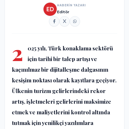
HABERİN YAZARI
Editör
2
025 y
ı
l
ı
, T
ü
rk konaklama sekt
ö
r
ü
i
ç
in tarihi bir talep art
ışı
ve
ka
çı
n
ı
lmaz bir dijitalle
ş
me dalgas
ı
n
ı
n
kesi
ş
im noktas
ı
olarak kay
ı
tlara ge
ç
iyor.
Ü
lkenin turizm gelirlerindeki rekor
art
ış
, i
ş
letmeleri gelirlerini maksimize
etmek ve maliyetlerini kontrol alt
ı
nda
tutmak i
ç
in yenilik
ç
i yaz
ı
l
ı
mlara