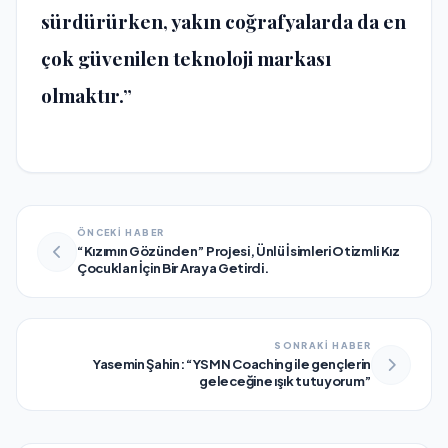
s
ü
rd
ü
r
ü
rken, yak
ı
n co
ğ
rafyalarda da en
ç
ok g
ü
venilen teknoloji markas
ı
olmakt
ı
r.”
ÖNCEKİ HABER
“Kızımın Gözünden” Projesi, Ünlü İsimleri Otizmli Kız
Çocukları İçin Bir Araya Getirdi.
SONRAKİ HABER
Yasemin Şahin: “YSMN Coaching ile gençlerin
geleceğine ışık tutuyorum”