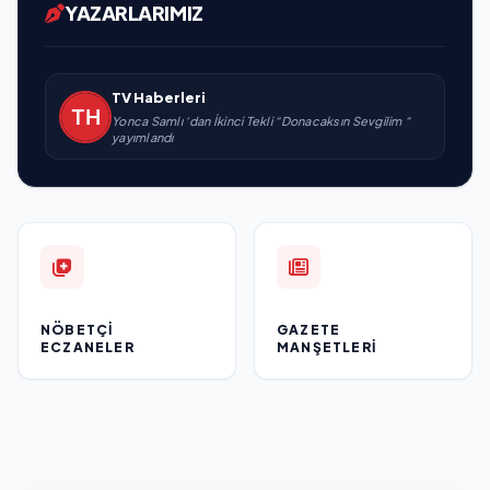
YAZARLARIMIZ
TV Haberleri
Yonca Samlı ‘dan İkinci Tekli “Donacaksın Sevgilim “
yayımlandı
NÖBETÇI
GAZETE
ECZANELER
MANŞETLERI