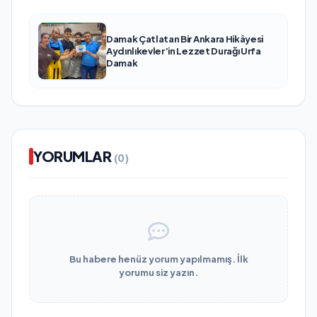
Damak Çatlatan Bir Ankara Hikâyesi
Aydınlıkevler’in Lezzet Durağı Urfa
Damak
YORUMLAR
(0)
Bu habere henüz yorum yapılmamış. İlk
yorumu siz yazın.