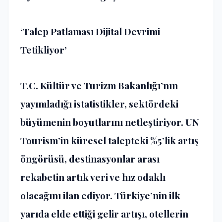
‘
Talep Patlamas
ı
Dijital Devrimi
Tetikliyor
’
T.C. K
ü
lt
ü
r ve Turizm Bakanl
ığı’
n
ı
n
yay
ı
mlad
ığı
istatistikler, sekt
ö
rdeki
b
ü
y
ü
menin boyutlar
ı
n
ı
netle
ş
tiriyor. UN
Tourism’in k
ü
resel talepteki %5’lik art
ış
ö
ng
ö
r
ü
s
ü
, destinasyonlar aras
ı
rekabetin art
ı
k veri ve h
ı
z odakl
ı
olaca
ğı
n
ı
ilan ediyor. T
ü
rkiye
’
nin ilk
yar
ı
da elde etti
ğ
i gelir art
ışı
, otellerin