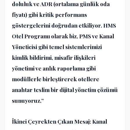
doluluk ve ADR (ortalama g
ü
nl
ü
k oda
fiyat
ı
) gibi kritik performans
g
ö
stergelerini do
ğ
rudan etkiliyor. HMS
Otel Program
ı
olarak biz, PMS ve Kanal
Y
ö
neticisi gibi temel sistemlerimizi
kimlik bildirimi, misafir ili
ş
kileri
y
ö
netimi ve anl
ı
k raporlama gibi
mod
ü
llerle birle
ş
tirerek otellere
anahtar teslim bir dijital y
ö
netim
çö
z
ü
m
ü
sunuyoruz.”
İ
kinci
Ç
eyrekten
Çı
kan Mesaj: Kanal