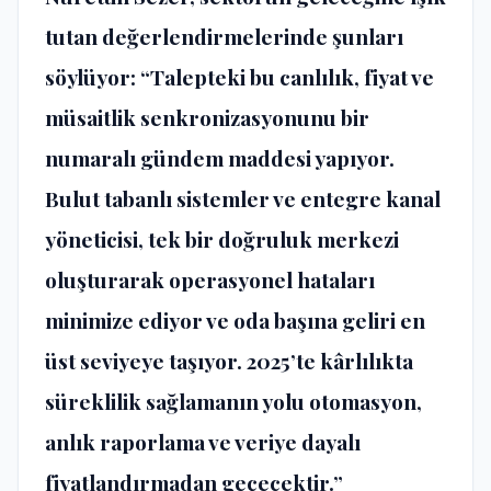
tutan de
ğ
erlendirmelerinde
ş
unlar
ı
s
ö
yl
ü
yor: “Talepteki bu canl
ı
l
ı
k, fiyat ve
m
ü
saitlik senkronizasyonunu bir
numaral
ı
g
ü
ndem maddesi yap
ı
yor.
Bulut tabanl
ı
sistemler ve entegre kanal
y
ö
neticisi, tek bir do
ğ
ruluk merkezi
olu
ş
turarak operasyonel hatalar
ı
minimize ediyor ve oda ba
şı
na geliri en
ü
st seviyeye ta
şı
yor. 2025’te k
â
rl
ı
l
ı
kta
s
ü
reklilik sa
ğ
laman
ı
n yolu otomasyon,
anl
ı
k raporlama ve veriye dayal
ı
fiyatland
ı
rmadan ge
ç
ecektir.”