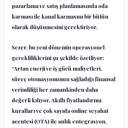
pazarlama ve sat
ış
planlamas
ı
nda oda
karmas
ı
ile kanal karmas
ı
n
ı
bir b
ü
t
ü
n
olarak d
üşü
nmesini gerektiriyor.
Sezer, bu yeni d
ö
nemin operasyonel
gerekliliklerini
ş
u
ş
ekilde
ö
zetliyor:
“Artan enerji ve i
ş
g
ü
c
ü
maliyetleri,
s
ü
re
ç
otomasyonunun sa
ğ
lad
ığı
finansal
verimlili
ğ
i her zamankinden daha
de
ğ
erli k
ı
l
ı
yor. Ak
ı
ll
ı
fiyatland
ı
rma
kurallar
ı
ve
ç
ok say
ı
da online seyahat
acentesi (OTA) ile anl
ı
k entegrasyon,