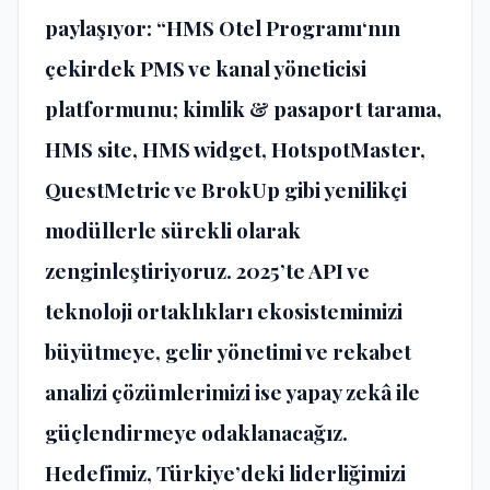
payla
şı
yor: “HMS Otel Program
ı
‘n
ı
n
ç
ekirdek PMS ve kanal y
ö
neticisi
platformunu; kimlik & pasaport tarama,
HMS site, HMS widget, HotspotMaster,
QuestMetric ve BrokUp gibi yenilik
ç
i
mod
ü
llerle s
ü
rekli olarak
zenginle
ş
tiriyoruz. 2025’te API ve
teknoloji ortakl
ı
klar
ı
ekosistemimizi
b
ü
y
ü
tmeye, gelir y
ö
netimi ve rekabet
analizi
çö
z
ü
mlerimizi ise yapay zek
â
ile
g
üç
lendirmeye odaklanaca
ğı
z.
Hedefimiz, T
ü
rkiye’deki liderli
ğ
imizi