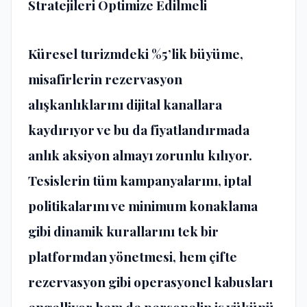
Stratejileri Optimize Edilmeli
K
ü
resel turizmdeki %5’lik b
ü
y
ü
me,
misafirlerin rezervasyon
al
ış
kanl
ı
klar
ı
n
ı
dijital kanallara
kayd
ı
r
ı
yor ve bu da fiyatland
ı
rmada
anl
ı
k aksiyon almay
ı
zorunlu k
ı
l
ı
yor.
Tesislerin t
ü
m kampanyalar
ı
n
ı
, iptal
politikalar
ı
n
ı
ve minimum konaklama
gibi dinamik kurallar
ı
n
ı
tek bir
platformdan y
ö
netmesi, hem
ç
ifte
rezervasyon gibi operasyonel kabuslar
ı