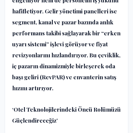
engelliyor hem de personelin i
ş
y
ü
k
ü
n
ü
hafifletiyor. Gelir y
ö
netimi panelleri ise
segment, kanal ve pazar baz
ı
nda anl
ı
k
performans takibi sa
ğ
layarak bir “erken
uyar
ı
sistemi” i
ş
levi g
ö
r
ü
yor ve fiyat
revizyonlar
ı
n
ı
h
ı
zland
ı
r
ı
yor. Bu
ç
eviklik,
i
ç
pazar
ı
n dinamizmiyle birle
ş
erek oda
ba
şı
geliri (RevPAR) ve envanterin sat
ış
h
ı
z
ı
n
ı
art
ı
r
ı
yor.
‘
Otel Teknolojilerindeki
Ö
nc
ü
Rol
ü
m
ü
z
ü
G
üç
lendirece
ğ
iz
’