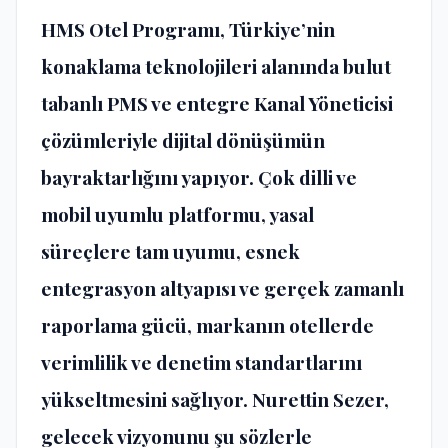
HMS Otel Program
ı
, T
ü
rkiye’nin
konaklama teknolojileri alan
ı
nda bulut
tabanl
ı
PMS ve entegre Kanal Y
ö
neticisi
çö
z
ü
mleriyle dijital d
ö
n
üşü
m
ü
n
bayraktarl
ığı
n
ı
yap
ı
yor.
Ç
ok dilli ve
mobil uyumlu platformu, yasal
s
ü
re
ç
lere tam uyumu, esnek
entegrasyon altyap
ı
s
ı
ve ger
ç
ek zamanl
ı
raporlama g
ü
c
ü
, markan
ı
n otellerde
verimlilik ve denetim standartlar
ı
n
ı
y
ü
kseltmesini sa
ğ
l
ı
yor. Nurettin Sezer,
gelecek vizyonunu
ş
u s
ö
zlerle