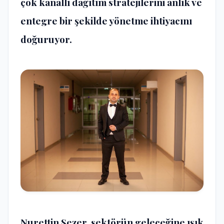
ç
ok kanall
ı
da
ğı
t
ı
m stratejilerini anl
ı
k ve
entegre bir
ş
ekilde y
ö
netme ihtiyac
ı
n
ı
do
ğ
uruyor.
Nurettin Sezer, sekt
ö
r
ü
n gelece
ğ
ine
ışı
k