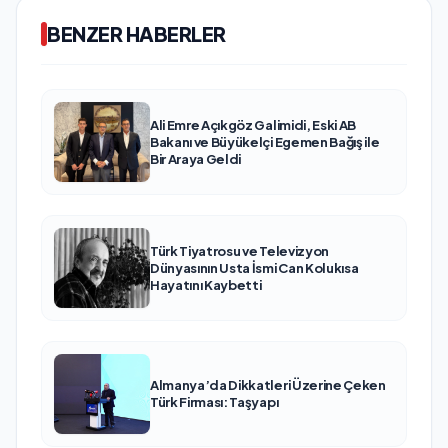
BENZER HABERLER
Ali Emre Açıkgöz Galimidi, Eski AB
Bakanı ve Büyükelçi Egemen Bağış ile
Bir Araya Geldi
Türk Tiyatrosu ve Televizyon
Dünyasının Usta İsmi Can Kolukısa
Hayatını Kaybetti
Almanya’da Dikkatleri Üzerine Çeken
Türk Firması: Taşyapı