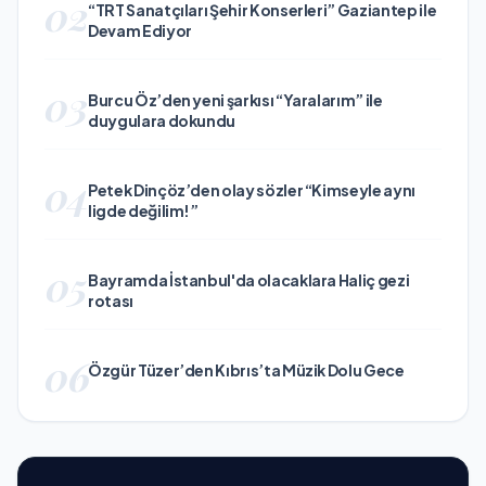
02
“TRT Sanatçıları Şehir Konserleri” Gaziantep ile
Devam Ediyor
03
Burcu Öz’den yeni şarkısı “Yaralarım” ile
duygulara dokundu
04
Petek Dinçöz’den olay sözler “Kimseyle aynı
ligde değilim!”
05
Bayramda İstanbul'da olacaklara Haliç gezi
rotası
06
Özgür Tüzer’den Kıbrıs’ta Müzik Dolu Gece