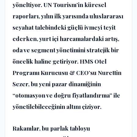
y
ö
neltiyor. UN Tourism
’
in k
ü
resel
raporlar
ı
, y
ı
l
ı
n ilk yar
ı
s
ı
nda uluslararas
ı
seyahat talebindeki g
üç
l
ü
ivmeyi teyit
ederken, yurt i
ç
i harcamalardaki art
ış
,
oda ve segment y
ö
netimini stratejik bir
ö
ncelik haline getiriyor. HMS Otel
Program
ı
Kurucusu & CEO’su Nurettin
Sezer, bu yeni pazar dinami
ğ
inin
“otomasyon ve do
ğ
ru fiyatland
ı
rma” ile
y
ö
netilebilece
ğ
inin alt
ı
n
ı ç
iziyor.
Rakamlar, bu parlak tabloyu