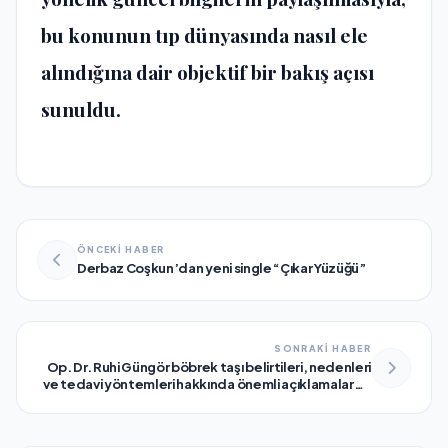
bu konunun tıp dünyasında nasıl ele
alındığına dair objektif bir bakış açısı
sunuldu.
ÖNCEKİ HABER
Derbaz Coşkun’dan yeni single “Çıkar Yüzüğü”
SONRAKİ HABER
Op. Dr. Ruhi Güngör böbrek taşı belirtileri, nedenleri
ve tedavi yöntemleri hakkında önemli açıklamalarda
bulundu