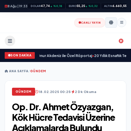
8 Ağu | 19:33
47,74
55,25
6.660,55
DOLAR
▲ %0,18
EURO
▲ %0,32
ALTIN
▲ 
CANLI YAYIN
SON DAKİKA
örün Geleceği: Onur Akdeniz ile Özel Röportaj
•
20 Yıllık Esnaflık Tecrübes
ANA SAYFA
/
GÜNDEM
18.02.2025 00:25
2 Dk Okuma
GÜNDEM
Op. Dr. Ahmet Özyazgan,
Kök Hücre Tedavisi Üzerine
Açıklamalarda Bulundu