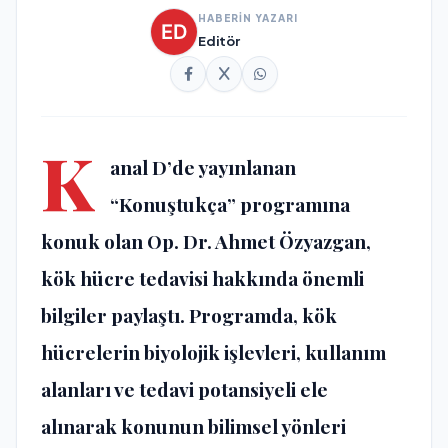
HABERİN YAZARI
Editör
K
anal D’de yayınlanan
“
Konuştukça
” programına
konuk olan Op. Dr. Ahmet Özyazgan,
kök hücre tedavisi hakkında önemli
bilgiler paylaştı. Programda,
kök
hücrelerin biyolojik işlevleri
, kullanım
alanları ve tedavi potansiyeli ele
alınarak konunun bilimsel yönleri