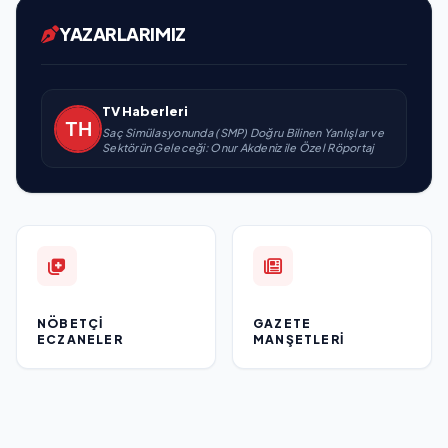
YAZARLARIMIZ
TV Haberleri
Saç Simülasyonunda (SMP) Doğru Bilinen Yanlışlar ve
Sektörün Geleceği: Onur Akdeniz ile Özel Röportaj
NÖBETÇI
GAZETE
ECZANELER
MANŞETLERI