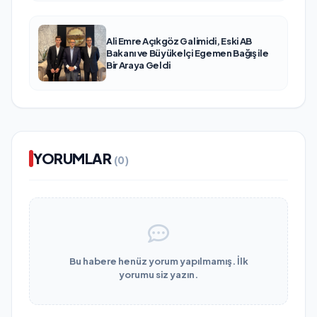
Ali Emre Açıkgöz Galimidi, Eski AB
Bakanı ve Büyükelçi Egemen Bağış ile
Bir Araya Geldi
YORUMLAR
(0)
Bu habere henüz yorum yapılmamış. İlk
yorumu siz yazın.