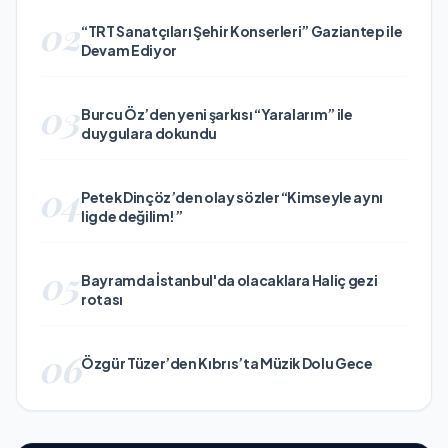
02
“TRT Sanatçıları Şehir Konserleri” Gaziantep ile
Devam Ediyor
03
Burcu Öz’den yeni şarkısı “Yaralarım” ile
duygulara dokundu
04
Petek Dinçöz’den olay sözler “Kimseyle aynı
ligde değilim!”
05
Bayramda İstanbul'da olacaklara Haliç gezi
rotası
06
Özgür Tüzer’den Kıbrıs’ta Müzik Dolu Gece