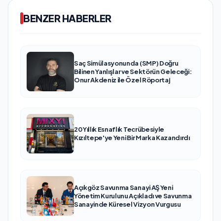
BENZER HABERLER
Saç Simülasyonunda (SMP) Doğru
Bilinen Yanlışlar ve Sektörün Geleceği:
Onur Akdeniz ile Özel Röportaj
20 Yıllık Esnaflık Tecrübesiyle
Kızıltepe'ye Yeni Bir Marka Kazandırdı
Açıkgöz Savunma Sanayi AŞ Yeni
Yönetim Kurulunu Açıkladı ve Savunma
Sanayinde Küresel Vizyon Vurgusu