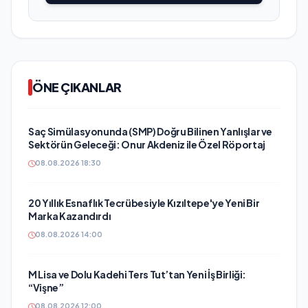
ÖNE ÇIKANLAR
Saç Simülasyonunda (SMP) Doğru Bilinen Yanlışlar ve
Sektörün Geleceği: Onur Akdeniz ile Özel Röportaj
08.08.2026 18:30
20 Yıllık Esnaflık Tecrübesiyle Kızıltepe'ye Yeni Bir
Marka Kazandırdı
08.08.2026 14:00
M Lisa ve Dolu Kadehi Ters Tut’tan Yeni İş Birliği:
“Vişne”
08.08.2026 12:00