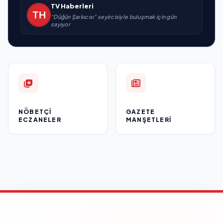
TV Haberleri
“Düğün Şarkıcısı” seyircisiyle buluşmak için gün
sayıyor
NÖBETÇI
GAZETE
ECZANELER
MANŞETLERI