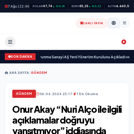
7 Ağu | 22:45
47,74
55,25
6.660,55
DOLAR
▲ %0,18
EURO
▲ %0,32
ALTIN
▲
CANLI YAYIN
SON DAKİKA
yıyor
•
Açıkgöz Savunma Sanayi AŞ Yeni Yönetim Kurulunu Açıkladı ve Savu
ANA SAYFA
/
GÜNDEM
06.04.2024 23:17
1 Dk Okuma
GÜNDEM
Onur Akay “Nuri Alço ile ilgili
açıklamalar doğruyu
yansıtmıyor” iddiasında