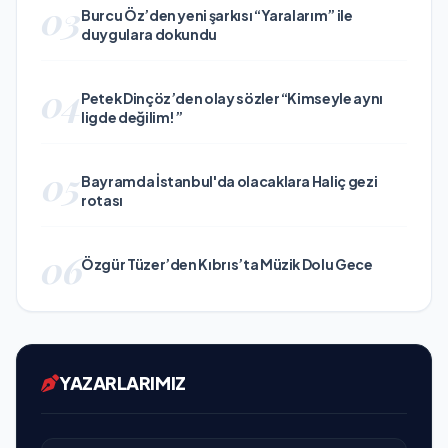
03
Burcu Öz’den yeni şarkısı “Yaralarım” ile
duygulara dokundu
04
Petek Dinçöz’den olay sözler “Kimseyle aynı
ligde değilim!”
05
Bayramda İstanbul'da olacaklara Haliç gezi
rotası
06
Özgür Tüzer’den Kıbrıs’ta Müzik Dolu Gece
YAZARLARIMIZ