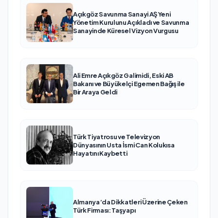
Açıkgöz Savunma Sanayi AŞ Yeni
Yönetim Kurulunu Açıkladı ve Savunma
Sanayinde Küresel Vizyon Vurgusu
Ali Emre Açıkgöz Galimidi, Eski AB
Bakanı ve Büyükelçi Egemen Bağış ile
Bir Araya Geldi
Türk Tiyatrosu ve Televizyon
Dünyasının Usta İsmi Can Kolukısa
Hayatını Kaybetti
Almanya’da Dikkatleri Üzerine Çeken
Türk Firması: Taşyapı