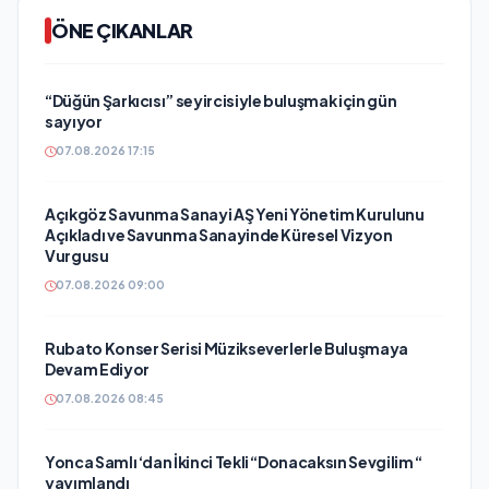
ÖNE ÇIKANLAR
“Düğün Şarkıcısı” seyircisiyle buluşmak için gün
sayıyor
07.08.2026 17:15
Açıkgöz Savunma Sanayi AŞ Yeni Yönetim Kurulunu
Açıkladı ve Savunma Sanayinde Küresel Vizyon
Vurgusu
07.08.2026 09:00
Rubato Konser Serisi Müzikseverlerle Buluşmaya
Devam Ediyor
07.08.2026 08:45
Yonca Samlı ‘dan İkinci Tekli “Donacaksın Sevgilim “
yayımlandı