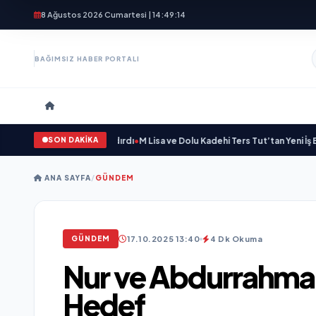
8 Ağustos 2026 Cumartesi | 14:49:16
BAĞIMSIZ HABER PORTALI
SON DAKİKA
eni Bir Marka Kazandırdı
•
M Lisa ve Dolu Kadehi Ters Tut’tan Yeni İş Birliği: “V
ANA SAYFA
/
GÜNDEM
17.10.2025 13:40
4 Dk Okuma
GÜNDEM
Nur ve Abdurrahma
Hedef