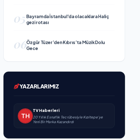
05
Bayramda İstanbul'da olacaklara Haliç
gezi rotası
06
Özgür Tüzer’den Kıbrıs’ta Müzik Dolu
Gece
YAZARLARIMIZ
TV Haberleri
20 Yıllık Esnaflık Tecrübesiyle Kızıltepe'ye
Yeni Bir Marka Kazandırdı