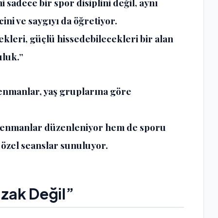
sadece bir spor disiplini değil, aynı
ni ve saygıyı da öğretiyor.
kleri, güçlü hissedebilecekleri bir alan
uluk.”
nmanlar, yaş gruplarına göre
renmanlar düzenleniyor hem de sporu
 özel seanslar sunuluyor.
Uzak Değil”