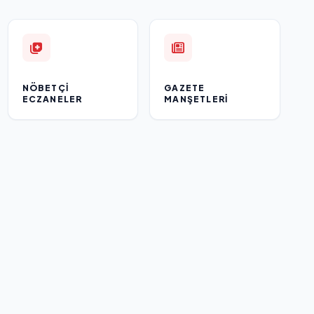
NÖBETÇI
GAZETE
ECZANELER
MANŞETLERI