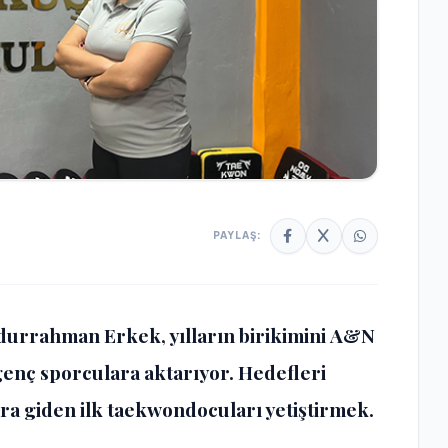
PAYLAŞ:
durrahman Erkek
, yılların birikimini
A&N
genç sporculara aktarıyor. Hedefleri
ra giden ilk taekwondocuları yetiştirmek.