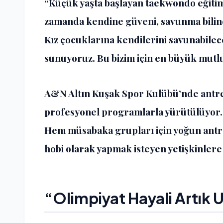
“Küçük yaşta başlayan taekwondo eğitimi 
zamanda kendine güveni, savunma bilinci
Kız çocuklarına kendilerini savunabilece
sunuyoruz. Bu bizim için en büyük mutl
A&N Altın Kuşak Spor Kulübü’nde antre
profesyonel programlarla yürütülüyor.
Hem müsabaka grupları için yoğun ant
hobi olarak yapmak isteyen yetişkinlere
“Olimpiyat Hayali Artık 