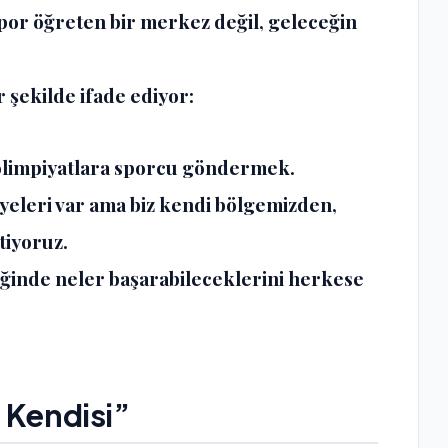
por öğreten bir merkez değil, geleceğin
 şekilde ifade ediyor:
 olimpiyatlara sporcu göndermek.
âyeleri var ama biz kendi bölgemizden,
tiyoruz.
ğinde neler başarabileceklerini herkese
 Kendisi”