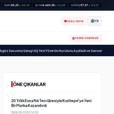
55,25
6.660,55
97,57
EURO
▲ %0,32
ALTIN
▲ %2,59
GÜMÜŞ
▲ %3,57
TR
CANLI YAYIN
TREND HABERLER
unma Sanayi AŞ Yeni Yönetim Kurulunu Açıkladı ve Savunma Sanayinde Kü
ÖNE ÇIKANLAR
20 Yıllık Esnaflık Tecrübesiyle Kızıltepe'ye Yeni
Bir Marka Kazandırdı
08.08.2026 14:00