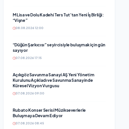
M Lisa ve Dolu Kadehi Ters Tut’tan Yeni İş Birliği:
“Vişne”
08.08.2026 12:00
“Düğün Şarkıcısı” seyircisiyle buluşmak için gün
sayıyor
07.08.2026 17:15
Açıkgöz Savunma Sanayi AŞ Yeni Yönetim
Kurulunu Açıkladı ve Savunma Sanayinde
Küresel Vizyon Vurgusu
07.08.2026 09:00
Rubato Konser Serisi Müzikseverlerle
Buluşmaya Devam Ediyor
07.08.2026 08:45