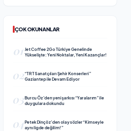
ÇOK OKUNANLAR
01
Jet Coffee 2Go Türkiye Genelinde
Yükselişte: Yeni Noktalar, Yeni Kazançlar!
02
“TRT Sanatçıları Şehir Konserleri”
Gaziantep ile Devam Ediyor
03
Burcu Öz’den yeni şarkısı “Yaralarım” ile
duygulara dokundu
04
Petek Dinçöz’den olay sözler “Kimseyle
aynı ligde değilim!”