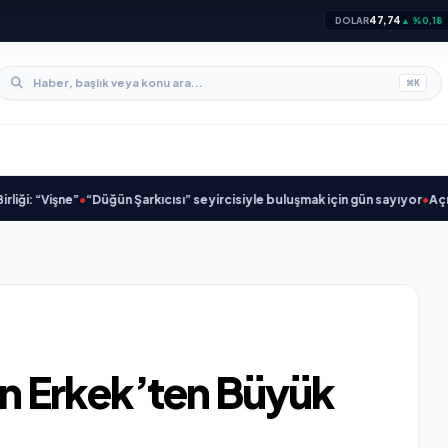
47,74
DOLAR
▲ %0,18
⌘
K
işne”
•
“Düğün Şarkıcısı” seyircisiyle buluşmak için gün sayıyor
•
Açıkgöz Sav
n Erkek’ten Büyük