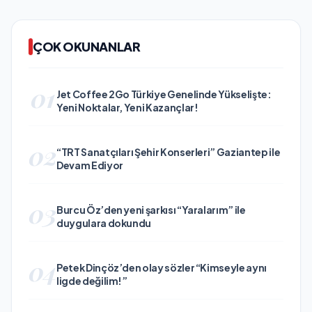
ÇOK OKUNANLAR
01
Jet Coffee 2Go Türkiye Genelinde Yükselişte:
Yeni Noktalar, Yeni Kazançlar!
02
“TRT Sanatçıları Şehir Konserleri” Gaziantep ile
Devam Ediyor
03
Burcu Öz’den yeni şarkısı “Yaralarım” ile
duygulara dokundu
04
Petek Dinçöz’den olay sözler “Kimseyle aynı
ligde değilim!”