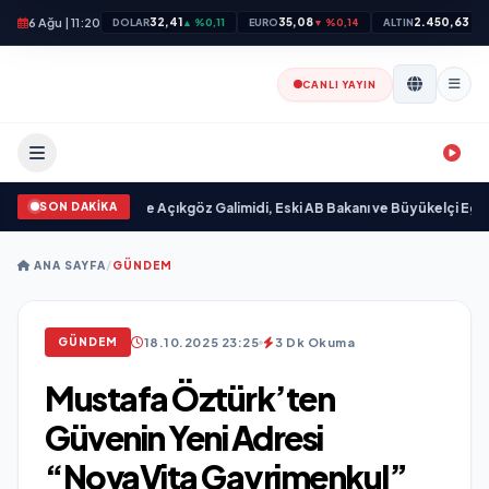
6 Ağu | 11:20
32,41
35,08
2.450,63
DOLAR
▲ %0,11
EURO
▼ %0,14
ALTIN
▲ 
CANLI YAYIN
SON DAKİKA
yımlandı
•
Ali Emre Açıkgöz Galimidi, Eski AB Bakanı ve Büyükelçi Egemen Bağı
ANA SAYFA
/
GÜNDEM
18.10.2025 23:25
3 Dk Okuma
GÜNDEM
Mustafa Öztürk’ten
Güvenin Yeni Adresi
“NovaVita Gayrimenkul”