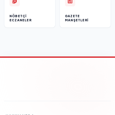
NÖBETÇI
GAZETE
ECZANELER
MANŞETLERI