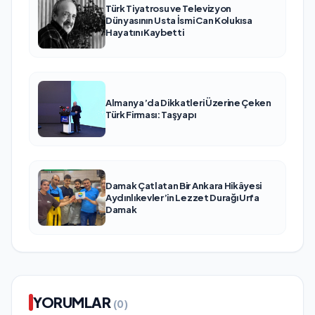
Türk Tiyatrosu ve Televizyon
Dünyasının Usta İsmi Can Kolukısa
Hayatını Kaybetti
Almanya’da Dikkatleri Üzerine Çeken
Türk Firması: Taşyapı
Damak Çatlatan Bir Ankara Hikâyesi
Aydınlıkevler’in Lezzet Durağı Urfa
Damak
YORUMLAR
(0)