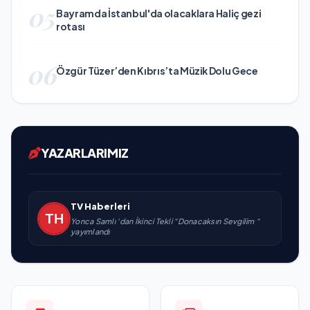
05
Bayramda İstanbul'da olacaklara Haliç gezi
rotası
06
Özgür Tüzer’den Kıbrıs’ta Müzik Dolu Gece
YAZARLARIMIZ
TV Haberleri
Yonca Samlı ‘dan İkinci Tekli “Donacaksın Sevgilim “
yayımlandı