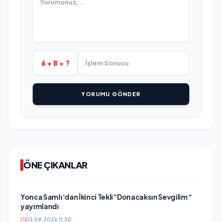
6 + 8 = ?
YORUMU GÖNDER
ÖNE ÇIKANLAR
Yonca Samlı ‘dan İkinci Tekli “Donacaksın Sevgilim “
yayımlandı
05.08.2026 11:30