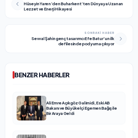
Hüseyin Yaren’den Buharkent’ten Dünyaya Uzanan
Lezzet ve Enerji Hikayesi
SONRAKİ HABER
Sevval Şahin genç tasarımcı Efe Batur’un ilk
defilesinde podyuma çıkıyor
BENZER HABERLER
Ali Emre Açıkgöz Galimidi, Eski AB
Bakanı ve Büyükelçi Egemen Bağış ile
Bir Araya Geldi