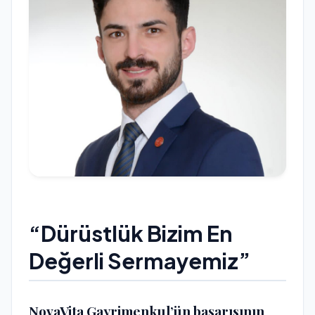
“Dürüstlük Bizim En
Değerli Sermayemiz”
NovaVita Gayrimenkul’ün başarısının