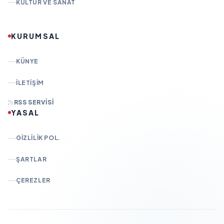
KÜLTÜR VE SANAT
KURUMSAL
KÜNYE
İLETIŞIM
RSS SERVISI
YASAL
GIZLILIK POL.
ŞARTLAR
ÇEREZLER