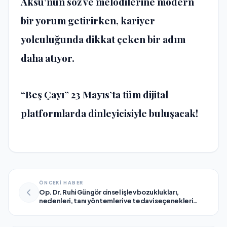
Aksu’nun söz ve melodilerine modern
bir yorum getirirken, kariyer
yolculuğunda dikkat çeken bir adım
daha atıyor.
“Beş Çayı” 23 Mayıs’ta tüm dijital
platformlarda dinleyicisiyle buluşacak!
ÖNCEKİ HABER
Op. Dr. Ruhi Güngör cinsel işlev bozuklukları,
nedenleri, tanı yöntemleri ve tedavi seçenekleri
hakkında önemli açıklamalarda bulundu