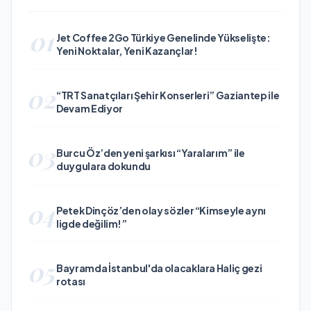
01
Jet Coffee 2Go Türkiye Genelinde Yükselişte:
Yeni Noktalar, Yeni Kazançlar!
02
“TRT Sanatçıları Şehir Konserleri” Gaziantep ile
Devam Ediyor
03
Burcu Öz’den yeni şarkısı “Yaralarım” ile
duygulara dokundu
04
Petek Dinçöz’den olay sözler “Kimseyle aynı
ligde değilim!”
05
Bayramda İstanbul'da olacaklara Haliç gezi
rotası