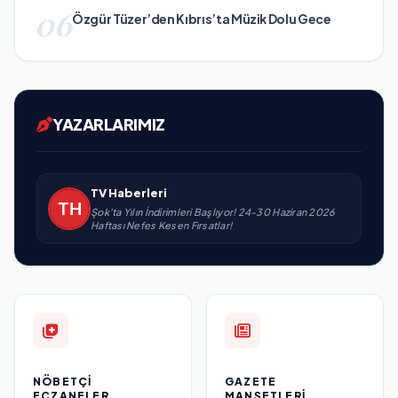
06
Özgür Tüzer’den Kıbrıs’ta Müzik Dolu Gece
YAZARLARIMIZ
TV Haberleri
Şok'ta Yılın İndirimleri Başlıyor! 24-30 Haziran 2026
Haftası Nefes Kesen Fırsatlar!
NÖBETÇI
GAZETE
ECZANELER
MANŞETLERI