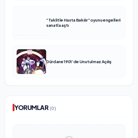
“Taklitle Hasta Bakılır” oyunu engelleri
sanatla aştı
Dürdane 1901’de Unutulmaz Açılış
YORUMLAR
(0)