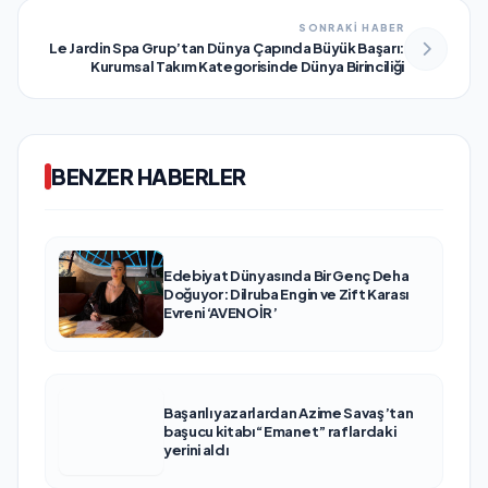
SONRAKİ HABER
Le Jardin Spa Grup’tan Dünya Çapında Büyük Başarı:
Kurumsal Takım Kategorisinde Dünya Birinciliği
BENZER HABERLER
Edebiyat Dünyasında Bir Genç Deha
Doğuyor: Dilruba Engin ve Zift Karası
Evreni ‘AVENOİR’
Başarılı yazarlardan Azime Savaş’tan
başucu kitabı “Emanet” raflardaki
yerini aldı