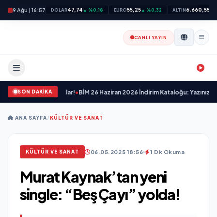
9 Ağu | 16:57
47,74
55,25
6.660,55
DOLAR
▲ %0,18
EURO
▲ %0,32
ALTIN
▲ 
CANLI YAYIN
SON DAKİKA
Nefes Kesen Fırsatlar!
•
BİM 26 Haziran 2026 İndirim Kataloğu: Yazınızı Renklend
ANA SAYFA
/
KÜLTÜR VE SANAT
06.05.2025 18:56
1 Dk Okuma
KÜLTÜR VE SANAT
Murat Kaynak’tan yeni
single: “Beş Çayı” yolda!