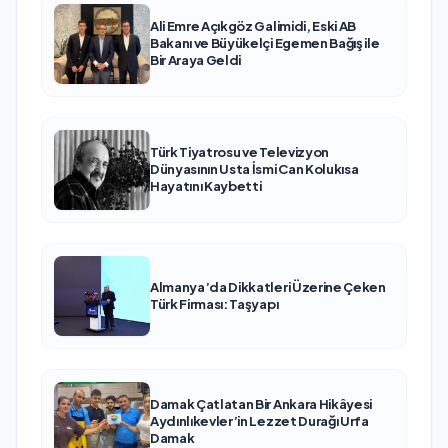
Ali Emre Açıkgöz Galimidi, Eski AB
Bakanı ve Büyükelçi Egemen Bağış ile
Bir Araya Geldi
Türk Tiyatrosu ve Televizyon
Dünyasının Usta İsmi Can Kolukısa
Hayatını Kaybetti
Almanya’da Dikkatleri Üzerine Çeken
Türk Firması: Taşyapı
Damak Çatlatan Bir Ankara Hikâyesi
Aydınlıkevler’in Lezzet Durağı Urfa
Damak