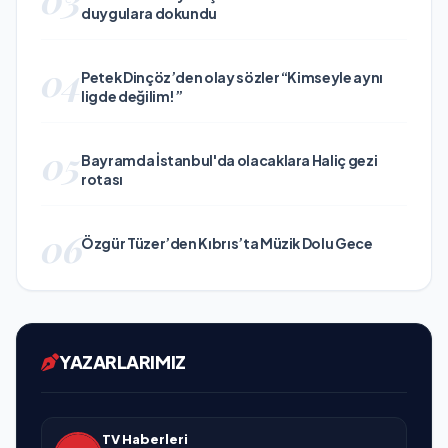
duygulara dokundu
04
Petek Dinçöz’den olay sözler “Kimseyle aynı
ligde değilim!”
05
Bayramda İstanbul'da olacaklara Haliç gezi
rotası
06
Özgür Tüzer’den Kıbrıs’ta Müzik Dolu Gece
YAZARLARIMIZ
TV Haberleri