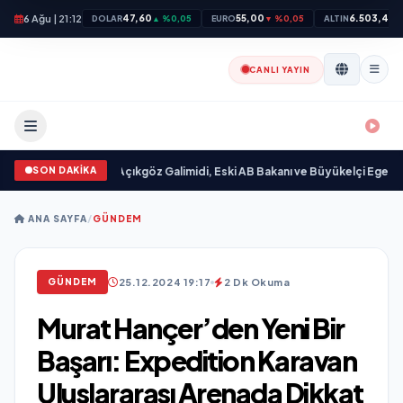
6 Ağu | 21:12
47,60
55,00
6.503,46
DOLAR
▲ %0,05
EURO
▼ %0,05
ALTIN
▲
CANLI YAYIN
SON DAKİKA
mlandı
•
Ali Emre Açıkgöz Galimidi, Eski AB Bakanı ve Büyükelçi Egemen Bağış 
ANA SAYFA
/
GÜNDEM
25.12.2024 19:17
2 Dk Okuma
GÜNDEM
Murat Hançer’den Yeni Bir
Başarı: Expedition Karavan
Uluslararası Arenada Dikkat