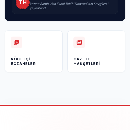
Yonca Samlı ‘dan İkinci Tekli “Donacaksın Sevgilim “
yayımlandı
NÖBETÇI
GAZETE
ECZANELER
MANŞETLERI