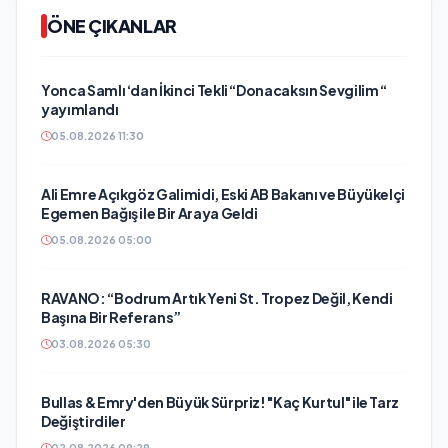
ÖNE ÇIKANLAR
Yonca Samlı ‘dan İkinci Tekli “Donacaksın Sevgilim “
yayımlandı
05.08.2026 11:30
Ali Emre Açıkgöz Galimidi, Eski AB Bakanı ve Büyükelçi
Egemen Bağış ile Bir Araya Geldi
05.08.2026 05:00
RAVANO: “Bodrum Artık Yeni St. Tropez Değil, Kendi
Başına Bir Referans”
03.08.2026 05:30
Bullas & Emry'den Büyük Sürpriz! "Kaç Kurtul" ile Tarz
Değiştirdiler
02.08.2026 09:29