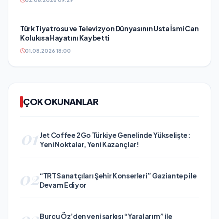
Türk Tiyatrosu ve Televizyon Dünyasının Usta İsmi Can
Kolukısa Hayatını Kaybetti
01.08.2026 18:00
ÇOK OKUNANLAR
01
Jet Coffee 2Go Türkiye Genelinde Yükselişte:
Yeni Noktalar, Yeni Kazançlar!
02
“TRT Sanatçıları Şehir Konserleri” Gaziantep ile
Devam Ediyor
03
Burcu Öz’den yeni şarkısı “Yaralarım” ile