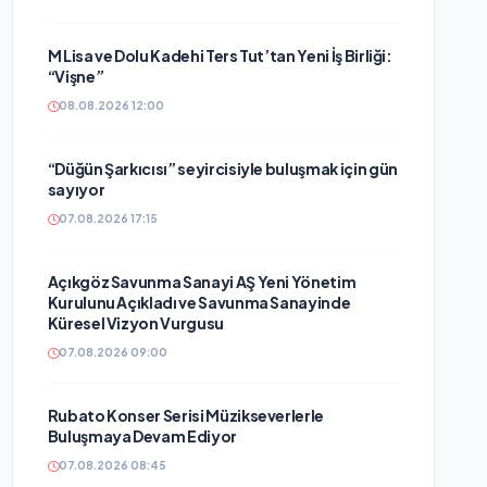
M Lisa ve Dolu Kadehi Ters Tut’tan Yeni İş Birliği:
“Vişne”
08.08.2026 12:00
“Düğün Şarkıcısı” seyircisiyle buluşmak için gün
sayıyor
07.08.2026 17:15
Açıkgöz Savunma Sanayi AŞ Yeni Yönetim
Kurulunu Açıkladı ve Savunma Sanayinde
Küresel Vizyon Vurgusu
07.08.2026 09:00
Rubato Konser Serisi Müzikseverlerle
Buluşmaya Devam Ediyor
07.08.2026 08:45