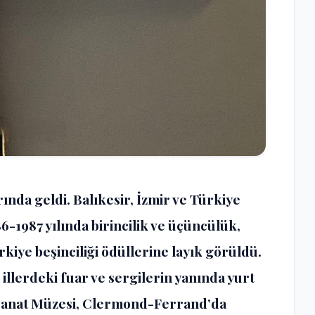
arında geldi. Balıkesir, İzmir ve Türkiye
-1987 yılında birincilik ve üçüncülük,
rkiye beşinciliği ödüllerine layık görüldü.
i illerdeki fuar ve sergilerin yanında yurt
 Sanat Müzesi, Clermond-Ferrand’da