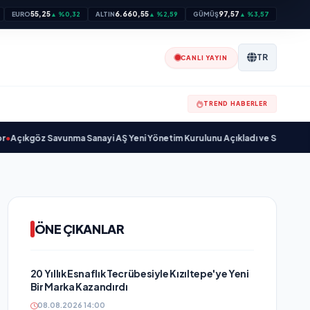
55,25
6.660,55
97,57
EURO
▲ %0,32
ALTIN
▲ %2,59
GÜMÜŞ
▲ %3,57
TR
CANLI YAYIN
TREND HABERLER
z Savunma Sanayi AŞ Yeni Yönetim Kurulunu Açıkladı ve Savunma Sanayin
ÖNE ÇIKANLAR
20 Yıllık Esnaflık Tecrübesiyle Kızıltepe'ye Yeni
Bir Marka Kazandırdı
08.08.2026 14:00