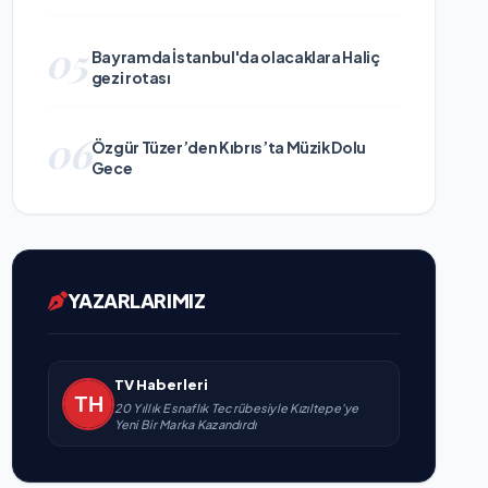
05
Bayramda İstanbul'da olacaklara Haliç
gezi rotası
06
Özgür Tüzer’den Kıbrıs’ta Müzik Dolu
Gece
YAZARLARIMIZ
TV Haberleri
20 Yıllık Esnaflık Tecrübesiyle Kızıltepe'ye
Yeni Bir Marka Kazandırdı