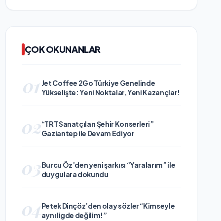
ÇOK OKUNANLAR
01
Jet Coffee 2Go Türkiye Genelinde
Yükselişte: Yeni Noktalar, Yeni Kazançlar!
02
“TRT Sanatçıları Şehir Konserleri”
Gaziantep ile Devam Ediyor
03
Burcu Öz’den yeni şarkısı “Yaralarım” ile
duygulara dokundu
04
Petek Dinçöz’den olay sözler “Kimseyle
aynı ligde değilim!”