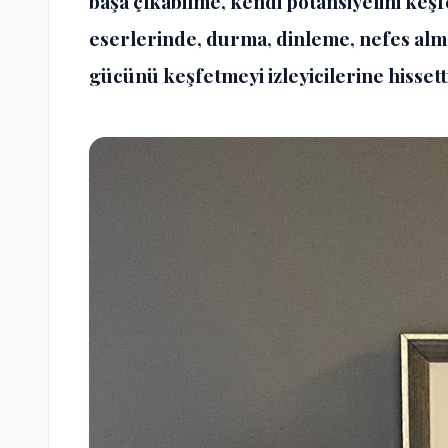
başa çıkabilme, kendi potansiyelini keş
eserlerinde, durma, dinleme, nefes alm
gücünü keşfetmeyi izleyicilerine hisset