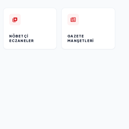
NÖBETÇI
GAZETE
ECZANELER
MANŞETLERI