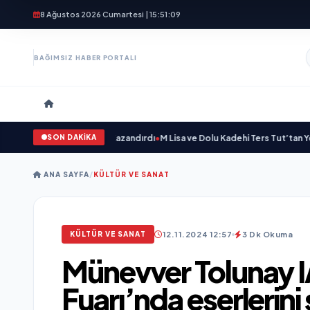
8 Ağustos 2026 Cumartesi | 15:51:11
BAĞIMSIZ HABER PORTALI
SON DAKİKA
'ye Yeni Bir Marka Kazandırdı
•
M Lisa ve Dolu Kadehi Ters Tut’tan Yeni İş Birli
ANA SAYFA
/
KÜLTÜR VE SANAT
12.11.2024 12:57
3 Dk Okuma
KÜLTÜR VE SANAT
Münevver Tolunay I
Fuarı’nda eserlerini