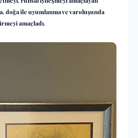
fetmeyi, ruhsal iyileşmeyi amaçlayan
a, doğa ile uyumlanma ve varoluşunda
tirmeyi amaçladı.