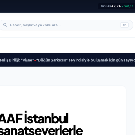
47,74
DOLAR
▲ %0,18
⌘
K
ği: “Vişne”
•
“Düğün Şarkıcısı” seyircisiyle buluşmak için gün sayıyor
•
Açıkgö
AAF İstanbul
 sanatseverlerle