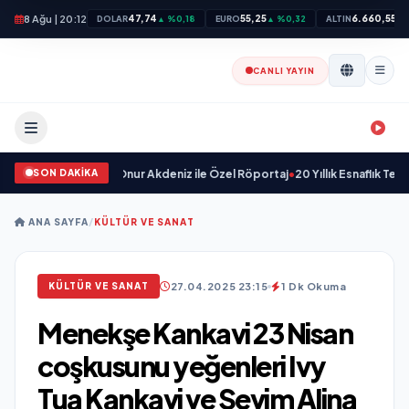
8 Ağu | 20:12
47,74
55,25
6.660,55
DOLAR
▲ %0,18
EURO
▲ %0,32
ALTIN
▲ 
CANLI YAYIN
SON DAKİKA
örün Geleceği: Onur Akdeniz ile Özel Röportaj
•
20 Yıllık Esnaflık Tecrübesi
ANA SAYFA
/
KÜLTÜR VE SANAT
27.04.2025 23:15
1 Dk Okuma
KÜLTÜR VE SANAT
Menekşe Kankavi 23 Nisan
coşkusunu yeğenleri Ivy
Tua Kankavi ve Sevim Alina