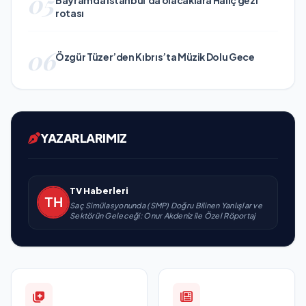
05
rotası
06
Özgür Tüzer’den Kıbrıs’ta Müzik Dolu Gece
YAZARLARIMIZ
TV Haberleri
Saç Simülasyonunda (SMP) Doğru Bilinen Yanlışlar ve
Sektörün Geleceği: Onur Akdeniz ile Özel Röportaj