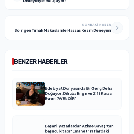
Dinleyiciyle Buluşuyor!
SONRAKİ HABER
Solingen Tırnak Makasları ile Hassas Kesim Deneyimi
BENZER HABERLER
Edebiyat Dünyasında Bir Genç Deha
Doğuyor: Dilruba Engin ve Zift Karası
Evreni ‘AVENOİR’
Başarılı yazarlardan Azime Savaş’tan
başucu kitabı “Emanet” raflardaki