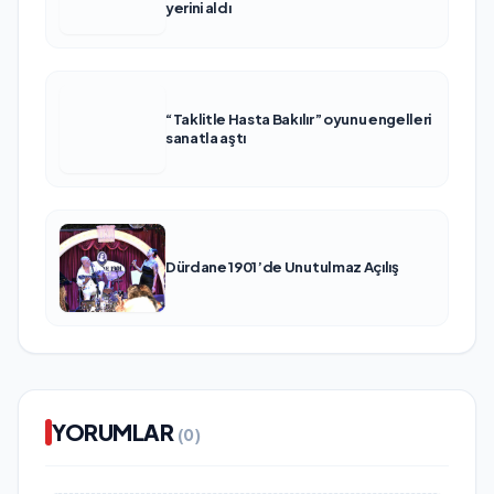
yerini aldı
“Taklitle Hasta Bakılır” oyunu engelleri
sanatla aştı
Dürdane 1901’de Unutulmaz Açılış
YORUMLAR
(0)