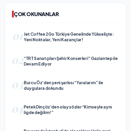
ÇOK OKUNANLAR
01
Jet Coffee 2Go Türkiye Genelinde Yükselişte:
Yeni Noktalar, Yeni Kazançlar!
02
“TRT Sanatçıları Şehir Konserleri” Gaziantep ile
Devam Ediyor
03
Burcu Öz’den yeni şarkısı “Yaralarım” ile
duygulara dokundu
04
Petek Dinçöz’den olay sözler “Kimseyle aynı
ligde değilim!”
Bayramda İstanbul'da olacaklara Haliç gezi