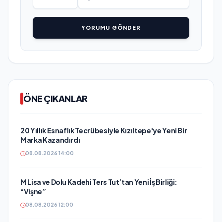
YORUMU GÖNDER
ÖNE ÇIKANLAR
20 Yıllık Esnaflık Tecrübesiyle Kızıltepe'ye Yeni Bir
Marka Kazandırdı
08.08.2026 14:00
M Lisa ve Dolu Kadehi Ters Tut’tan Yeni İş Birliği:
“Vişne”
08.08.2026 12:00