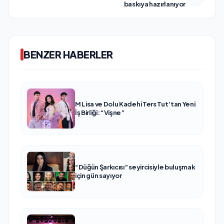
baskıya hazırlanıyor
BENZER HABERLER
M Lisa ve Dolu Kadehi Ters Tut’tan Yeni
İş Birliği: “Vişne”
“Düğün Şarkıcısı” seyircisiyle buluşmak
için gün sayıyor