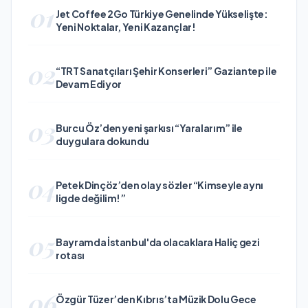
01
Jet Coffee 2Go Türkiye Genelinde Yükselişte:
Yeni Noktalar, Yeni Kazançlar!
02
“TRT Sanatçıları Şehir Konserleri” Gaziantep ile
Devam Ediyor
03
Burcu Öz’den yeni şarkısı “Yaralarım” ile
duygulara dokundu
04
Petek Dinçöz’den olay sözler “Kimseyle aynı
ligde değilim!”
05
Bayramda İstanbul'da olacaklara Haliç gezi
rotası
06
Özgür Tüzer’den Kıbrıs’ta Müzik Dolu Gece