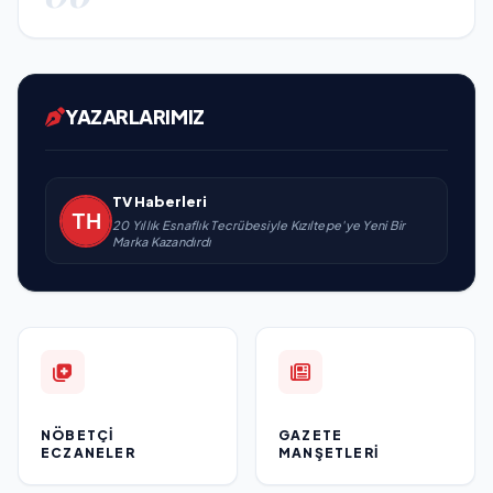
YAZARLARIMIZ
TV Haberleri
20 Yıllık Esnaflık Tecrübesiyle Kızıltepe'ye Yeni Bir
Marka Kazandırdı
NÖBETÇI
GAZETE
ECZANELER
MANŞETLERI