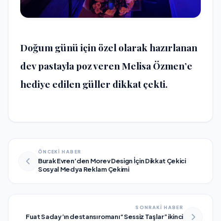
Doğum günü için özel olarak hazırlanan
dev pastayla poz veren Melisa Özmen’e
hediye edilen güller dikkat çekti.
ÖNCEKİ HABER
Burak Evren’den Morev Design İçin Dikkat Çekici
Sosyal Medya Reklam Çekimi
SONRAKİ HABER
Fuat Saday’ın destansı romanı “Sessiz Taşlar” ikinci