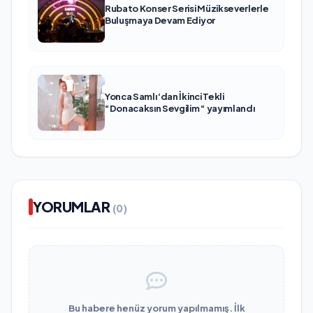
Rubato Konser Serisi Müzikseverlerle
Buluşmaya Devam Ediyor
Yonca Samlı ‘dan İkinci Tekli
“Donacaksın Sevgilim “ yayımlandı
YORUMLAR
(0)
Bu habere henüz yorum yapılmamış. İlk