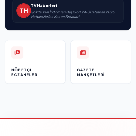
TV Haberleri
Şok'ta Yılın İndirimleri Başlıyor! 24-30 Haziran 2026
Haftası Nefes Kesen Fırsatlar!
NÖBETÇI
GAZETE
ECZANELER
MANŞETLERI