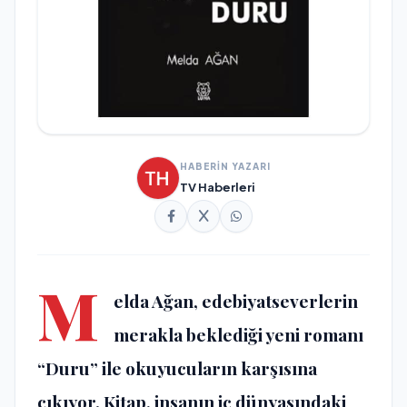
HABERİN YAZARI
TV Haberleri
M
elda Ağan, edebiyatseverlerin
merakla beklediği yeni romanı
“Duru” ile okuyucuların karşısına
çıkıyor. Kitap, insanın iç dünyasındaki