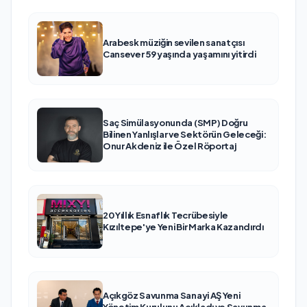
Arabesk müziğin sevilen sanatçısı
Cansever 59 yaşında yaşamını yitirdi
Saç Simülasyonunda (SMP) Doğru
Bilinen Yanlışlar ve Sektörün Geleceği:
Onur Akdeniz ile Özel Röportaj
20 Yıllık Esnaflık Tecrübesiyle
Kızıltepe'ye Yeni Bir Marka Kazandırdı
Açıkgöz Savunma Sanayi AŞ Yeni