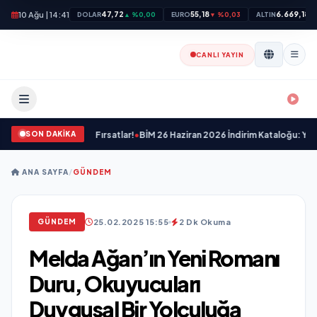
10 Ağu | 14:41
47,72
55,18
6.669,18
DOLAR
▲ %0,00
EURO
▼ %0,03
ALTIN
▲
CANLI YAYIN
SON DAKİKA
tası Nefes Kesen Fırsatlar!
•
BİM 26 Haziran 2026 İndirim Kataloğu: Yazınızı Ren
ANA SAYFA
/
GÜNDEM
25.02.2025 15:55
2 Dk Okuma
GÜNDEM
Melda Ağan’ın Yeni Romanı
Duru, Okuyucuları
Duygusal Bir Yolculuğa