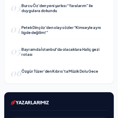
03
Burcu Öz’den yeni şarkısı “Yaralarım” ile
duygulara dokundu
04
Petek Dinçöz’den olay sözler “Kimseyle aynı
ligde değilim!”
05
Bayramda İstanbul'da olacaklara Haliç gezi
rotası
06
Özgür Tüzer’den Kıbrıs’ta Müzik Dolu Gece
YAZARLARIMIZ