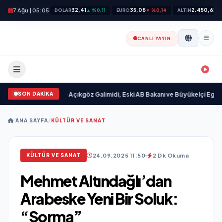
7 Ağu | 05:05
32,41
35,08
2.450,63
DOLAR
▲ %0,11
EURO
▼ %0,14
ALTIN
▲
CANLI YAYIN
SON DAKİKA
ayımlandı
•
Ali Emre Açıkgöz Galimidi, Eski AB Bakanı ve Büyükelçi Egemen Ba
ANA SAYFA
/
KÜLTÜR VE SANAT
24.09.2025 11:50
2 Dk Okuma
KÜLTÜR VE SANAT
Mehmet Altındağlı’dan
Arabeske Yeni Bir Soluk:
“Sorma”