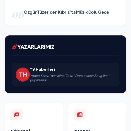
06
Özgür Tüzer’den Kıbrıs’ta Müzik Dolu Gece
YAZARLARIMIZ
TV Haberleri
Yonca Samlı ‘dan İkinci Tekli “Donacaksın Sevgilim “
yayımlandı