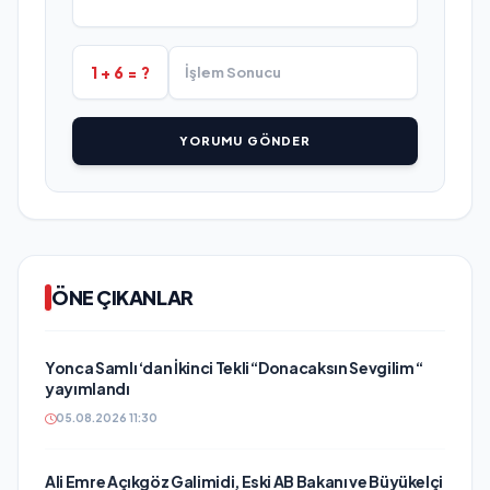
1 + 6 = ?
YORUMU GÖNDER
ÖNE ÇIKANLAR
Yonca Samlı ‘dan İkinci Tekli “Donacaksın Sevgilim “
yayımlandı
05.08.2026 11:30
Ali Emre Açıkgöz Galimidi, Eski AB Bakanı ve Büyükelçi