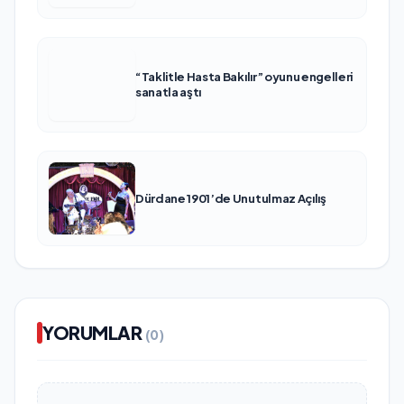
“Taklitle Hasta Bakılır” oyunu engelleri
sanatla aştı
Dürdane 1901’de Unutulmaz Açılış
YORUMLAR
(0)