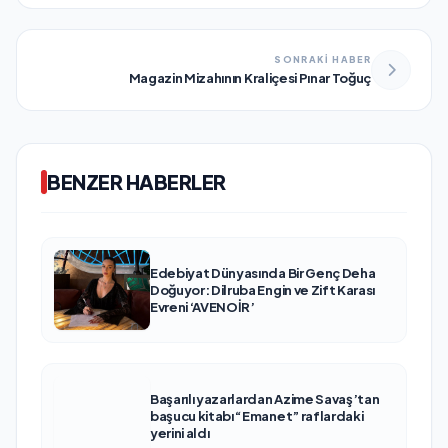
SONRAKİ HABER
Magazin Mizahının Kraliçesi Pınar Toğuç
BENZER HABERLER
Edebiyat Dünyasında Bir Genç Deha
Doğuyor: Dilruba Engin ve Zift Karası
Evreni ‘AVENOİR’
Başarılı yazarlardan Azime Savaş’tan
başucu kitabı “Emanet” raflardaki
yerini aldı