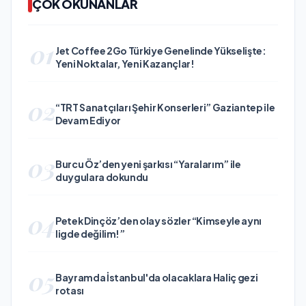
ÇOK OKUNANLAR
01
Jet Coffee 2Go Türkiye Genelinde Yükselişte:
Yeni Noktalar, Yeni Kazançlar!
02
“TRT Sanatçıları Şehir Konserleri” Gaziantep ile
Devam Ediyor
03
Burcu Öz’den yeni şarkısı “Yaralarım” ile
duygulara dokundu
04
Petek Dinçöz’den olay sözler “Kimseyle aynı
ligde değilim!”
05
Bayramda İstanbul'da olacaklara Haliç gezi
rotası