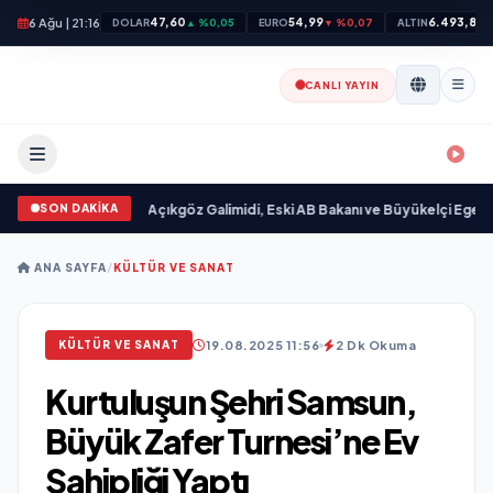
6 Ağu | 21:16
47,60
54,99
6.493,89
DOLAR
▲ %0,05
EURO
▼ %0,07
ALTIN
▼
CANLI YAYIN
SON DAKİKA
ımlandı
•
Ali Emre Açıkgöz Galimidi, Eski AB Bakanı ve Büyükelçi Egemen Bağı
ANA SAYFA
/
KÜLTÜR VE SANAT
19.08.2025 11:56
2 Dk Okuma
KÜLTÜR VE SANAT
Kurtuluşun Şehri Samsun,
Büyük Zafer Turnesi’ne Ev
Sahipliği Yaptı