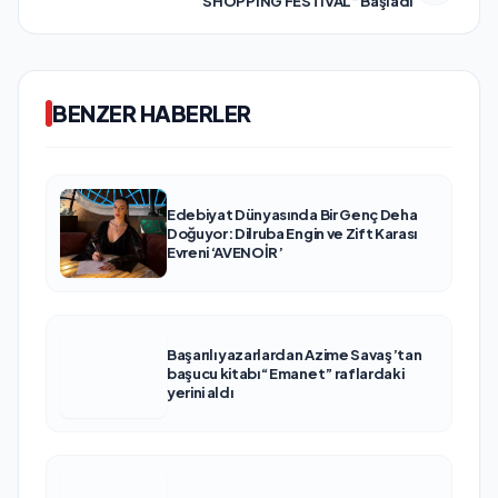
SHOPPING FESTİVAL” Başladı
BENZER HABERLER
Edebiyat Dünyasında Bir Genç Deha
Doğuyor: Dilruba Engin ve Zift Karası
Evreni ‘AVENOİR’
Başarılı yazarlardan Azime Savaş’tan
başucu kitabı “Emanet” raflardaki
yerini aldı