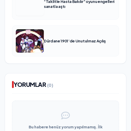
“Taklitle Hasta Bakılır” oyunu engelleri
sanatla aştı
Dürdane 1901’de Unutulmaz Açılış
YORUMLAR
(0)
Bu habere henüz yorum yapılmamış. İlk