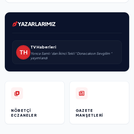
YAZARLARIMIZ
TV Haberleri
Yonca Samlı ‘dan İkinci Tekli “Donacaksın Sevgilim “
yayımlandı
NÖBETÇI
GAZETE
ECZANELER
MANŞETLERI