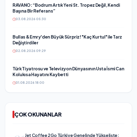
RAVANO: “Bodrum Artık Yeni St. Tropez Değil, Kendi
Başına Bir Referans”
03.08.2026 05:30
Bullas & Emry'den Büyük Sürpriz! "Kaç Kurtul" ile Tarz
Değiştirdiler
02.08.2026 09:29
Türk Tiyatrosu ve Televizyon Dünyasının Usta İsmi Can
Kolukısa Hayatını Kaybetti
01.08.2026 18:00
ÇOK OKUNANLAR
01
Jet Coffee 2Go Türkiye Genelinde Yükselişte: