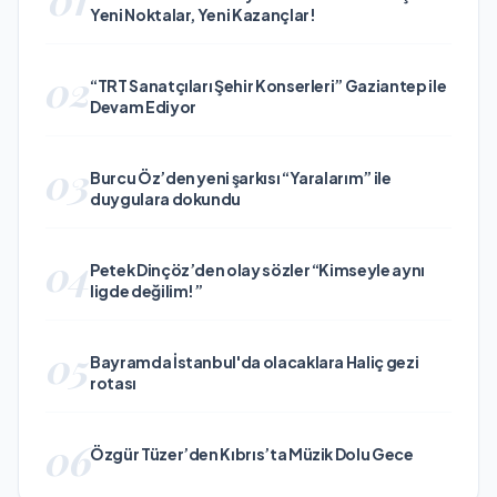
Yeni Noktalar, Yeni Kazançlar!
02
“TRT Sanatçıları Şehir Konserleri” Gaziantep ile
Devam Ediyor
03
Burcu Öz’den yeni şarkısı “Yaralarım” ile
duygulara dokundu
04
Petek Dinçöz’den olay sözler “Kimseyle aynı
ligde değilim!”
05
Bayramda İstanbul'da olacaklara Haliç gezi
rotası
06
Özgür Tüzer’den Kıbrıs’ta Müzik Dolu Gece