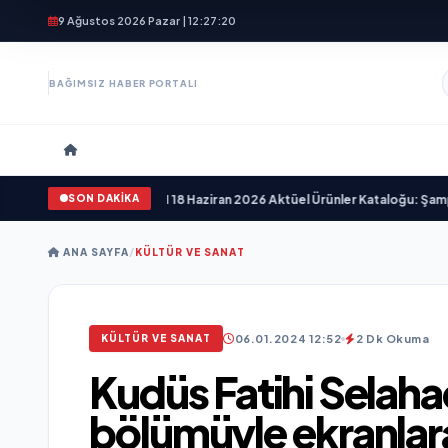
9 Ağustos 2026 Pazar | 12:27:22
BAĞIMSIZ HABER PORTALI
SON DAKİKA
 Sizi Bekliyor!
•
A101 18 Haziran 2026 Aktüel Ürünler Kataloğu: Şampiyonlar İçi
ANA SAYFA
/
KÜLTÜR VE SANAT
06.01.2024 12:52
2 Dk Okuma
KÜLTÜR VE SANAT
Kudüs Fatihi Selaha
bölümüyle ekranlar