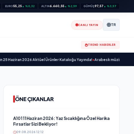
55,25
6.660,55
97,57
EURO
▲ %0,32
ALTIN
▲ %2,59
GÜMÜŞ
▲ %3,57
TR
CANLI YAYIN
TREND HABERLER
ziran 2026 Aktüel Ürünler Kataloğu Yayında!
•
Arabesk müziğin sevilen sanatç
ÖNE ÇIKANLAR
A101 11 Haziran 2026: Yaz Sıcaklığına Özel Harika
Fırsatlar Sizi Bekliyor!
09.08.2026 12:12