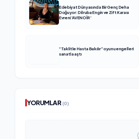
Edebiyat Dünyasında Bir Genç Deha
Doğuyor: Dilruba Engin ve Zift Karası
Evreni ‘AVENOİR’
“Taklitle Hasta Bakılır” oyunu engelleri
sanatla aştı
YORUMLAR
(0)