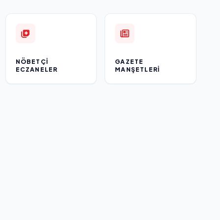
NÖBETÇI
GAZETE
ECZANELER
MANŞETLERI