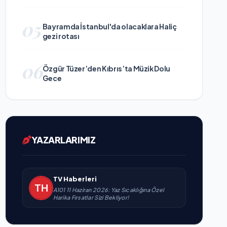
05
Bayramda İstanbul'da olacaklara Haliç
gezi rotası
06
Özgür Tüzer’den Kıbrıs’ta Müzik Dolu
Gece
YAZARLARIMIZ
TV Haberleri
A101 11 Haziran 2026: Yaz Sıcaklığına Özel
Harika Fırsatlar Sizi Bekliyor!