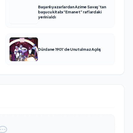
Başarılı yazarlardan Azime Savaş’tan
başucu kitabı “Emanet” raflardaki
yerini aldı
Dürdane 1901’de Unutulmaz Açılış