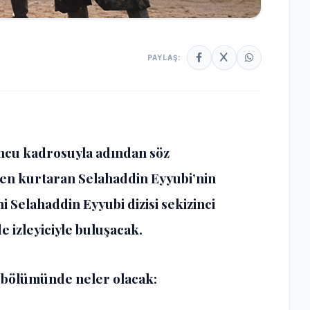
PAYLAŞ:
yuncu kadrosuyla adından söz
den kurtaran Selahaddin Eyyubi’nin
i Selahaddin Eyyubi dizisi sekizinci
 izleyiciyle buluşacak.
i bölümünde neler olacak: