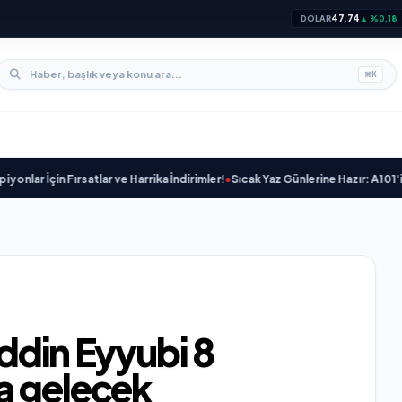
47,74
DOLAR
▲ %0,18
⌘
K
n Fırsatlar ve Harrika İndirimler!
•
Sıcak Yaz Günlerine Hazır: A101'in 25 Ha
ddin Eyyubi 8
a gelecek