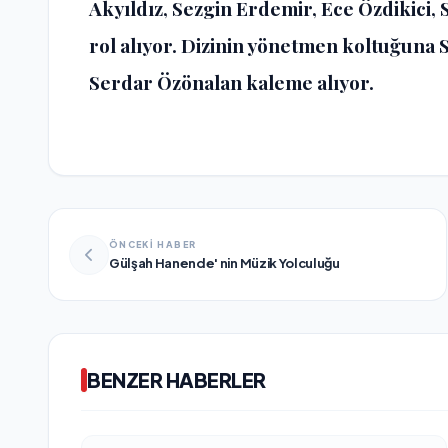
Akyıldız, Sezgin Erdemir, Ece Özdikici, S
rol alıyor. Dizinin yönetmen koltuğuna 
Serdar Özönalan kaleme alıyor.
ÖNCEKİ HABER
Gülşah Hanende' nin Müzik Yolculuğu
BENZER HABERLER