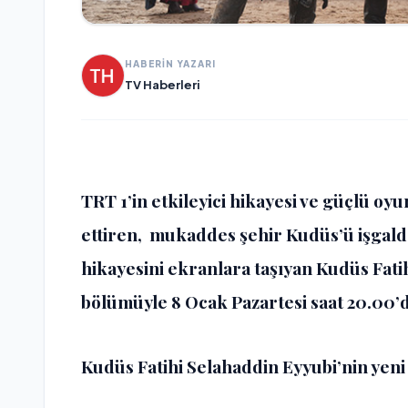
HABERİN YAZARI
TV Haberleri
TRT 1’in etkileyici hikayesi ve güçlü o
ettiren, mukaddes şehir Kudüs’ü işgal
hikayesini ekranlara taşıyan Kudüs Fatih
bölümüyle 8 Ocak Pazartesi saat 20.00’de
Kudüs Fatihi Selahaddin Eyyubi’nin yen