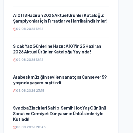
A101 18 Haziran 2026 Aktüel Ürünler Kataloğu:
Şampiyonlar İçin Fırsatlar ve Harrika İndirimler!
09.08.2026 12:12
Sıcak Yaz Günlerine Hazır: A101'in 25 Haziran
2026 Aktüel Ürünler Kataloğu Yayında!
09.08.2026 12:12
Arabesk müziğin sevilen sanatçısı Cansever 59
yaşında yaşamını yitirdi
08.08.2026 23:15
Svadba Zincirleri Sahibi Semih Hot Yaş Gününü
Sanat ve Cemiyet Dünyasının Ünlü İsimleriyle
Kutladı!
08.08.2026 20:45