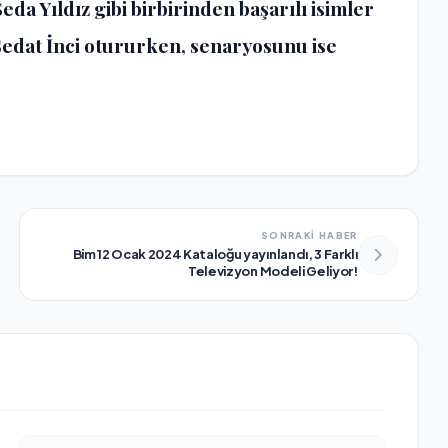
eda Yıldız gibi birbirinden başarılı isimler
Sedat İnci otururken, senaryosunu ise
SONRAKİ HABER
Bim 12 Ocak 2024 Kataloğu yayınlandı, 3 Farklı
Televizyon Modeli Geliyor!