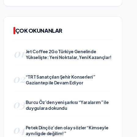
ÇOK OKUNANLAR
01
Jet Coffee 2Go Türkiye Genelinde
Yükselişte: Yeni Noktalar, Yeni Kazançlar!
02
“TRT Sanatçıları Şehir Konserleri”
Gaziantep ile Devam Ediyor
03
Burcu Öz’den yeni şarkısı “Yaralarım” ile
duygulara dokundu
04
Petek Dinçöz’den olay sözler “Kimseyle
aynı ligde değilim!”