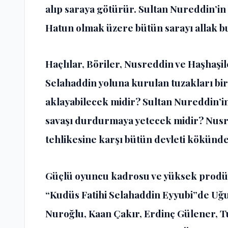
alıp saraya götürür. Sultan Nureddin’in 
Hatun olmak üzere bütün sarayı allak bu
Haçlılar, Böriler, Nusreddin ve Haşhaşile
Selahaddin yoluna kurulan tuzakları bir
aklayabilecek midir? Sultan Nureddin’in 
savaşı durdurmaya yetecek midir? Nusr
tehlikesine karşı bütün devleti kökünde
Güçlü oyuncu kadrosu ve yüksek prodüksi
“Kudüs Fatihi Selahaddin Eyyubi”de Uğu
Nuroğlu, Kaan Çakır, Erdinç Gülener, 