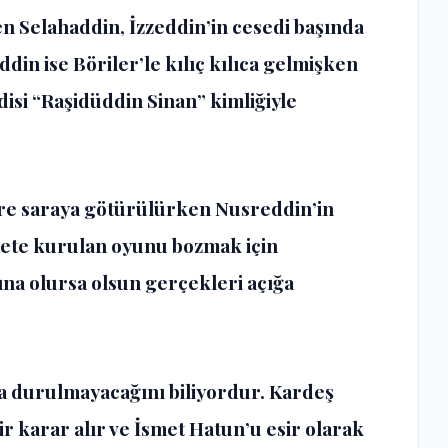
n Selahaddin, İzzeddin’in cesedi başında
in ise Böriler’le kılıç kılıca gelmişken
isi “Raşidüddin Sinan” kimliğiyle
re saraya götürülürken Nusreddin’in
lete kurulan oyunu bozmak için
na olursa olsun gerçekleri açığa
la durulmayacağını biliyordur. Kardeş
 karar alır ve İsmet Hatun’u esir olarak