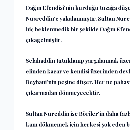
Dağın Efendisi’nin kurduğu tuzağa düşe
Nusreddin’e yakalanmıştır. Sultan Nuredd
hiç beklenmedik bir şekilde Dağın Efend
çıkagelmiştir.
Selahaddin tutuklanıp yargılanmak üze
elinden kaçar ve kendisi üzerinden dev
Reyhani’nin peşine düşer. Her ne pahası
çıkarmadan dönmeyecektir.
Sultan Nureddin ise Böriler’in daha faz
kanı dökmemek için herkesi şok eden bir