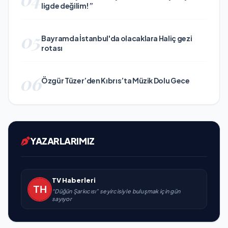
ligde değilim!”
05
Bayramda İstanbul'da olacaklara Haliç gezi
rotası
06
Özgür Tüzer’den Kıbrıs’ta Müzik Dolu Gece
YAZARLARIMIZ
TV Haberleri
“Düğün Şarkıcısı” seyircisiyle buluşmak için gün
sayıyor