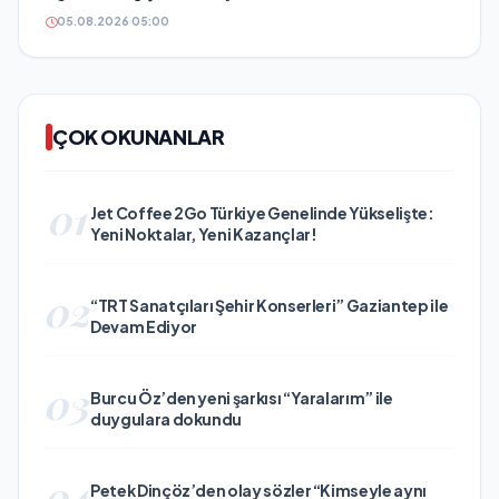
05.08.2026 05:00
ÇOK OKUNANLAR
01
Jet Coffee 2Go Türkiye Genelinde Yükselişte:
Yeni Noktalar, Yeni Kazançlar!
02
“TRT Sanatçıları Şehir Konserleri” Gaziantep ile
Devam Ediyor
03
Burcu Öz’den yeni şarkısı “Yaralarım” ile
duygulara dokundu
04
Petek Dinçöz’den olay sözler “Kimseyle aynı