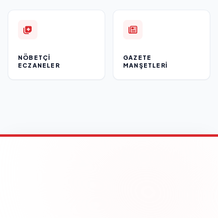
NÖBETÇI
GAZETE
ECZANELER
MANŞETLERI