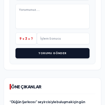
9 + 3 = ?
YORUMU GÖNDER
ÖNE ÇIKANLAR
“Düğün Şarkıcısı” seyircisiyle buluşmak için gün