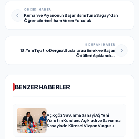
ÖNCEKİ HABER
Keman ve Piyanonun Başarlı İsmi Tuna Sagay’dan
Öğrencilerine İlham Veren Yolculuk
SONRAKİ HABER
13.Yeni Tiyatro Dergisi Uluslararası Emek ve Başarı
Ödülleri Açıklandı….
BENZER HABERLER
Açıkgöz Savunma Sanayi AŞ Yeni
Yönetim Kurulunu Açıkladı ve Savunma
Sanayinde Küresel Vizyon Vurgusu