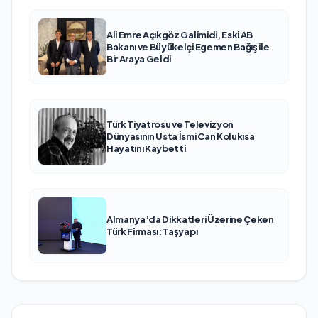
Ali Emre Açıkgöz Galimidi, Eski AB
Bakanı ve Büyükelçi Egemen Bağış ile
Bir Araya Geldi
Türk Tiyatrosu ve Televizyon
Dünyasının Usta İsmi Can Kolukısa
Hayatını Kaybetti
Almanya’da Dikkatleri Üzerine Çeken
Türk Firması: Taşyapı