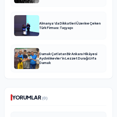
Almanya’da Dikkatleri Üzerine Çeken
Türk Firması: Taşyapı
Damak Çatlatan Bir Ankara Hikâyesi
Aydınlıkevler’in Lezzet Durağı Urfa
Damak
YORUMLAR
(0)