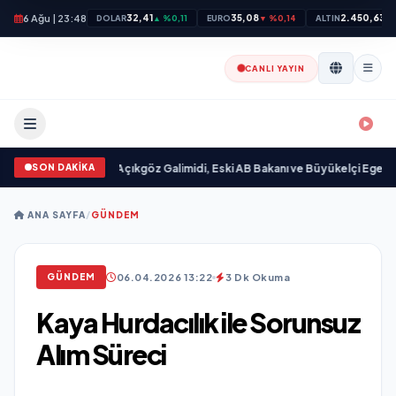
6 Ağu | 23:48
32,41
35,08
2.450,63
DOLAR
▲ %0,11
EURO
▼ %0,14
ALTIN
▲
CANLI YAYIN
SON DAKİKA
yımlandı
•
Ali Emre Açıkgöz Galimidi, Eski AB Bakanı ve Büyükelçi Egemen Bağı
ANA SAYFA
/
GÜNDEM
06.04.2026 13:22
3 Dk Okuma
GÜNDEM
Kaya Hurdacılık ile Sorunsuz
Alım Süreci