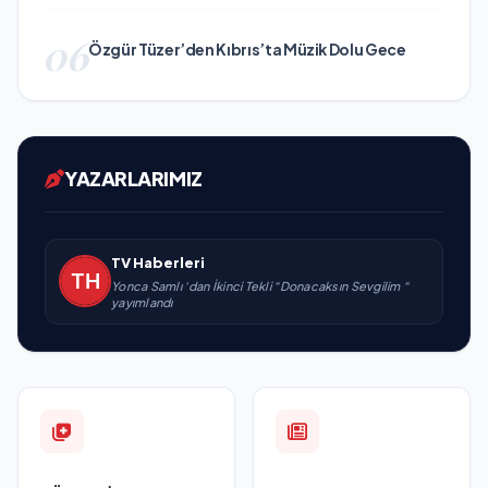
06
Özgür Tüzer’den Kıbrıs’ta Müzik Dolu Gece
YAZARLARIMIZ
TV Haberleri
Yonca Samlı ‘dan İkinci Tekli “Donacaksın Sevgilim “
yayımlandı