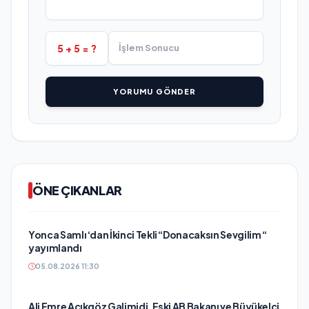
5 + 5 = ?
YORUMU GÖNDER
ÖNE ÇIKANLAR
Yonca Samlı ‘dan İkinci Tekli “Donacaksın Sevgilim “
yayımlandı
05.08.2026 11:30
Ali Emre Açıkgöz Galimidi, Eski AB Bakanı ve Büyükelçi