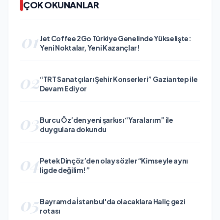
ÇOK OKUNANLAR
01
Jet Coffee 2Go Türkiye Genelinde Yükselişte:
Yeni Noktalar, Yeni Kazançlar!
02
“TRT Sanatçıları Şehir Konserleri” Gaziantep ile
Devam Ediyor
03
Burcu Öz’den yeni şarkısı “Yaralarım” ile
duygulara dokundu
04
Petek Dinçöz’den olay sözler “Kimseyle aynı
ligde değilim!”
05
Bayramda İstanbul'da olacaklara Haliç gezi
rotası