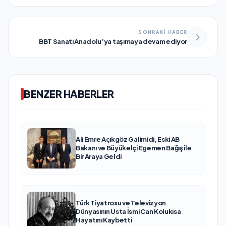
SONRAKİ HABER
BBT Sanatı Anadolu’ya taşımaya devam ediyor
BENZER HABERLER
Ali Emre Açıkgöz Galimidi, Eski AB
Bakanı ve Büyükelçi Egemen Bağış ile
Bir Araya Geldi
Türk Tiyatrosu ve Televizyon
Dünyasının Usta İsmi Can Kolukısa
Hayatını Kaybetti