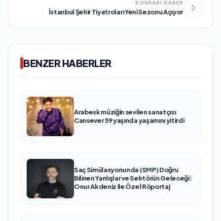
SONRAKİ HABER
İstanbul Şehir Tiyatroları Yeni Sezonu Açıyor
BENZER HABERLER
Arabesk müziğin sevilen sanatçısı
Cansever 59 yaşında yaşamını yitirdi
Saç Simülasyonunda (SMP) Doğru
Bilinen Yanlışlar ve Sektörün Geleceği:
Onur Akdeniz ile Özel Röportaj