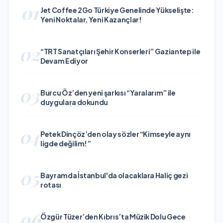
01
Jet Coffee 2Go Türkiye Genelinde Yükselişte:
Yeni Noktalar, Yeni Kazançlar!
02
“TRT Sanatçıları Şehir Konserleri” Gaziantep ile
Devam Ediyor
03
Burcu Öz’den yeni şarkısı “Yaralarım” ile
duygulara dokundu
04
Petek Dinçöz’den olay sözler “Kimseyle aynı
ligde değilim!”
05
Bayramda İstanbul'da olacaklara Haliç gezi
rotası
06
Özgür Tüzer’den Kıbrıs’ta Müzik Dolu Gece