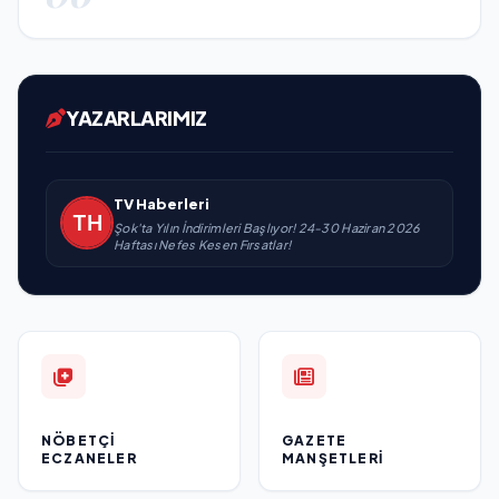
YAZARLARIMIZ
TV Haberleri
Şok'ta Yılın İndirimleri Başlıyor! 24-30 Haziran 2026
Haftası Nefes Kesen Fırsatlar!
NÖBETÇI
GAZETE
ECZANELER
MANŞETLERI