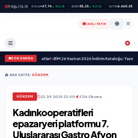
9 Ağu | 16:15
47,74
55,25
6.660,55
DOLAR
▲ %0,18
EURO
▲ %0,32
ALTIN
▲ %
CANLI YAYIN
SON DAKİKA
 Nefes Kesen Fırsatlar!
•
BİM 26 Haziran 2026 İndirim Kataloğu: Yazınızı Renkle
ANA SAYFA
/
GÜNDEM
22.09.2025 23:00
2 Dk Okuma
GÜNDEM
Kadınkooperatifleri
epazaryeri platformu 7.
Uluslararası Gastro Afyon