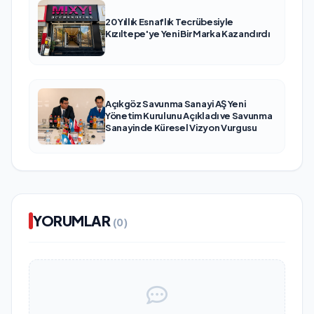
20 Yıllık Esnaflık Tecrübesiyle
Kızıltepe'ye Yeni Bir Marka Kazandırdı
Açıkgöz Savunma Sanayi AŞ Yeni
Yönetim Kurulunu Açıkladı ve Savunma
Sanayinde Küresel Vizyon Vurgusu
YORUMLAR
(0)