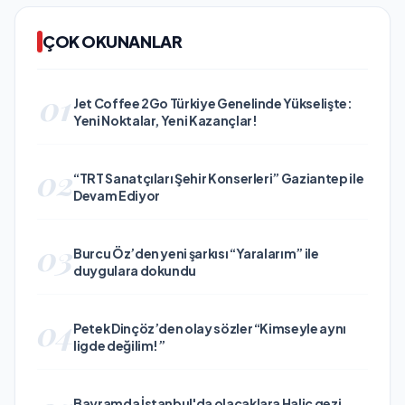
ÇOK OKUNANLAR
01
Jet Coffee 2Go Türkiye Genelinde Yükselişte:
Yeni Noktalar, Yeni Kazançlar!
02
“TRT Sanatçıları Şehir Konserleri” Gaziantep ile
Devam Ediyor
03
Burcu Öz’den yeni şarkısı “Yaralarım” ile
duygulara dokundu
04
Petek Dinçöz’den olay sözler “Kimseyle aynı
ligde değilim!”
Bayramda İstanbul'da olacaklara Haliç gezi