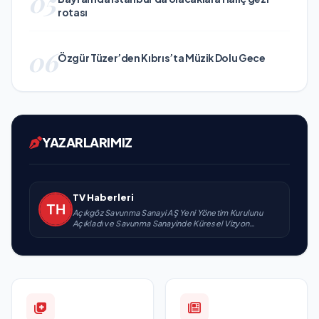
05
rotası
06
Özgür Tüzer’den Kıbrıs’ta Müzik Dolu Gece
YAZARLARIMIZ
TV Haberleri
Açıkgöz Savunma Sanayi AŞ Yeni Yönetim Kurulunu
Açıkladı ve Savunma Sanayinde Küresel Vizyon
Vurgusu