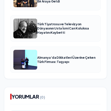
Bir Araya Geldi
Türk Tiyatrosu ve Televizyon
Dünyasının Usta İsmi Can Kolukısa
Hayatını Kaybetti
Almanya’da Dikkatleri Üzerine Çeken
Türk Firması: Taşyapı
YORUMLAR
(0)