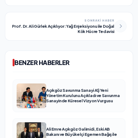
SONRAKİ HABER
Prof. Dr. Ali Gürlek Açıklıyor: Yağ Enjeksiyonu ile Doğal
Kök Hücre Tedavisi
BENZER HABERLER
Açıkgöz Savunma Sanayi AŞ Yeni
Yönetim Kurulunu Açıkladı ve Savunma
Sanayinde Küresel Vizyon Vurgusu
Ali Emre Açıkgöz Galimidi, Eski AB
Bakanı ve Büyükelçi Egemen Bağış ile