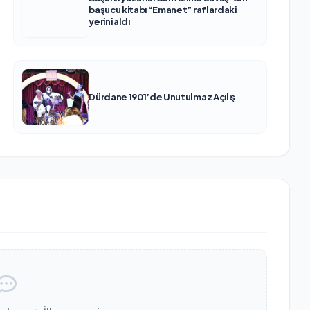
başucu kitabı “Emanet” raflardaki
yerini aldı
Dürdane 1901’de Unutulmaz Açılış