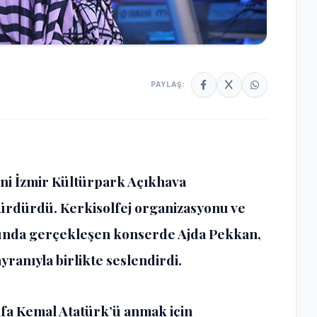
PAYLAŞ:
ni İzmir Kültürpark Açıkhava
ürdürdü. Kerkisolfej organizasyonu ve
unda gerçekleşen konserde Ajda Pekkan,
ayranıyla birlikte seslendirdi.
afa Kemal Atatürk’ü anmak için