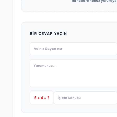
Bu habere henüz yorum yapı
BIR CEVAP YAZIN
5 + 4 = ?