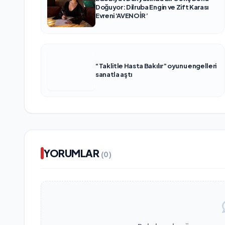
Doğuyor: Dilruba Engin ve Zift Karası
Evreni ‘AVENOİR’
“Taklitle Hasta Bakılır” oyunu engelleri
sanatla aştı
YORUMLAR
(0)