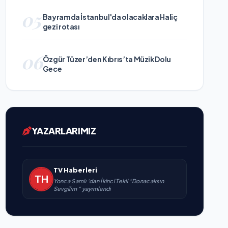
05
Bayramda İstanbul'da olacaklara Haliç
gezi rotası
06
Özgür Tüzer’den Kıbrıs’ta Müzik Dolu
Gece
YAZARLARIMIZ
TV Haberleri
Yonca Samlı ‘dan İkinci Tekli “Donacaksın
Sevgilim “ yayımlandı