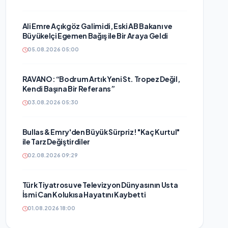
Ali Emre Açıkgöz Galimidi, Eski AB Bakanı ve
Büyükelçi Egemen Bağış ile Bir Araya Geldi
05.08.2026 05:00
RAVANO: “Bodrum Artık Yeni St. Tropez Değil,
Kendi Başına Bir Referans”
03.08.2026 05:30
Bullas & Emry'den Büyük Sürpriz! "Kaç Kurtul"
ile Tarz Değiştirdiler
02.08.2026 09:29
Türk Tiyatrosu ve Televizyon Dünyasının Usta
İsmi Can Kolukısa Hayatını Kaybetti
01.08.2026 18:00