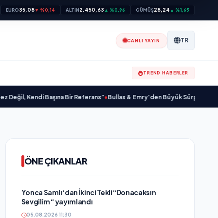
35,08
2.450,63
28,24
EURO
▼ %0,14
ALTIN
▲ %0,96
GÜMÜŞ
▲ %1,65
TR
CANLI YAYIN
TREND HABERLER
, Kendi Başına Bir Referans”
•
Bullas & Emry'den Büyük Sürpriz! "Kaç Kurtul"
ÖNE ÇIKANLAR
Yonca Samlı ‘dan İkinci Tekli “Donacaksın
Sevgilim “ yayımlandı
05.08.2026 11:30