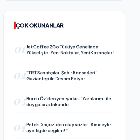
ÇOK OKUNANLAR
01
Jet Coffee 2Go Türkiye Genelinde
Yükselişte: Yeni Noktalar, Yeni Kazançlar!
02
“TRT Sanatçıları Şehir Konserleri”
Gaziantep ile Devam Ediyor
03
Burcu Öz’den yeni şarkısı “Yaralarım” ile
duygulara dokundu
04
Petek Dinçöz’den olay sözler “Kimseyle
aynı ligde değilim!”