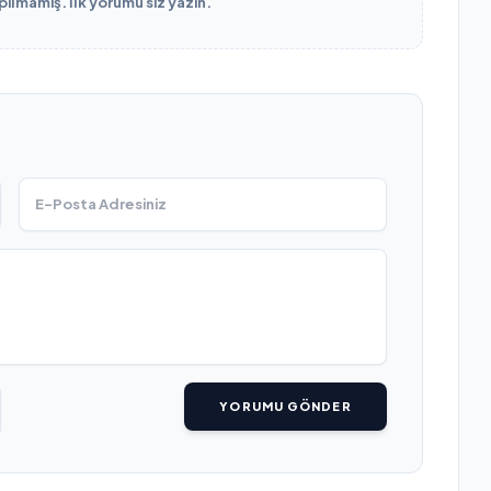
lmamış. İlk yorumu siz yazın.
YORUMU GÖNDER