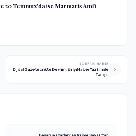
e 20 Temmuz’da ise Marmaris Amfi
SONRAKİ HABER
Dijital Gazetecilikte Devrim: En İyi Haber Yazılımı ile
Tanışın
Başarılı yazarlardan Azime Savaş’tan