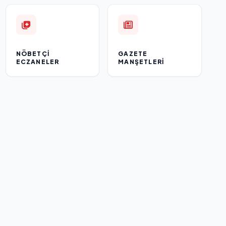
NÖBETÇI
GAZETE
ECZANELER
MANŞETLERI