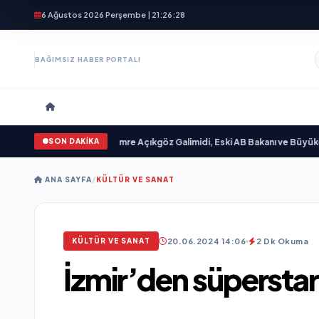
6 Ağustos 2026 Perşembe | 21:26:30
BAĞIMSIZ HABER PORTALI
SON DAKİKA
lim “ yayımlandı
•
Ali Emre Açıkgöz Galimidi, Eski AB Bakanı ve Büyükelçi Ege
ANA SAYFA
/
KÜLTÜR VE SANAT
20.06.2024 14:06
2 Dk Okuma
KÜLTÜR VE SANAT
İzmir’den süperstar