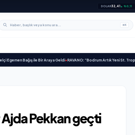
32,41
DOLAR
▲ %0,11
⌘
K
men Bağış ile Bir Araya Geldi
•
RAVANO: “Bodrum Artık Yeni St. Tropez Değil
 Ajda Pekkan geçti