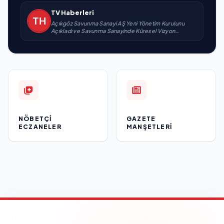
TV Haberleri
Açıkgöz Savunma Sanayi AŞ Yeni Yönetim Kurulunu
Açıkladı ve Savunma Sanayinde Küresel Vizyon
Vurgusu
NÖBETÇI
GAZETE
ECZANELER
MANŞETLERI