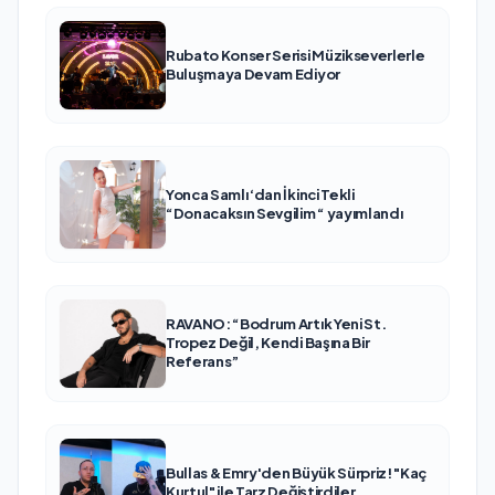
Rubato Konser Serisi Müzikseverlerle
Buluşmaya Devam Ediyor
Yonca Samlı ‘dan İkinci Tekli
“Donacaksın Sevgilim “ yayımlandı
RAVANO: “Bodrum Artık Yeni St.
Tropez Değil, Kendi Başına Bir
Referans”
Bullas & Emry'den Büyük Sürpriz! "Kaç
Kurtul" ile Tarz Değiştirdiler