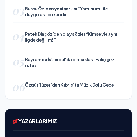
03
Burcu Öz’den yeni şarkısı “Yaralarım” ile
duygulara dokundu
04
Petek Dinçöz’den olay sözler “Kimseyle aynı
ligde değilim!”
05
Bayramda İstanbul'da olacaklara Haliç gezi
rotası
06
Özgür Tüzer’den Kıbrıs’ta Müzik Dolu Gece
YAZARLARIMIZ