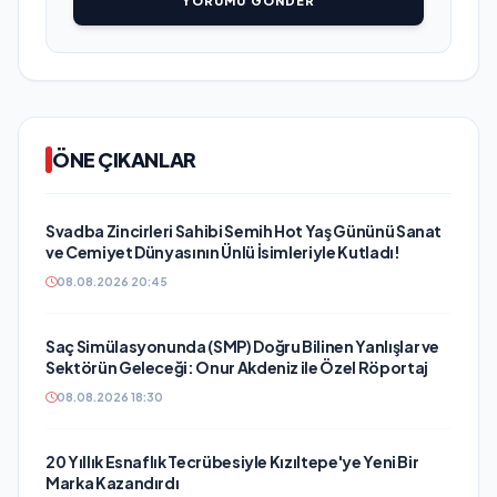
YORUMU GÖNDER
ÖNE ÇIKANLAR
Svadba Zincirleri Sahibi Semih Hot Yaş Gününü Sanat
ve Cemiyet Dünyasının Ünlü İsimleriyle Kutladı!
08.08.2026 20:45
Saç Simülasyonunda (SMP) Doğru Bilinen Yanlışlar ve
Sektörün Geleceği: Onur Akdeniz ile Özel Röportaj
08.08.2026 18:30
20 Yıllık Esnaflık Tecrübesiyle Kızıltepe'ye Yeni Bir
Marka Kazandırdı