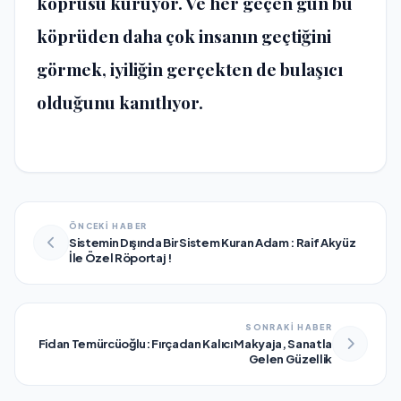
köprüsü kuruyor. Ve her geçen gün bu
köprüden daha çok insanın geçtiğini
görmek, iyiliğin gerçekten de bulaşıcı
olduğunu kanıtlıyor.
ÖNCEKİ HABER
Sistemin Dışında Bir Sistem Kuran Adam : Raif Akyüz
İle Özel Röportaj !
SONRAKİ HABER
Fidan Temürcüoğlu: Fırçadan Kalıcı Makyaja, Sanatla
Gelen Güzellik