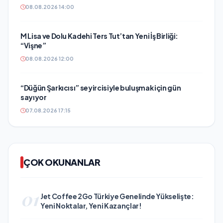
08.08.2026 14:00
M Lisa ve Dolu Kadehi Ters Tut’tan Yeni İş Birliği:
“Vişne”
08.08.2026 12:00
“Düğün Şarkıcısı” seyircisiyle buluşmak için gün
sayıyor
07.08.2026 17:15
ÇOK OKUNANLAR
01
Jet Coffee 2Go Türkiye Genelinde Yükselişte:
Yeni Noktalar, Yeni Kazançlar!