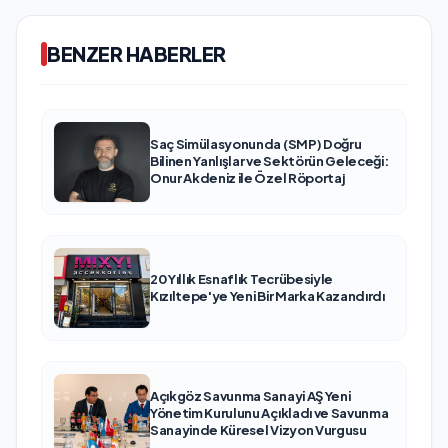
BENZER HABERLER
Saç Simülasyonunda (SMP) Doğru
Bilinen Yanlışlar ve Sektörün Geleceği:
Onur Akdeniz ile Özel Röportaj
20 Yıllık Esnaflık Tecrübesiyle
Kızıltepe'ye Yeni Bir Marka Kazandırdı
Açıkgöz Savunma Sanayi AŞ Yeni
Yönetim Kurulunu Açıkladı ve Savunma
Sanayinde Küresel Vizyon Vurgusu