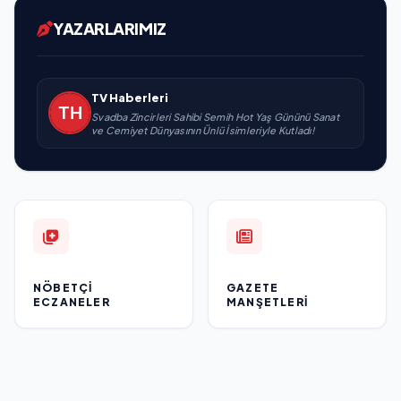
YAZARLARIMIZ
TV Haberleri
Svadba Zincirleri Sahibi Semih Hot Yaş Gününü Sanat
ve Cemiyet Dünyasının Ünlü İsimleriyle Kutladı!
NÖBETÇI
GAZETE
ECZANELER
MANŞETLERI