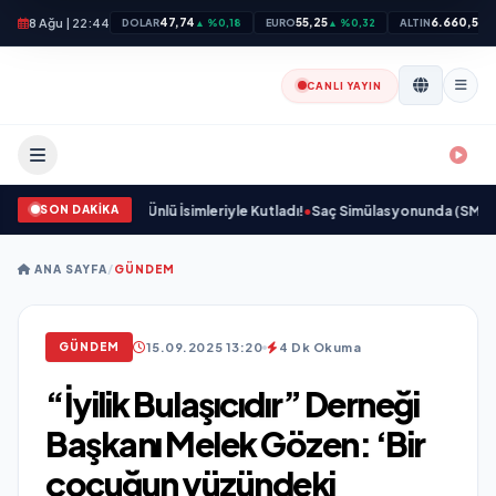
8 Ağu | 22:44
47,74
55,25
6.660,55
DOLAR
▲ %0,18
EURO
▲ %0,32
ALTIN
▲
CANLI YAYIN
SON DAKİKA
yet Dünyasının Ünlü İsimleriyle Kutladı!
•
Saç Simülasyonunda (SMP) Doğru B
ANA SAYFA
/
GÜNDEM
15.09.2025 13:20
4 Dk Okuma
GÜNDEM
“İyilik Bulaşıcıdır” Derneği
Başkanı Melek Gözen: ‘Bir
çocuğun yüzündeki