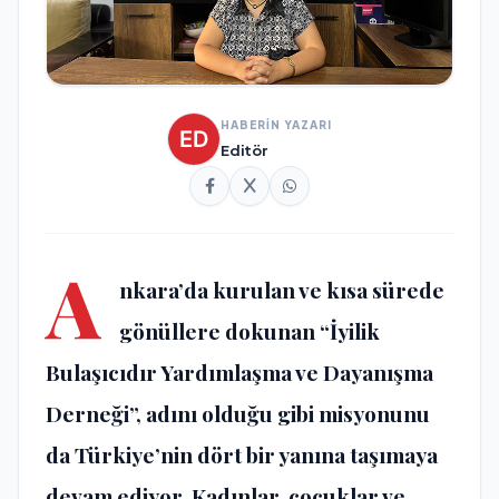
HABERİN YAZARI
Editör
A
nkara’da kurulan ve kısa sürede
gönüllere dokunan “İyilik
Bulaşıcıdır Yardımlaşma ve Dayanışma
Derneği”, adını olduğu gibi misyonunu
da Türkiye’nin dört bir yanına taşımaya
devam ediyor. Kadınlar, çocuklar ve