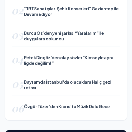
02
“TRT Sanatçıları Şehir Konserleri” Gaziantep ile
Devam Ediyor
03
Burcu Öz’den yeni şarkısı “Yaralarım” ile
duygulara dokundu
04
Petek Dinçöz’den olay sözler “Kimseyle aynı
ligde değilim!”
05
Bayramda İstanbul'da olacaklara Haliç gezi
rotası
06
Özgür Tüzer’den Kıbrıs’ta Müzik Dolu Gece