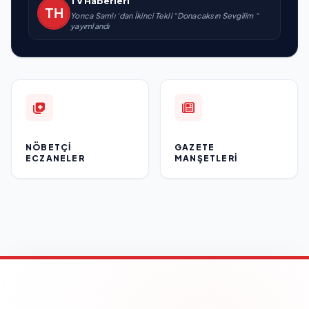
TV Haberleri
Yonca Samlı ‘dan İkinci Tekli “Donacaksın Sevgilim “
yayımlandı
NÖBETÇI
GAZETE
ECZANELER
MANŞETLERI