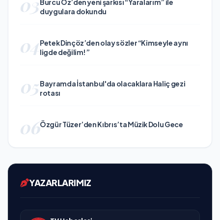
03
Burcu Öz’den yeni şarkısı “Yaralarım” ile
duygulara dokundu
04
Petek Dinçöz’den olay sözler “Kimseyle aynı
ligde değilim!”
05
Bayramda İstanbul'da olacaklara Haliç gezi
rotası
06
Özgür Tüzer’den Kıbrıs’ta Müzik Dolu Gece
YAZARLARIMIZ