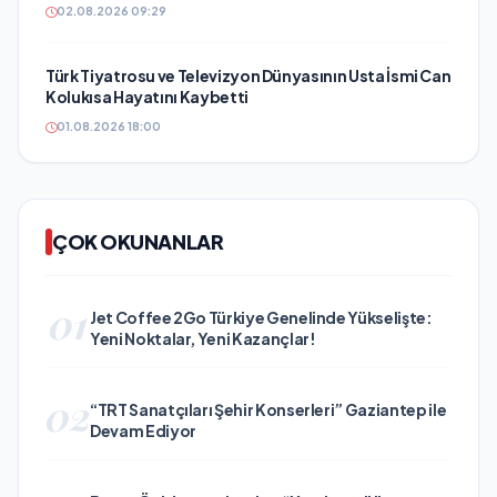
02.08.2026 09:29
Türk Tiyatrosu ve Televizyon Dünyasının Usta İsmi Can
Kolukısa Hayatını Kaybetti
01.08.2026 18:00
ÇOK OKUNANLAR
01
Jet Coffee 2Go Türkiye Genelinde Yükselişte:
Yeni Noktalar, Yeni Kazançlar!
02
“TRT Sanatçıları Şehir Konserleri” Gaziantep ile
Devam Ediyor