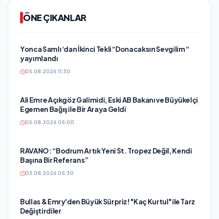
ÖNE ÇIKANLAR
Yonca Samlı ‘dan İkinci Tekli “Donacaksın Sevgilim “
yayımlandı
05.08.2026 11:30
Ali Emre Açıkgöz Galimidi, Eski AB Bakanı ve Büyükelçi
Egemen Bağış ile Bir Araya Geldi
05.08.2026 05:00
RAVANO: “Bodrum Artık Yeni St. Tropez Değil, Kendi
Başına Bir Referans”
03.08.2026 05:30
Bullas & Emry'den Büyük Sürpriz! "Kaç Kurtul" ile Tarz
Değiştirdiler