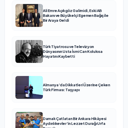
Ali Emre Açıkgöz Galimidi, Eski AB
Bakanı ve Büyükelçi Egemen Bağış ile
Bir Araya Geldi
Türk Tiyatrosu ve Televizyon
Dünyasının Usta İsmi Can Kolukısa
Hayatını Kaybetti
Almanya’da Dikkatleri Üzerine Çeken
Türk Firması: Taşyapı
Damak Çatlatan Bir Ankara Hikâyesi
Aydınlıkevler’in Lezzet Durağı Urfa