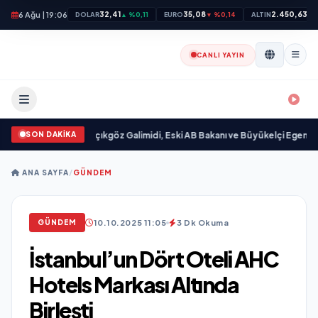
6 Ağu | 19:06
32,41
35,08
2.450,63
DOLAR
▲ %0,11
EURO
▼ %0,14
ALTIN
▲ 
CANLI YAYIN
SON DAKİKA
ndı
•
Ali Emre Açıkgöz Galimidi, Eski AB Bakanı ve Büyükelçi Egemen Bağış il
ANA SAYFA
/
GÜNDEM
10.10.2025 11:05
3 Dk Okuma
GÜNDEM
İstanbul’un Dört Oteli AHC
Hotels Markası Altında
Birleşti