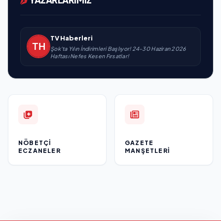
TV Haberleri
Şok'ta Yılın İndirimleri Başlıyor! 24-30 Haziran 2026
Haftası Nefes Kesen Fırsatlar!
NÖBETÇI
GAZETE
ECZANELER
MANŞETLERI