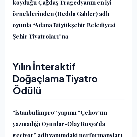
koyduğu Çağdaş Tragedyanın en iyi
örneklerinden (Hedda Gabler) adlı
oyunla “Adana Büyükşehir Belediyesi
Şehir Tiyatroları”na
Yılın İnteraktif
Doğaçlama Tiyatro
Ödülü
“istanbulimpro”‬ yapımı “Çehov’un
yazmadığı Oyunlar-Olay Rusya’da
geçiyor” adlı yapımdaki performansları