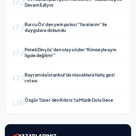
02
Devam Ediyor
03
Burcu Öz’den yeni şarkısı “Yaralarım” ile
duygulara dokundu
04
Petek Dinçöz’den olay sözler “Kimseyle aynı
ligde değilim!”
05
Bayramda İstanbul'da olacaklara Haliç gezi
rotası
06
Özgür Tüzer’den Kıbrıs’ta Müzik Dolu Gece
YAZARLARIMIZ