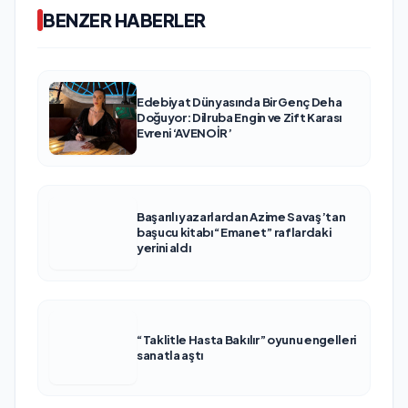
BENZER HABERLER
Edebiyat Dünyasında Bir Genç Deha
Doğuyor: Dilruba Engin ve Zift Karası
Evreni ‘AVENOİR’
Başarılı yazarlardan Azime Savaş’tan
başucu kitabı “Emanet” raflardaki
yerini aldı
“Taklitle Hasta Bakılır” oyunu engelleri
sanatla aştı