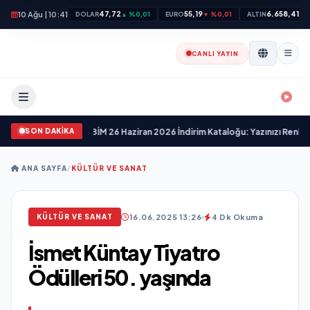
10 Ağu | 10:41
47,72
55,19
6.658,41
DOLAR
▲ %0,01
EURO
▼ %0,01
ALTIN
▼ 
CANLI YAYIN
SON DAKİKA
sen Fırsatlar!
•
BİM 26 Haziran 2026 İndirim Kataloğu: Yazınızı Renklendirin ve 
ANA SAYFA
/
KÜLTÜR VE SANAT
16.06.2025 13:26
4 Dk Okuma
KÜLTÜR VE SANAT
İsmet Küntay Tiyatro
Ödülleri 50. yaşında