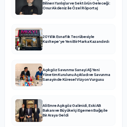
Bilinen Yanlışlar ve Sektörün Geleceği:
Onur Akdeniz ile Özel Röportaj
20 Yıllık Esnaflık Tecrübesiyle
Kızıltepe'ye Yeni Bir Marka Kazandırdı
Açıkgöz Savunma Sanayi AŞ Yeni
Yönetim Kurulunu Açıkladı ve Savunma
Sanayinde Küresel Vizyon Vurgusu
Ali Emre Açıkgöz Galimidi, Eski AB
Bakanı ve Büyükelçi Egemen Bağış ile
Bir Araya Geldi