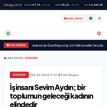
8 Ağu | 19:19
47,74
55,25
6.660,55
DOLAR
▲ %0,18
EURO
▲ %0,32
ALTIN
▲ %
CANLI YAYIN
SON DAKİKA
leceği: Onur Akdeniz ile Özel Röportaj
•
20 Yıllık Esnaflık Tecrübesiyle Kızı
ANA SAYFA
/
GÜNDEM
04.03.2024 17:21
9 Dk Okuma
GÜNDEM
İş insanı Sevim Aydın; bir
toplumun geleceği kadının
elindedir