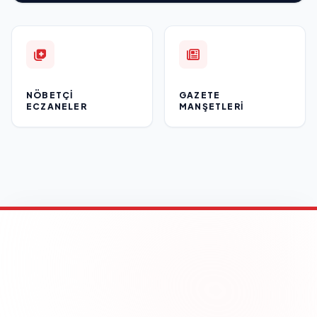
NÖBETÇI
GAZETE
ECZANELER
MANŞETLERI