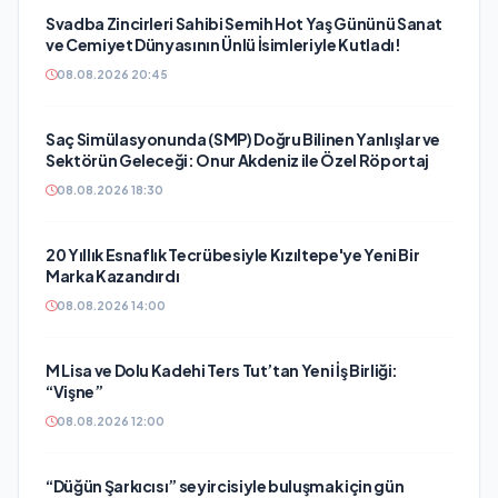
Svadba Zincirleri Sahibi Semih Hot Yaş Gününü Sanat
ve Cemiyet Dünyasının Ünlü İsimleriyle Kutladı!
08.08.2026 20:45
Saç Simülasyonunda (SMP) Doğru Bilinen Yanlışlar ve
Sektörün Geleceği: Onur Akdeniz ile Özel Röportaj
08.08.2026 18:30
20 Yıllık Esnaflık Tecrübesiyle Kızıltepe'ye Yeni Bir
Marka Kazandırdı
08.08.2026 14:00
M Lisa ve Dolu Kadehi Ters Tut’tan Yeni İş Birliği:
“Vişne”
08.08.2026 12:00
“Düğün Şarkıcısı” seyircisiyle buluşmak için gün