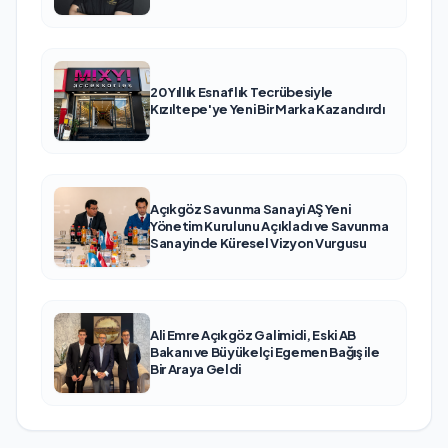
20 Yıllık Esnaflık Tecrübesiyle
Kızıltepe'ye Yeni Bir Marka Kazandırdı
Açıkgöz Savunma Sanayi AŞ Yeni
Yönetim Kurulunu Açıkladı ve Savunma
Sanayinde Küresel Vizyon Vurgusu
Ali Emre Açıkgöz Galimidi, Eski AB
Bakanı ve Büyükelçi Egemen Bağış ile
Bir Araya Geldi