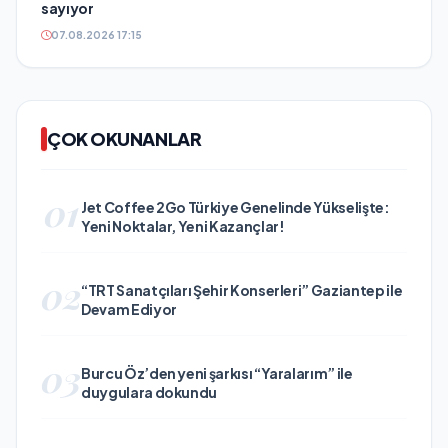
sayıyor
07.08.2026 17:15
ÇOK OKUNANLAR
01
Jet Coffee 2Go Türkiye Genelinde Yükselişte:
Yeni Noktalar, Yeni Kazançlar!
02
“TRT Sanatçıları Şehir Konserleri” Gaziantep ile
Devam Ediyor
03
Burcu Öz’den yeni şarkısı “Yaralarım” ile
duygulara dokundu