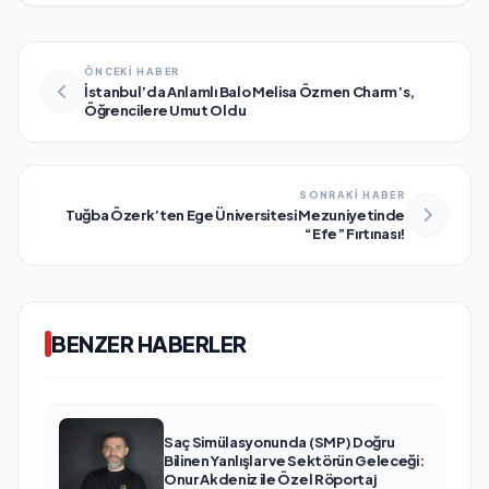
ÖNCEKİ HABER
İstanbul’da Anlamlı Balo Melisa Özmen Charm’s,
Öğrencilere Umut Oldu
SONRAKİ HABER
Tuğba Özerk’ten Ege Üniversitesi Mezuniyetinde
“Efe” Fırtınası!
BENZER HABERLER
Saç Simülasyonunda (SMP) Doğru
Bilinen Yanlışlar ve Sektörün Geleceği:
Onur Akdeniz ile Özel Röportaj