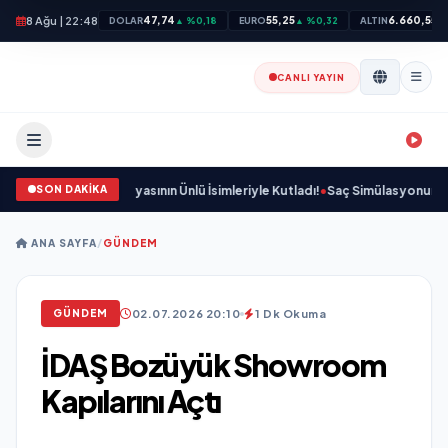
8 Ağu | 22:48
47,74
55,25
6.660,55
DOLAR
▲ %0,18
EURO
▲ %0,32
ALTIN
▲
CANLI YAYIN
SON DAKİKA
t ve Cemiyet Dünyasının Ünlü İsimleriyle Kutladı!
•
Saç Simülasyonunda (SMP
ANA SAYFA
/
GÜNDEM
02.07.2026 20:10
1 Dk Okuma
GÜNDEM
İDAŞ Bozüyük Showroom
Kapılarını Açtı