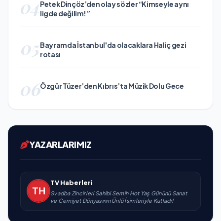
04
Petek Dinçöz’den olay sözler “Kimseyle aynı
ligde değilim!”
05
Bayramda İstanbul'da olacaklara Haliç gezi
rotası
06
Özgür Tüzer’den Kıbrıs’ta Müzik Dolu Gece
YAZARLARIMIZ
TV Haberleri
Svadba Zincirleri Sahibi Semih Hot Yaş Gününü Sanat
ve Cemiyet Dünyasının Ünlü İsimleriyle Kutladı!