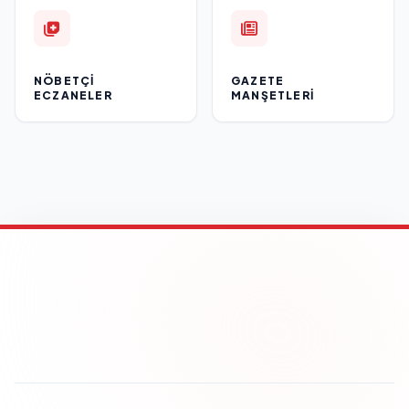
NÖBETÇI
GAZETE
ECZANELER
MANŞETLERI