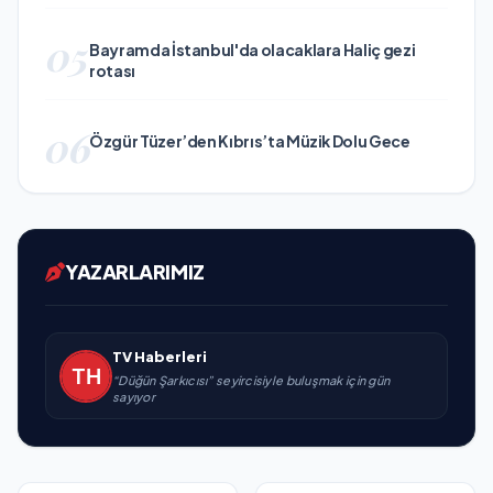
05
Bayramda İstanbul'da olacaklara Haliç gezi
rotası
06
Özgür Tüzer’den Kıbrıs’ta Müzik Dolu Gece
YAZARLARIMIZ
TV Haberleri
“Düğün Şarkıcısı” seyircisiyle buluşmak için gün
sayıyor