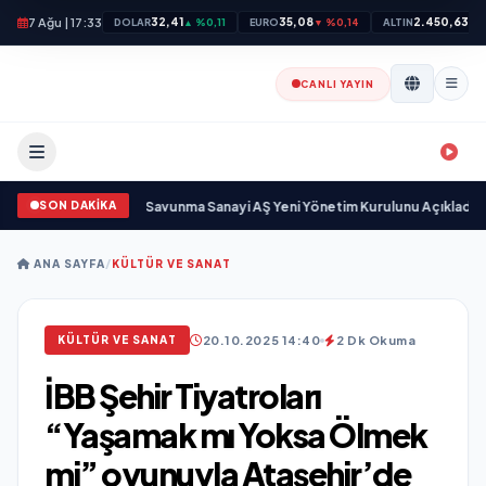
7 Ağu | 17:33
32,41
35,08
2.450,63
DOLAR
▲ %0,11
EURO
▼ %0,14
ALTIN
▲ 
CANLI YAYIN
SON DAKİKA
sayıyor
•
Açıkgöz Savunma Sanayi AŞ Yeni Yönetim Kurulunu Açıkladı ve Sa
ANA SAYFA
/
KÜLTÜR VE SANAT
20.10.2025 14:40
2 Dk Okuma
KÜLTÜR VE SANAT
İBB Şehir Tiyatroları
“Yaşamak mı Yoksa Ölmek
mi” oyunuyla Ataşehir’de