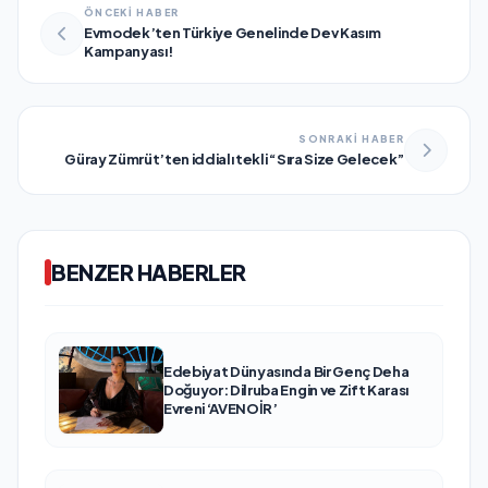
ÖNCEKİ HABER
Evmodek’ten Türkiye Genelinde Dev Kasım
Kampanyası!
SONRAKİ HABER
Güray Zümrüt’ten iddialı tekli “Sıra Size Gelecek”
BENZER HABERLER
Edebiyat Dünyasında Bir Genç Deha
Doğuyor: Dilruba Engin ve Zift Karası
Evreni ‘AVENOİR’