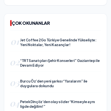
ÇOK OKUNANLAR
01
Jet Coffee 2Go Türkiye Genelinde Yükselişte:
Yeni Noktalar, Yeni Kazançlar!
02
“TRT Sanatçıları Şehir Konserleri” Gaziantep ile
Devam Ediyor
03
Burcu Öz’den yeni şarkısı “Yaralarım” ile
duygulara dokundu
04
Petek Dinçöz’den olay sözler “Kimseyle aynı
ligde değilim!”