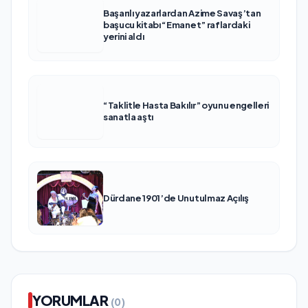
Başarılı yazarlardan Azime Savaş’tan
başucu kitabı “Emanet” raflardaki
yerini aldı
“Taklitle Hasta Bakılır” oyunu engelleri
sanatla aştı
Dürdane 1901’de Unutulmaz Açılış
YORUMLAR
(0)