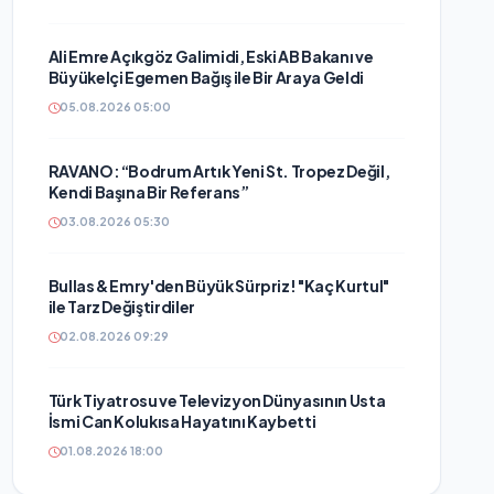
Ali Emre Açıkgöz Galimidi, Eski AB Bakanı ve
Büyükelçi Egemen Bağış ile Bir Araya Geldi
05.08.2026 05:00
RAVANO: “Bodrum Artık Yeni St. Tropez Değil,
Kendi Başına Bir Referans”
03.08.2026 05:30
Bullas & Emry'den Büyük Sürpriz! "Kaç Kurtul"
ile Tarz Değiştirdiler
02.08.2026 09:29
Türk Tiyatrosu ve Televizyon Dünyasının Usta
İsmi Can Kolukısa Hayatını Kaybetti
01.08.2026 18:00