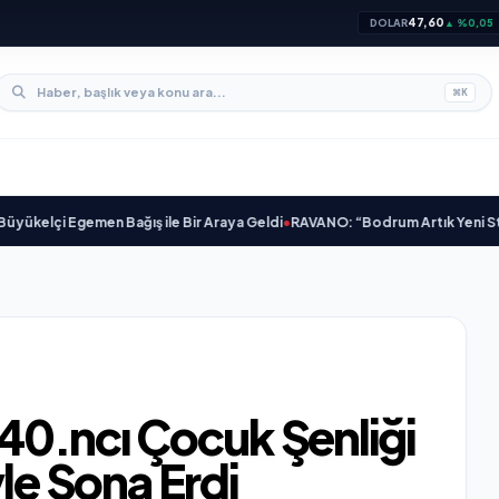
47,60
DOLAR
▲ %0,05
⌘
K
lçi Egemen Bağış ile Bir Araya Geldi
•
RAVANO: “Bodrum Artık Yeni St. Tropez
ı 40.ncı Çocuk Şenliği
yle Sona Erdi