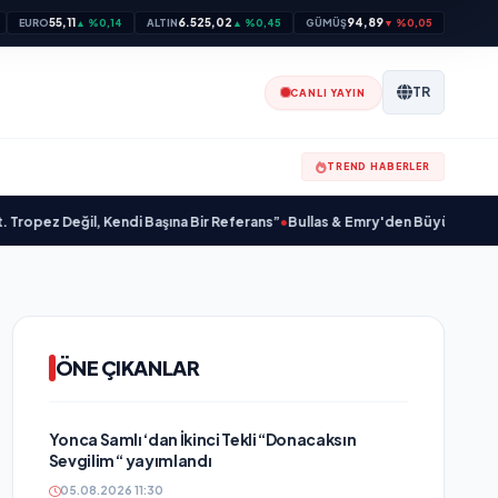
55,11
6.525,02
94,89
EURO
▲ %0,14
ALTIN
▲ %0,45
GÜMÜŞ
▼ %0,05
TR
CANLI YAYIN
TREND HABERLER
 Değil, Kendi Başına Bir Referans”
•
Bullas & Emry'den Büyük Sürpriz! "Kaç K
ÖNE ÇIKANLAR
Yonca Samlı ‘dan İkinci Tekli “Donacaksın
Sevgilim “ yayımlandı
05.08.2026 11:30