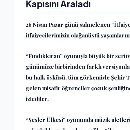
Kapısını Araladı
26 Nisan Pazar günü sahnelenen “İtfaiy
itfaiyecilerimizin olağanüstü yaşamların
“Fındıkkıran” oyunuyla büyük bir serüv
günümüze birbirinden farklı versiyonla
bu halk öyküsü, tüm görkemiyle Şehir T
gelen misafir öğrenciler çocuk şenliği
izlediler.
“Sesler Ülkesi” oyununda müzik aletleri