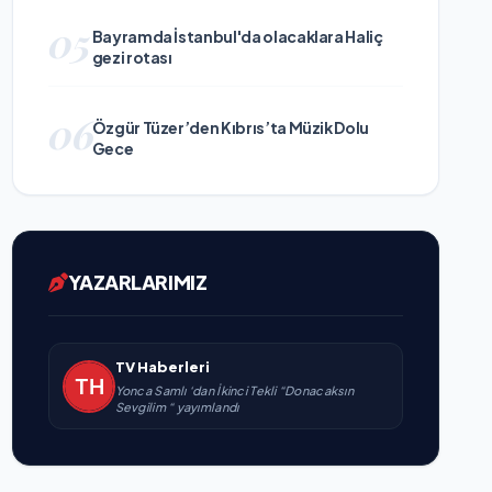
05
Bayramda İstanbul'da olacaklara Haliç
gezi rotası
06
Özgür Tüzer’den Kıbrıs’ta Müzik Dolu
Gece
YAZARLARIMIZ
TV Haberleri
Yonca Samlı ‘dan İkinci Tekli “Donacaksın
Sevgilim “ yayımlandı