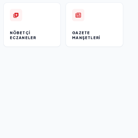
NÖBETÇI
GAZETE
ECZANELER
MANŞETLERI