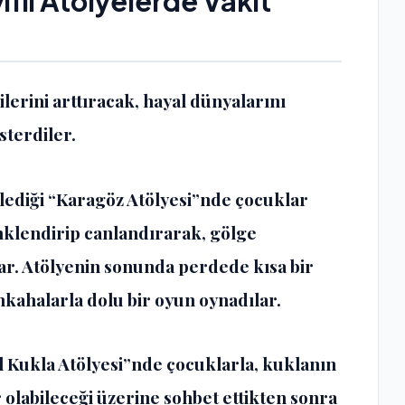
fli Atölyelerde Vakit
ilerini arttıracak, hayal dünyalarını
sterdiler.
lediği “Karagöz Atölyesi”nde çocuklar
nklendirip canlandırarak, gölge
ar. Atölyenin sonunda perdede kısa bir
kahalarla dolu bir oyun oynadılar.
 Kukla Atölyesi”nde çocuklarla, kuklanın
 olabileceği üzerine sohbet ettikten sonra