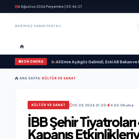
6 Ağustos 2026 Perşembe | 03:46:28
BAĞIMSIZ HABER PORTALI
SON DAKİKA
n Sevgilim “ yayımlandı
•
Ali Emre Açıkgöz Galimidi, Eski AB Bakanı ve Büyüke
ANA SAYFA
/
KÜLTÜR VE SANAT
10.05.2026 21:20
4 Dk Okuma
KÜLTÜR VE SANAT
İBB Şehir Tiyatrolar
Kapanış Etkinlikleri