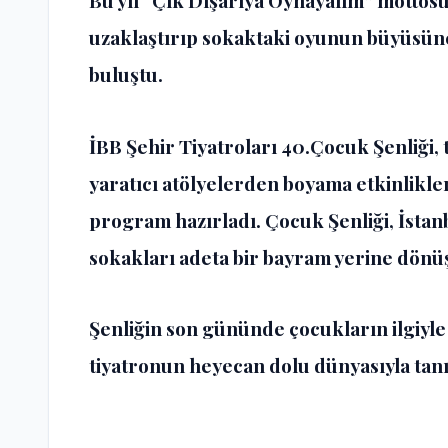
Bu yıl “Çık Dışarıya Oynayalım” mottosu
uzaklaştırıp sokaktaki oyunun büyüsüne
buluştu.
İBB Şehir Tiyatroları
40.Çocuk Şenliği, 
yaratıcı atölyelerden boyama etkinlikle
program hazırladı. Çocuk Şenliği, İstan
sokakları adeta bir bayram yerine dönü
Şenliğin son gününde çocukların ilgiyle 
tiyatronun heyecan dolu dünyasıyla tanı