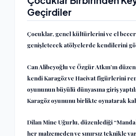
Çocuklar Birbirinden Keyi
Geçirdiler
Çocuklar, genel kültürlerini ve el becer
genişletecek atölyelerde kendilerini gö
Can Alibeyoğlu
ve
Özgür Atkın
’ın düzen
kendi Karagöz ve Hacivat figürlerini re
oyununun büyülü dünyasına giriş yaptıl
Karagöz oyununu birlikte oynatarak kah
Dilan Mine Uğurlu,
düzenlediği “Mandal
her malzemeden ve sınırsız teknikle var