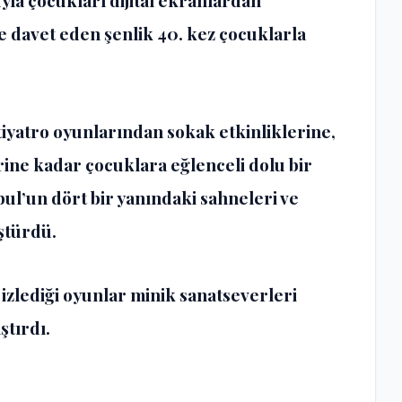
yla çocukları dijital ekranlardan
 davet eden şenlik 40. kez çocuklarla
tiyatro oyunlarından sokak etkinliklerine,
rine kadar çocuklara eğlenceli dolu bir
bul’un dört bir yanındaki sahneleri ve
ştürdü.
izlediği oyunlar minik sanatseverleri
ştırdı.