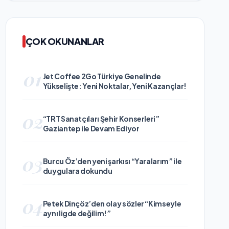
ÇOK OKUNANLAR
01
Jet Coffee 2Go Türkiye Genelinde
Yükselişte: Yeni Noktalar, Yeni Kazançlar!
02
“TRT Sanatçıları Şehir Konserleri”
Gaziantep ile Devam Ediyor
03
Burcu Öz’den yeni şarkısı “Yaralarım” ile
duygulara dokundu
04
Petek Dinçöz’den olay sözler “Kimseyle
aynı ligde değilim!”