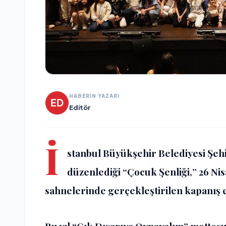
HABERİN YAZARI
Editör
İ
stanbul Büyükşehir Belediyesi Şehir 
düzenlediği
“
Çocuk Şenliği,
”
26 Ni
sahnelerinde gerçekleştirilen kapanış et