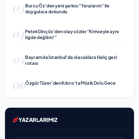
03
Burcu Öz’den yeni şarkısı “Yaralarım” ile
duygulara dokundu
04
Petek Dinçöz’den olay sözler “Kimseyle aynı
ligde değilim!”
05
Bayramda İstanbul'da olacaklara Haliç gezi
rotası
06
Özgür Tüzer’den Kıbrıs’ta Müzik Dolu Gece
YAZARLARIMIZ