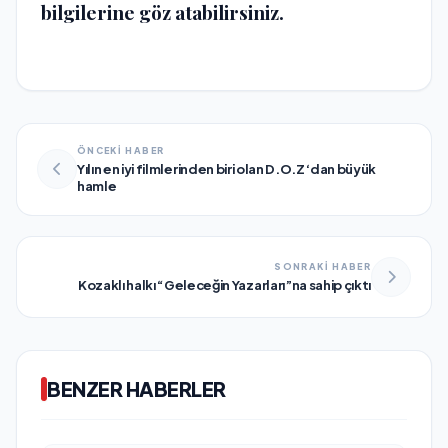
bilgilerine göz atabilirsiniz.
ÖNCEKİ HABER
Yılın en iyi filmlerinden biri olan D.O.Z ‘dan büyük
hamle
SONRAKİ HABER
Kozaklı halkı “Geleceğin Yazarları”na sahip çıktı
BENZER HABERLER