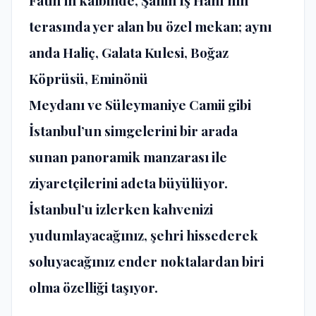
Fatih’in kalbinde, Şahin İş Hanı’nın
terasında yer alan bu özel mekan; aynı
anda
Haliç
,
Galata Kulesi
,
Boğaz
Köprüsü
,
Eminönü
Meydanı
ve
Süleymaniye Camii
gibi
İstanbul’un simgelerini bir arada
sunan
panoramik manzarası
ile
ziyaretçilerini adeta büyülüyor.
İstanbul’u izlerken kahvenizi
yudumlayacağınız, şehri hissederek
soluyacağınız ender noktalardan biri
olma özelliği taşıyor.