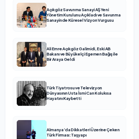
Açıkgöz Savunma Sanayi AŞ Yeni
Yönetim Kurulunu Açıkladı ve Savunma
Sanayinde Küresel Vizyon Vurgusu
Ali Emre Açıkgöz Galimidi, Eski AB
Bakanı ve Büyükelçi Egemen Bağış ile
Bir Araya Geldi
Türk Tiyatrosu ve Televizyon
Dünyasının Usta İsmi Can Kolukısa
Hayatını Kaybetti
Almanya’da Dikkatleri Üzerine Çeken
Türk Firması: Taşyapı