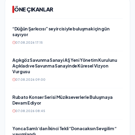
ÖNE ÇIKANLAR
“Düğün Şarkıcısı” seyircisiyle buluşmak için gün
sayıyor
07.08.2026 17:15
Açıkgöz Savunma Sanayi AŞ Yeni Yönetim Kurulunu
Açıkladı ve Savunma Sanayinde Küresel Vizyon
Vurgusu
07.08.2026 09:00
Rubato Konser Serisi Müzikseverlerle Buluşmaya
Devam Ediyor
07.08.2026 08:45
Yonca Samlı ‘dan İkinci Tekli “Donacaksın Sevgilim “
yayımlandı