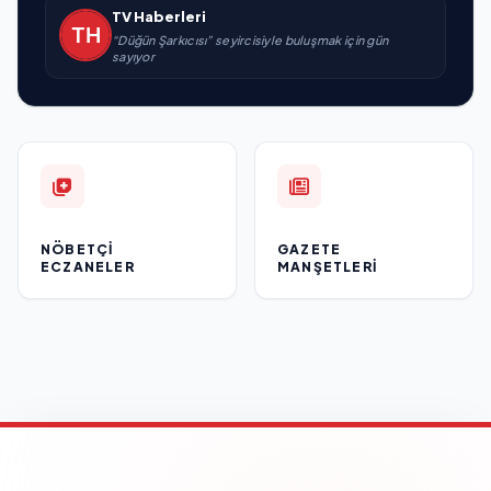
TV Haberleri
“Düğün Şarkıcısı” seyircisiyle buluşmak için gün
sayıyor
NÖBETÇI
GAZETE
ECZANELER
MANŞETLERI