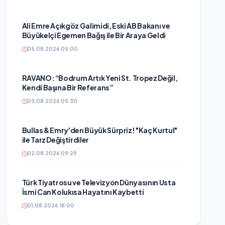
Ali Emre Açıkgöz Galimidi, Eski AB Bakanı ve
Büyükelçi Egemen Bağış ile Bir Araya Geldi
05.08.2026 05:00
RAVANO: “Bodrum Artık Yeni St. Tropez Değil,
Kendi Başına Bir Referans”
03.08.2026 05:30
Bullas & Emry'den Büyük Sürpriz! "Kaç Kurtul"
ile Tarz Değiştirdiler
02.08.2026 09:29
Türk Tiyatrosu ve Televizyon Dünyasının Usta
İsmi Can Kolukısa Hayatını Kaybetti
01.08.2026 18:00