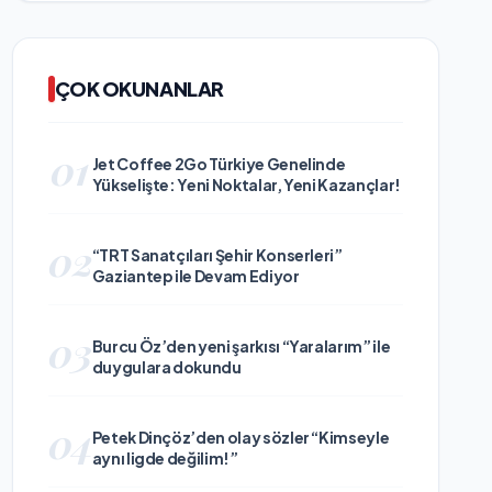
ÇOK OKUNANLAR
01
Jet Coffee 2Go Türkiye Genelinde
Yükselişte: Yeni Noktalar, Yeni Kazançlar!
02
“TRT Sanatçıları Şehir Konserleri”
Gaziantep ile Devam Ediyor
03
Burcu Öz’den yeni şarkısı “Yaralarım” ile
duygulara dokundu
04
Petek Dinçöz’den olay sözler “Kimseyle
aynı ligde değilim!”