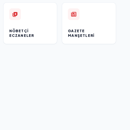
NÖBETÇI
GAZETE
ECZANELER
MANŞETLERI