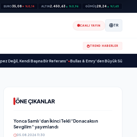
35,08
2.450,63
28,24
EURO
▼ %0,14
ALTIN
▲ %0,96
GÜMÜŞ
▲ %1,65
TR
CANLI YAYIN
TREND HABERLER
l, Kendi Başına Bir Referans”
•
Bullas & Emry'den Büyük Sürpriz! "Kaç Kurtul"
ÖNE ÇIKANLAR
Yonca Samlı ‘dan İkinci Tekli “Donacaksın
Sevgilim “ yayımlandı
05.08.2026 11:30