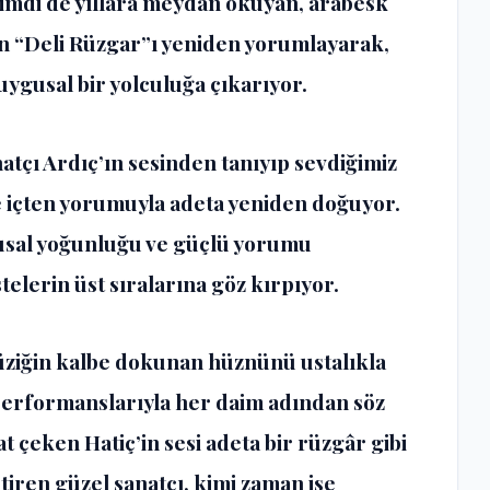
şimdi de yıllara meydan okuyan, arabesk
an “Deli Rüzgar”ı yeniden yorumlayarak,
uygusal bir yolculuğa çıkarıyor.
tçı Ardıç’ın sesinden tanıyıp sevdiğimiz
e içten yorumuyla adeta yeniden doğuyor.
gusal yoğunluğu ve güçlü yorumu
telerin üst sıralarına göz kırpıyor.
üziğin kalbe dokunan hüznünü ustalıkla
performanslarıyla her daim adından söz
t çeken Hatiç’in sesi adeta bir rüzgâr gibi
tiren güzel sanatçı, kimi zaman ise