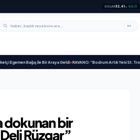
32,41
DOLAR
▲ %0,11
⌘
K
emen Bağış ile Bir Araya Geldi
•
RAVANO: “Bodrum Artık Yeni St. Tropez Deği
a dokunan bir
“Deli Rüzgar”