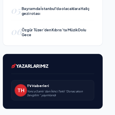
05
Bayramda İstanbul'da olacaklara Haliç
gezi rotası
06
Özgür Tüzer’den Kıbrıs’ta Müzik Dolu
Gece
YAZARLARIMIZ
TV Haberleri
Yonca Samlı ‘dan İkinci Tekli “Donacaksın
Sevgilim “ yayımlandı