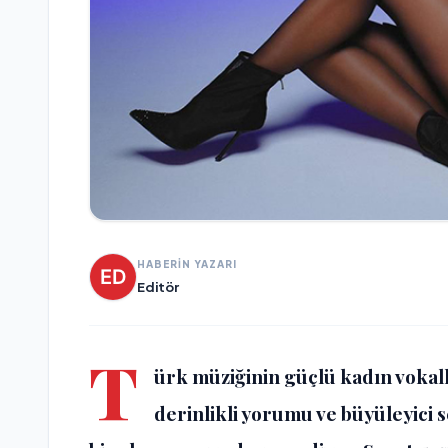
HABERİN YAZARI
Editör
T
ürk müziğinin güçlü kadın vokall
derinlikli yorumu ve büyüleyici 