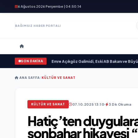
6 Ağustos 2026 Perşembe | 04:50:16
BAĞIMSIZ HABER PORTALI
SON DAKİKA
ilim “ yayımlandı
•
Ali Emre Açıkgöz Galimidi, Eski AB Bakanı ve Büyükelçi Eg
ANA SAYFA
/
KÜLTÜR VE SANAT
07.10.2025 13:10
3 Dk Okuma
KÜLTÜR VE SANAT
Hatiç’ten duygular
sonbahar hikayesi 