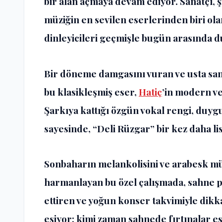
bir alan açmaya devam ediyor. Sanatçı, 
müziğin en sevilen eserlerinden biri ol
dinleyicileri geçmişle bugün arasında d
Bir döneme damgasını vuran ve usta sana
bu klasikleşmiş eser,
Hatiç
’in modern v
Şarkıya kattığı özgün vokal rengi, duy
sayesinde, “Deli Rüzgar” bir kez daha lis
Sonbaharın melankolisini ve arabesk m
harmanlayan bu özel çalışmada, sahne 
ettiren ve yoğun konser takvimiyle dikka
esiyor; kimi zaman sahnede fırtınalar es