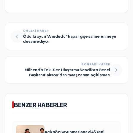
ÖNCEKİ HABER
Ödüllü oyun “Ahududu” kapalı gişe sahnelenmeye
devam ediyor
SONRAKİ HABER
Mühendis Tek-Sen Ulaştırma Sendikası Genel
Başkanı Paksoy’dan maaş zammı açıklaması
BENZER HABERLER
Açıkgöz Savunma Sanayi AŞ Yeni