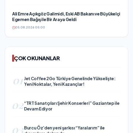
Ali Emre Açıkgöz Galimidi, Eski AB Bakanı ve Büyükelçi
Egemen Bağış ile Bir Araya Geldi
05.08.2026 05:00
ÇOK OKUNANLAR
01
Jet Coffee 2Go Türkiye Genelinde Yükselişte:
Yeni Noktalar, Yeni Kazançlar!
02
“TRT Sanatçıları Şehir Konserleri” Gaziantep ile
Devam Ediyor
03
Burcu Öz’den yeni şarkısı “Yaralarım” ile