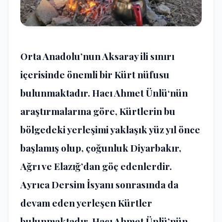
Orta Anadolu’nun Aksaray ili sınırı
içerisinde önemli bir Kürt nüfusu
bulunmaktadır.
Hacı Ahmet Ünlü
‘nün
araştırmalarına göre, Kürtlerin bu
bölgedeki yerleşimi yaklaşık yüz yıl önce
başlamış olup, çoğunluk Diyarbakır,
Ağrı ve Elazığ’dan göç edenlerdir.
Ayrıca Dersim İsyanı sonrasında da
devam eden yerleşen Kürtler
bulunmaktadır. Hacı Ahmet Ünlü’nün