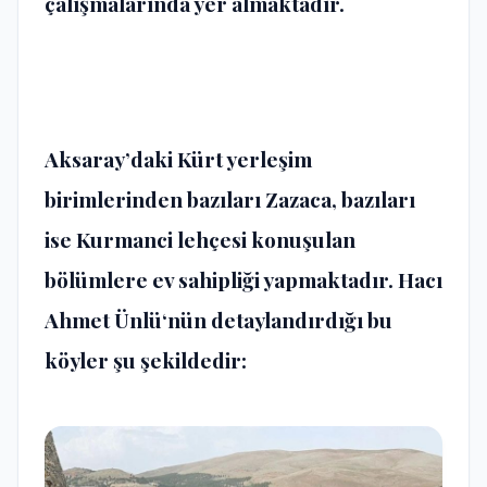
çalışmalarında yer almaktadır.
Aksaray’daki Kürt yerleşim
birimlerinden bazıları Zazaca, bazıları
ise Kurmanci lehçesi konuşulan
bölümlere ev sahipliği yapmaktadır.
Hacı
Ahmet Ünlü
‘nün detaylandırdığı bu
köyler şu şekildedir: