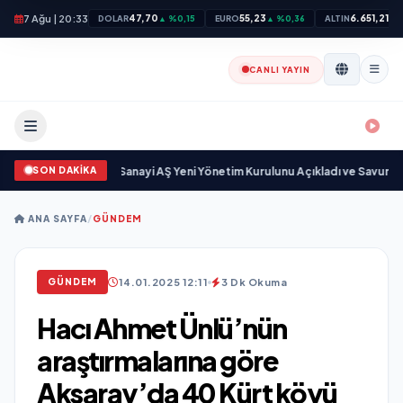
7 Ağu | 20:33
47,70
55,23
6.651,21
DOLAR
▲ %0,15
EURO
▲ %0,36
ALTIN
▲ 
CANLI YAYIN
SON DAKİKA
kgöz Savunma Sanayi AŞ Yeni Yönetim Kurulunu Açıkladı ve Savunma Sana
ANA SAYFA
/
GÜNDEM
14.01.2025 12:11
3 Dk Okuma
GÜNDEM
Hacı Ahmet Ünlü’nün
araştırmalarına göre
Aksaray’da 40 Kürt köyü