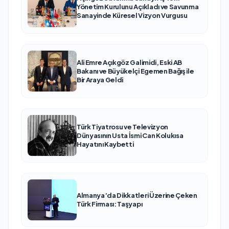
Yönetim Kurulunu Açıkladı ve Savunma
Sanayinde Küresel Vizyon Vurgusu
Ali Emre Açıkgöz Galimidi, Eski AB
Bakanı ve Büyükelçi Egemen Bağış ile
Bir Araya Geldi
Türk Tiyatrosu ve Televizyon
Dünyasının Usta İsmi Can Kolukısa
Hayatını Kaybetti
Almanya’da Dikkatleri Üzerine Çeken
Türk Firması: Taşyapı