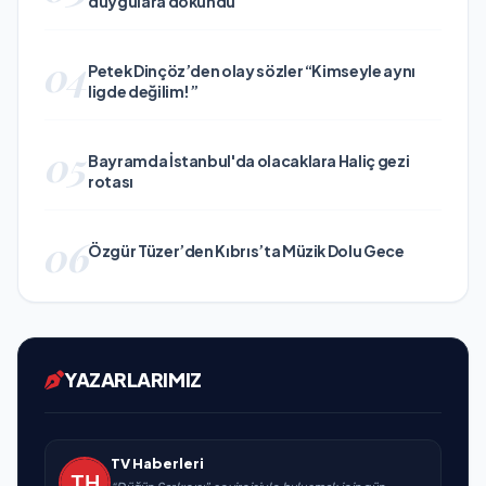
duygulara dokundu
04
Petek Dinçöz’den olay sözler “Kimseyle aynı
ligde değilim!”
05
Bayramda İstanbul'da olacaklara Haliç gezi
rotası
06
Özgür Tüzer’den Kıbrıs’ta Müzik Dolu Gece
YAZARLARIMIZ
TV Haberleri