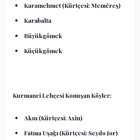
Karamehmet (Kürtçesi: Memêreş)
Karabalta
Büyükgömek
Küçükgömek
Kurmancî Lehçesi Konuşan Köyler:
Akın (Kürtçesi: Axîn)
Fatma Uşağı (Kürtçesi: Seydo Jor)