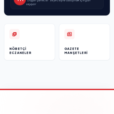
“Düğün Şarkıcısı” seyircisiyle buluşmak için gün
sayıyor
NÖBETÇI
GAZETE
ECZANELER
MANŞETLERI