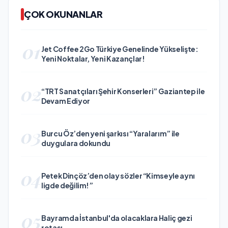
ÇOK OKUNANLAR
01
Jet Coffee 2Go Türkiye Genelinde Yükselişte:
Yeni Noktalar, Yeni Kazançlar!
02
“TRT Sanatçıları Şehir Konserleri” Gaziantep ile
Devam Ediyor
03
Burcu Öz’den yeni şarkısı “Yaralarım” ile
duygulara dokundu
04
Petek Dinçöz’den olay sözler “Kimseyle aynı
ligde değilim!”
05
Bayramda İstanbul'da olacaklara Haliç gezi
rotası