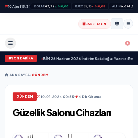
10 Ağu | 15:34
47,72
55,15
6.674,28
DOLAR
▲ %0,00
EURO
▼ %0,08
ALTIN
▲
CANLI YAYIN
SON DAKİKA
Kesen Fırsatlar!
•
BİM 26 Haziran 2026 İndirim Kataloğu: Yazınızı Renklendirin v
ANA SAYFA
/
GÜNDEM
10.01.2024 00:55
4 Dk Okuma
GÜNDEM
Güzellik Salonu Cihazları