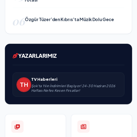
06
Özgür Tüzer’den Kıbrıs’ta Müzik Dolu Gece
YAZARLARIMIZ
TV Haberleri
Şok'ta Yılın İndirimleri Başlıyor! 24-30 Haziran 2026
Haftası Nefes Kesen Fırsatlar!