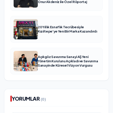
Onur Akdeniz ile Özel Röportaj
20 Yıllık Esnaflık Tecrübesiyle
Kızıltepe'ye Yeni Bir Marka Kazandırdı
Açıkgöz Savunma Sanayi AŞ Yeni
Yönetim Kurulunu Açıkladı ve Savunma
Sanayinde Küresel Vizyon Vurgusu
YORUMLAR
(0)