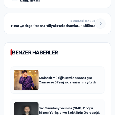
Kampanyası
SONRAKİ HABER
Pınar Çekirge “Hep O Hülyalı Melodramlar…” Bölüm 2
BENZER HABERLER
Arabesk müziğin sevilen sanatçısı
Cansever 59 yaşında yaşamını yitirdi
Saç Simülasyonunda (SMP) Doğru
Bilinen Yanlışlar ve Sektörün Geleceği: