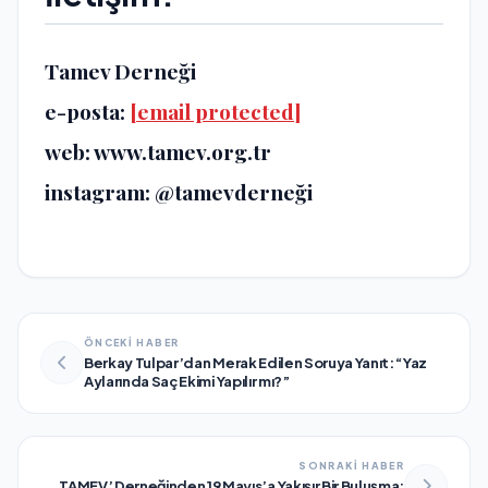
Tamev Derneği
e-posta:
[email protected]
web: www.tamev.org.tr
instagram: @tamevderneği
ÖNCEKİ HABER
Berkay Tulpar’dan Merak Edilen Soruya Yanıt: “Yaz
Aylarında Saç Ekimi Yapılır mı?”
SONRAKİ HABER
TAMEV’ Derneğinden 19 Mayıs’a Yakışır Bir Buluşma: