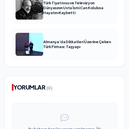
Türk Tiyatrosu ve Televizyon
Dünyasının Usta İsmi Can Kolukısa
Hayatını Kaybetti
Almanya’da Dikkatleri Üzerine Çeken
Türk Firması: Taşyapı
YORUMLAR
(0)
Bu habere henüz yorum yapılmamış. İlk