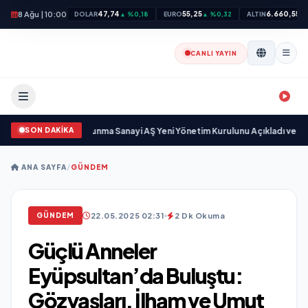
8 Ağu | 10:00
47,74
55,25
6.660,55
DOLAR
▲ %0,18
EURO
▲ %0,32
ALTIN
▲ 
CANLI YAYIN
SON DAKİKA
or
•
Açıkgöz Savunma Sanayi AŞ Yeni Yönetim Kurulunu Açıkladı ve Savunm
ANA SAYFA
/
GÜNDEM
22.05.2025 02:31
2 Dk Okuma
GÜNDEM
Güçlü Anneler
Eyüpsultan’da Buluştu:
Gözyaşları, İlham ve Umut