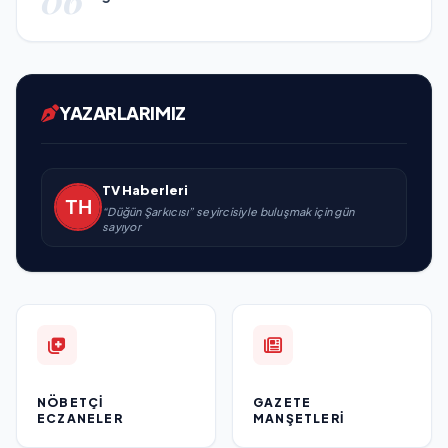
YAZARLARIMIZ
TV Haberleri
“Düğün Şarkıcısı” seyircisiyle buluşmak için gün
sayıyor
NÖBETÇI
GAZETE
ECZANELER
MANŞETLERI