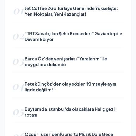
01
Jet Coffee 2Go Türkiye Genelinde Yükselişte:
Yeni Noktalar, Yeni Kazançlar!
02
“TRT Sanatçıları Şehir Konserleri” Gaziantep ile
Devam Ediyor
03
Burcu Öz’den yeni şarkısı “Yaralarım” ile
duygulara dokundu
04
Petek Dinçöz’den olay sözler “Kimseyle aynı
ligde değilim!”
05
Bayramda İstanbul'da olacaklara Haliç gezi
rotası
06
Özgür Tüzer’den Kıbrıs’ta Müzik Dolu Gece