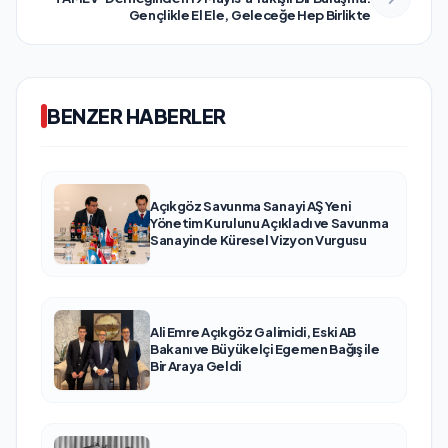
Gençlikle El Ele, Geleceğe Hep Birlikte
BENZER HABERLER
Açıkgöz Savunma Sanayi AŞ Yeni
Yönetim Kurulunu Açıkladı ve Savunma
Sanayinde Küresel Vizyon Vurgusu
Ali Emre Açıkgöz Galimidi, Eski AB
Bakanı ve Büyükelçi Egemen Bağış ile
Bir Araya Geldi